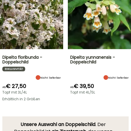
Dipelta floribunda -
Dipelta yunnanensis -
Doppelschild
Doppelschild
EXKLUSIVITÄT
Nicht lieferbar
Nicht lieferbar
€ 27,50
€ 39,50
Ab
Ab
Topf mit 3L/4L
Topf mit 4L/5L
Erhältlich in 2 Größen
Unsere Auswahl an Doppelschild
. Der