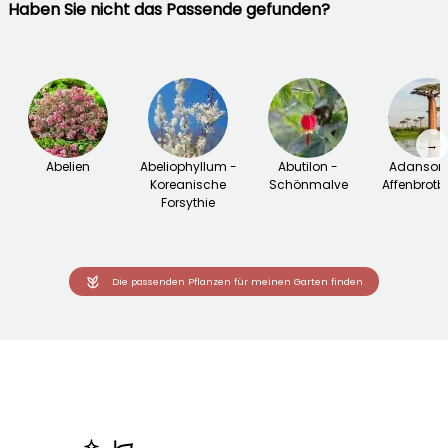
Haben Sie nicht das Passende gefunden?
→
Abelien
Abeliophyllum -
Abutilon -
Adansoni
Koreanische
Schönmalve
Affenbrot
Forsythie
Die passenden Pflanzen für meinen Garten finden