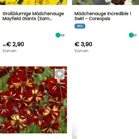
Großblumige Mädchenauge
Mädchenauge Incredible !
Mayfield Giants (Sam…
Swirl - Coreopsis
NEU
39
21
€ 2,90
€ 3,90
Ab
Samen
Samen
EINE
KÜHLE