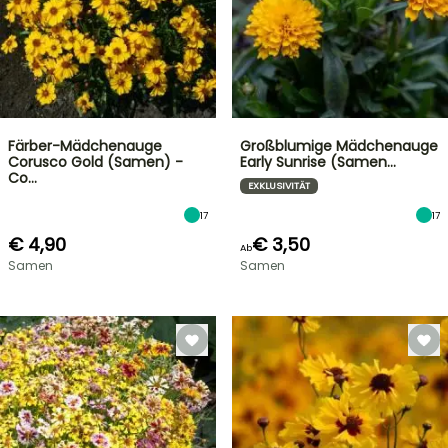
Färber-Mädchenauge
Großblumige Mädchenauge
Corusco Gold (Samen) -
Early Sunrise (Samen…
Co…
EXKLUSIVITÄT
17
17
€ 4,90
€ 3,50
Ab
Samen
Samen