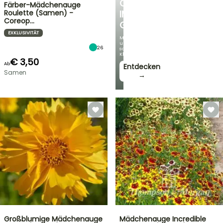
OASE
Färber-Mädchenauge
Roulette (Samen) -
IM
Coreop…
GARTEN
EXKLUSIVITÄT
Mit
unseren
26
schönsten
Kletterpflanzen!
€ 3,50
Ab
Entdecken
Samen
→
Großblumige Mädchenauge
Mädchenauge Incredible