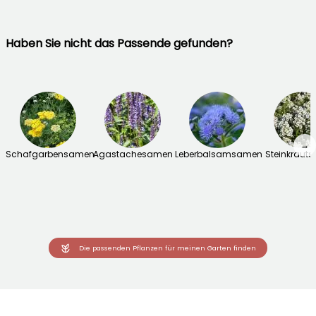
Haben Sie nicht das Passende gefunden?
→
Schafgarbensamen
Agastachesamen
Leberbalsamsamen
Steinkraut
Die passenden Pflanzen für meinen Garten finden