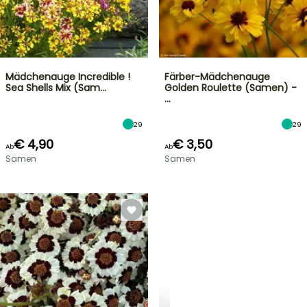
Mädchenauge Incredible !
Färber-Mädchenauge
Sea Shells Mix (Sam…
Golden Roulette (Samen) -
…
29
29
€ 4,90
€ 3,50
Ab
Ab
Samen
Samen
FRÜHLINGSZWIEBELN