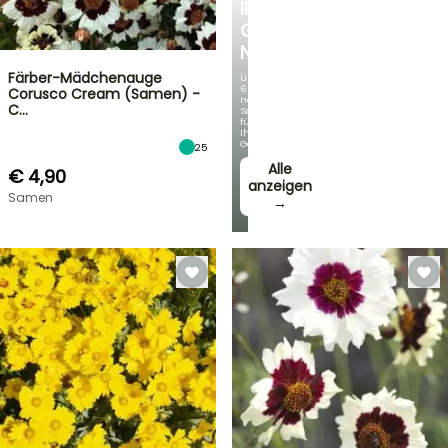
IRIS
GERMANICA
NEUHEITEN
Färber-Mädchenauge
Über
60
Corusco Cream (Samen) -
neue
C…
Sorten
für
Ihren
Garten!
25
Alle
€ 4,90
anzeigen
Samen
→