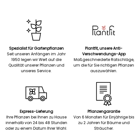
Spezialist für Gartenpflanzen
Plantfit, unsere Anti-
Seit unseren Anfängen im Jahr
Verschwendungs-App
1950 legen wir Wert auf die
Maßgeschneiderte Ratschläge,
Qualität unserer Pflanzen und
um die für Sie richtigen Pflanzen
unseres Service.
auszuwählen.
Express-Lieferung
Pflanzengarantie
Ihre Pflanzen bei Ihnen zu Hause
Von 6 Monaten für Einjährige bis
innerhalb von 24 bis 48 Stunden
zu 2 Jahren für Bäume und
oder zu einem Datum Ihrer Wahl.
Sträucher.