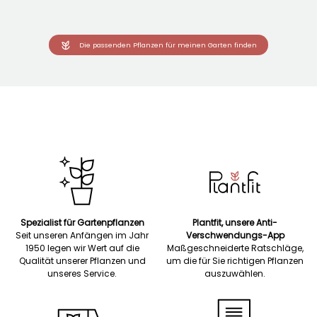
Die passenden Pflanzen für meinen Garten finden
Spezialist für Gartenpflanzen
Plantfit, unsere Anti-
Seit unseren Anfängen im Jahr
Verschwendungs-App
1950 legen wir Wert auf die
Maßgeschneiderte Ratschläge,
Qualität unserer Pflanzen und
um die für Sie richtigen Pflanzen
unseres Service.
auszuwählen.