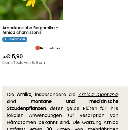
Amerikanische Bergarnika -
Arnica chamissonis
ZU ENTDECKEN
Nicht lieferbar
€ 5,90
Ab
Kleine Töpfe von 8/9 cm
Die
Arnika
, insbesondere die
Arnica montana
,
sind
montane und medizinische
Staudenpflanzen
, deren gelbe Blüten für ihre
lokalen Anwendungen zur Resorption von
Hämatomen bekannt sind. Die Gattung Arnica
umfasst etwa 30 Arten von mehrjährigen