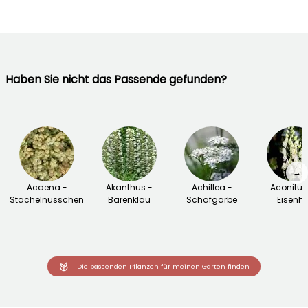
Haben Sie nicht das Passende gefunden?
→
Acaena -
Akanthus -
Achillea -
Aconitu
Stachelnüsschen
Bärenklau
Schafgarbe
Eisenhu
Die passenden Pflanzen für meinen Garten finden