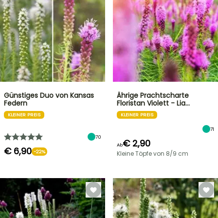
Günstiges Duo von Kansas
Ährige Prachtscharte
Federn
Floristan Violett - Lia…
KLEINER PREIS
KLEINER PREIS
71
70
€ 2,90
Ab
€ 6,90
-22%
Kleine Töpfe von 8/9 cm