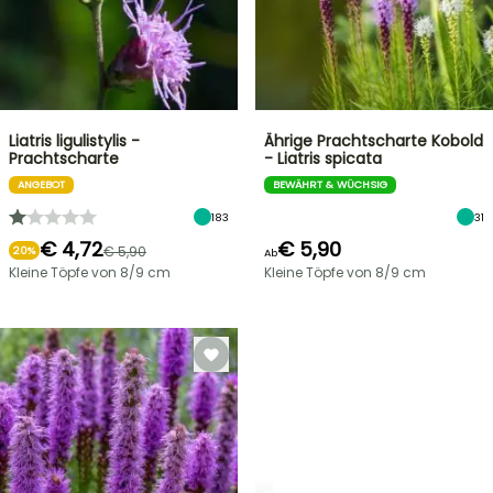
Liatris ligulistylis -
Ährige Prachtscharte Kobold
Prachtscharte
- Liatris spicata
ANGEBOT
BEWÄHRT & WÜCHSIG
183
31
€ 4,72
€ 5,90
€ 5,90
20%
Ab
Kleine Töpfe von 8/9 cm
Kleine Töpfe von 8/9 cm