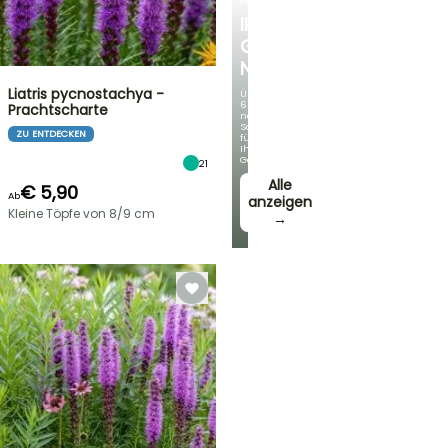
FRÜHLINGSZWIEBELN
IRIS
GERMANICA
NEUHEITEN
Liatris pycnostachya -
Über
60
Prachtscharte
neue
Sorten
ZU ENTDECKEN
für
Ihren
Garten!
21
Alle
€ 5,90
Ab
anzeigen
Kleine Töpfe von 8/9 cm
→