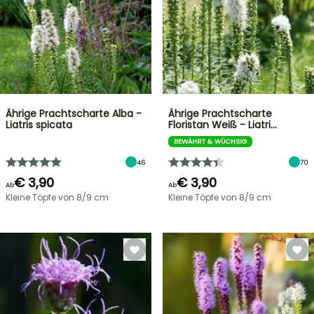
Ährige Prachtscharte Alba -
Ährige Prachtscharte
Liatris spicata
Floristan Weiß - Liatri…
BEWÄHRT & WÜCHSIG
46
70
€ 3,90
€ 3,90
Ab
Ab
Kleine Töpfe von 8/9 cm
Kleine Töpfe von 8/9 cm