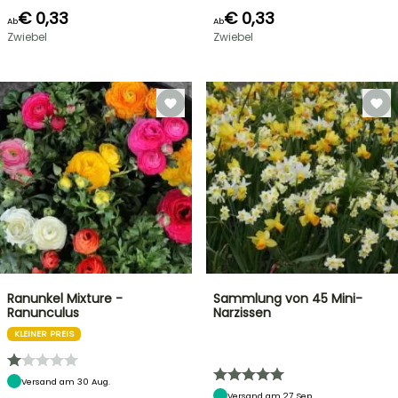
€ 0,33
€ 0,33
Ab
Ab
Zwiebel
Zwiebel
Ranunkel Mixture -
Sammlung von 45 Mini-
Ranunculus
Narzissen
KLEINER PREIS
Versand am 30 Aug.
Versand am 27 Sep.