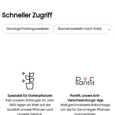
Schneller Zugriff
Günstige Frühlingszwiebeln
Blumenzwiebeln nach Sorte
→
Spezialist für Gartenpflanzen
Plantfit, unsere Anti-
Seit unseren Anfängen im Jahr
Verschwendungs-App
1950 legen wir Wert auf die
Maßgeschneiderte Ratschläge,
Qualität unserer Pflanzen und
um die für Sie richtigen Pflanzen
unseres Service.
auszuwählen.