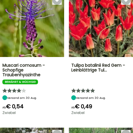
Muscari comosum -
Tulipa batalinii Red Gem -
Schopfige
Leinblättrige Tul…
Traubenhyazinthe
BEWÄHRT & WÜCHSIG
Versand am 30 Aug.
Versand am 30 Aug.
€ 0,54
€ 0,49
Ab
Ab
Zwiebel
Zwiebel