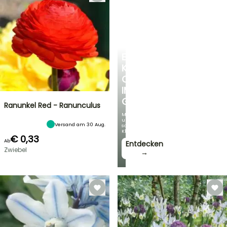
EINE
KÜHLE
OASE
IM
GARTEN
Ranunkel Red - Ranunculus
Mit
unseren
Versand am 30 Aug.
schönsten
Kletterpflanzen!
€ 0,33
Ab
Entdecken
Zwiebel
→