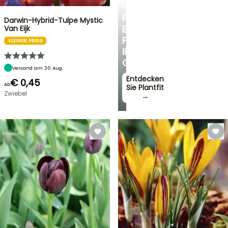
PLANTFIT
PERSÖNLICHE
Darwin-Hybrid-Tulpe Mystic
BERATUNG
Van Eijk
FÜR
KLEINER PREIS
IHREN
GARTEN
Versand am 30 Aug.
Entdecken
€ 0,45
Ab
Sie Plantfit
Zwiebel
→