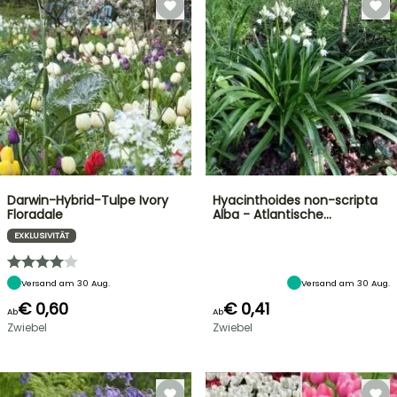
Darwin-Hybrid-Tulpe Ivory
Hyacinthoides non-scripta
Floradale
Alba - Atlantische…
EXKLUSIVITÄT
Versand am 30 Aug.
Versand am 30 Aug.
€ 0,60
€ 0,41
Ab
Ab
Zwiebel
Zwiebel