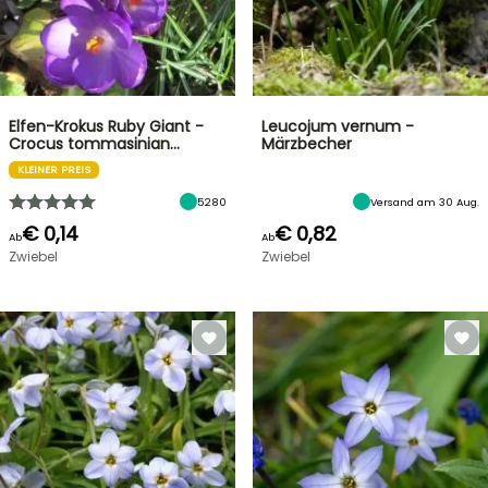
Elfen-Krokus Ruby Giant -
Leucojum vernum -
Crocus tommasinian…
Märzbecher
KLEINER PREIS
5280
Versand am 30 Aug.
€ 0,14
€ 0,82
Ab
Ab
Zwiebel
Zwiebel