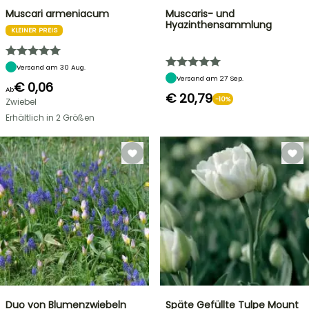
Muscari armeniacum
Muscaris- und
Hyazinthensammlung
KLEINER PREIS
Versand am 30 Aug.
Versand am 27 Sep.
€ 0,06
Ab
€ 20,79
-10%
Zwiebel
Erhältlich in 2 Größen
Duo von Blumenzwiebeln
Späte Gefüllte Tulpe Mount