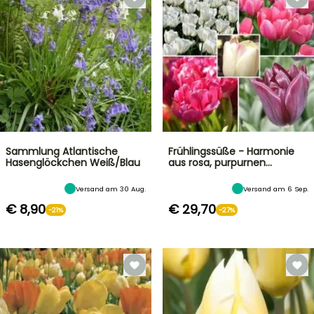
Sammlung Atlantische
Frühlingssüße - Harmonie
Hasenglöckchen Weiß/Blau
aus rosa, purpurnen…
Versand am 30 Aug.
Versand am 6 Sep.
€ 8,90
€ 29,70
-21%
-27%