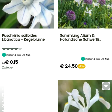
Puschkinia scilloides
Sammlung Allium &
Libanotica - Kegelblume
Holländische Schwertli…
Versand am 30 Aug.
Versand am 30 Aug.
€ 0,15
Ab
€ 24,50
-23%
Zwiebel
BLITZANGEBOT
BIS
ZU
30
%