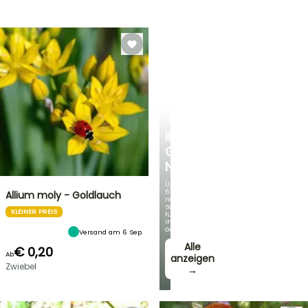
FRÜHLINGSZWIEBELN
IRIS
GERMANICA
NEUHEITEN
Über
60
Allium moly - Goldlauch
neue
Sorten
KLEINER PREIS
für
Ihren
Garten!
Versand am 6 Sep.
Alle
€ 0,20
Ab
anzeigen
Zwiebel
→