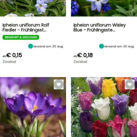
Ipheion uniflorum Rolf
Ipheion uniflorum Wisley
Fiedler - Frühlingsst…
Blue - Frühlingsste…
BEWÄHRT & WÜCHSIG
Versand am 30 Aug.
Versand am 30 Aug.
€ 0,15
€ 0,18
Ab
Ab
Zwiebel
Zwiebel