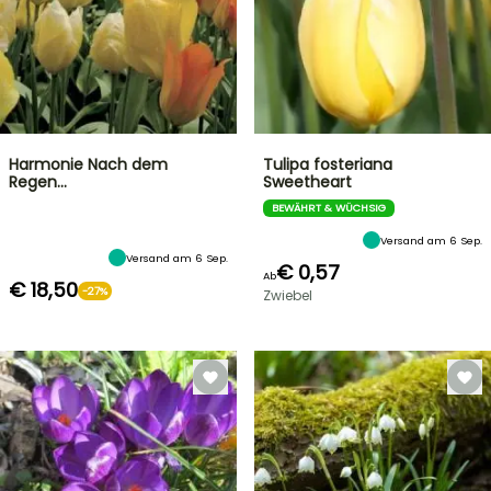
Harmonie Nach dem
Tulipa fosteriana
Regen...
Sweetheart
BEWÄHRT & WÜCHSIG
Versand am 6 Sep.
Versand am 6 Sep.
€ 0,57
Ab
€ 18,50
-27%
Zwiebel