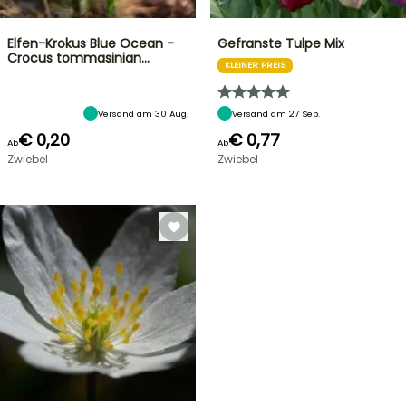
Elfen-Krokus Blue Ocean -
Gefranste Tulpe Mix
Crocus tommasinian…
KLEINER PREIS
Versand am 30 Aug.
Versand am 27 Sep.
€ 0,20
€ 0,77
Ab
Ab
Zwiebel
Zwiebel