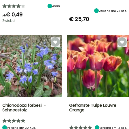
4080
Versand am 27 Sep.
€ 0,49
Ab
€ 25,70
Zwiebel
Chionodoxa forbesii -
Gefranste Tulpe Louvre
Schneestolz
Orange
Versand am 30 Aug.
Versand am 13 Sep.