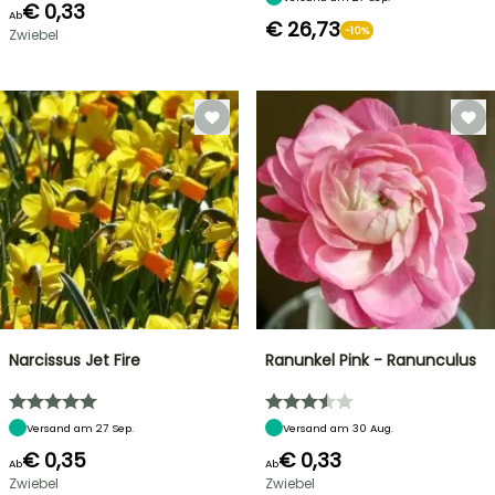
€ 0,33
Ab
€ 26,73
-10%
Zwiebel
Narcissus Jet Fire
Ranunkel Pink - Ranunculus
Versand am 27 Sep.
Versand am 30 Aug.
€ 0,35
€ 0,33
Ab
Ab
Zwiebel
Zwiebel