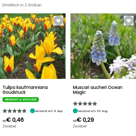
Erhältlich in 2 Größen
Tulipa kaufmanniana
Muscari aucheri Ocean
Goudstuck
Magic
BEWÄHRT & WÜCHSIG
Versand am 6 Sep.
Versand am 30 Aug.
€ 0,46
€ 0,29
Ab
Ab
Zwiebel
Zwiebel