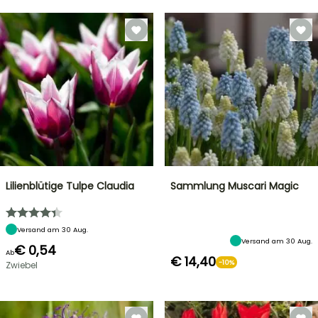
Lilienblütige Tulpe Claudia
Sammlung Muscari Magic
Versand am 30 Aug.
Versand am 30 Aug.
€ 0,54
Ab
€ 14,40
-10%
Zwiebel