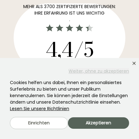
MEHR ALS 3700 ZERTIFIZIERTE BEWERTUNGEN:
IHRE ERFAHRUNG IST UNS WICHTIG
.
4,4/5
Alle Bewertungen →
Weiter, ohne zu akzeptieren
Der Lieblingsnewsletter für Ihren Garten →
Cookies helfen uns dabei, Ihnen ein personalisiertes
Erhalten Sie unsere aktuellen Nachrichten und Ideen,
Surferlebnis zu bieten und unser Publikum
damit Ihr Garten das ganze Jahr über davon profitiert.
kennenzulernen. Sie können jederzeit die Einstellungen
ändern und unsere Datenschutzrichtlinie einsehen.
Lesen Sie unsere Richtlinien
Einrichten
Akzeptieren
Registrieren Sie sich →