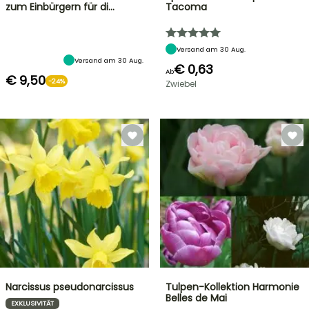
zum Einbürgern für di…
Tacoma
Versand am 30 Aug.
Versand am 30 Aug.
€ 0,63
Ab
€ 9,50
-24%
Zwiebel
Narcissus pseudonarcissus
Tulpen-Kollektion Harmonie
Belles de Mai
EXKLUSIVITÄT