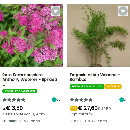
Rote Sommerspiere
Fargesia nitida Volcano -
Anthony Waterer - Spiraea
Bambus
…
BEWÄHRT & WÜCHSIG
ANGEBOT
BEWÄHRT & WÜCHSIG
63
64
€ 3,50
€ 27,60
€ 34,50
20%
Ab
Kleine Töpfe von 8/9 cm
Topf mit 2L/3L
Erhältlich in 5 Größen
Erhältlich in 3 Größen