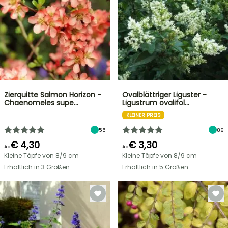
Zierquitte Salmon Horizon -
Ovalblättriger Liguster -
Chaenomeles supe…
Ligustrum ovalifol…
KLEINER PREIS
55
86
€ 4,30
€ 3,30
Ab
Ab
Kleine Töpfe von 8/9 cm
Kleine Töpfe von 8/9 cm
Erhältlich in 3 Größen
Erhältlich in 5 Größen