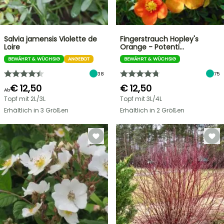
Salvia jamensis Violette de
Fingerstrauch Hopley's
Loire
Orange - Potenti…
BEWÄHRT & WÜCHSIG
ANGEBOT
BEWÄHRT & WÜCHSIG
38
75
€ 12,50
€ 12,50
Ab
Topf mit 2L/3L
Topf mit 3L/4L
Erhältlich in 3 Größen
Erhältlich in 2 Größen