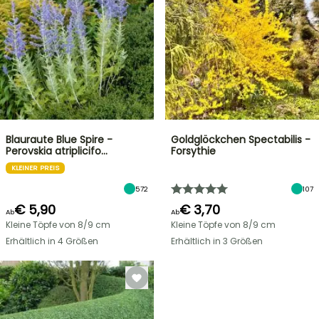
Blauraute Blue Spire -
Goldglöckchen Spectabilis -
Perovskia atriplicifo…
Forsythie
KLEINER PREIS
572
107
€ 5,90
€ 3,70
Ab
Ab
Kleine Töpfe von 8/9 cm
Kleine Töpfe von 8/9 cm
Erhältlich in 4 Größen
Erhältlich in 3 Größen