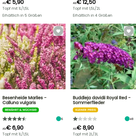
€ 5,90
€ 12,50
Ab
Ab
Topf mit 1L/1,5L
Topf mit 1,5L/2L
Erhältlich in 5 Größen
Erhältlich in 4 Größen
Besenheide Marlies -
Buddleja davidii Royal Red -
Calluna vulgaris
Sommerflieder
BEWÄHRT & WÜCHSIG
KLEINER PREIS
6
48
€ 6,90
€ 8,90
Ab
Ab
Topf mit 1L/1,5L
Topf mit 2L/3L