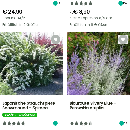
12
104
€ 24,90
€ 3,90
Ab
Topf mit 4L/5L
Kleine Töpfe von 8/9 cm
Erhältlich in 2 Größen
Erhältlich in 6 Größen
Japanische Strauchspiere
Blauraute Silvery Blue -
Snowmound - Spiraea…
Perovskia atriplici…
BEWÄHRT & WÜCHSIG
14
25