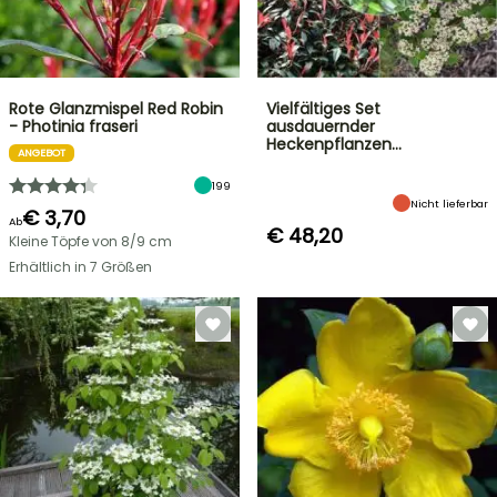
Rote Glanzmispel Red Robin
Vielfältiges Set
- Photinia fraseri
ausdauernder
Heckenpflanzen…
ANGEBOT
199
Nicht lieferbar
€ 3,70
Ab
€ 48,20
Kleine Töpfe von 8/9 cm
Erhältlich in 7 Größen