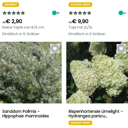
ANGEBOT
KLEINER PREIS
81
14
€ 2,90
€ 9,90
Ab
Ab
Kleine Töpfe von 8/9 cm
Topf mit 2L/3L
Erhältlich in 5 Größen
Erhältlich in 3 Größen
Sanddorn Pollmix -
Rispenhortensie Limelight -
Hippophae rhamnoides
Hydrangea panicu…
KLEINER PREIS