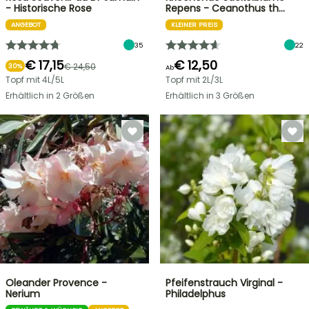
- Historische Rose
Repens - Ceanothus th…
ANGEBOT
KLEINER PREIS
35
22
€ 17,15
€ 12,50
€ 24,50
30%
Ab
Topf mit 4L/5L
Topf mit 2L/3L
Erhältlich in 2 Größen
Erhältlich in 3 Größen
Oleander Provence -
Pfeifenstrauch Virginal -
Nerium
Philadelphus