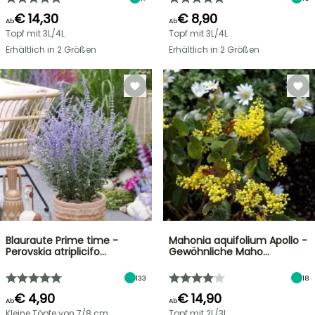
€ 14,30
€ 8,90
Ab
Ab
Topf mit 3L/4L
Topf mit 3L/4L
Erhältlich in 2 Größen
Erhältlich in 2 Größen
Blauraute Prime time -
Mahonia aquifolium Apollo -
Perovskia atriplicifo…
Gewöhnliche Maho…
133
18
€ 4,90
€ 14,90
Ab
Ab
Kleine Töpfe von 7/8 cm
Topf mit 2L/3L