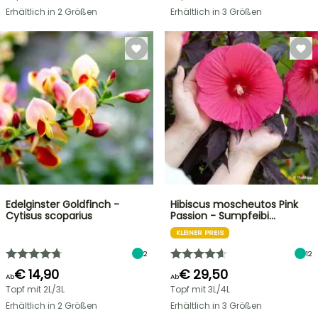
Erhältlich in 2 Größen
Erhältlich in 3 Größen
Edelginster Goldfinch -
Hibiscus moscheutos Pink
Cytisus scoparius
Passion - Sumpfeibi…
KLEINER PREIS
2
12
€ 14,90
€ 29,50
Ab
Ab
Topf mit 2L/3L
Topf mit 3L/4L
Erhältlich in 2 Größen
Erhältlich in 3 Größen