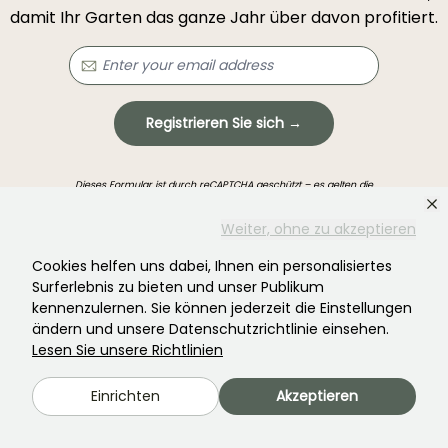
damit Ihr Garten das ganze Jahr über davon profitiert.
Registrieren Sie sich →
Dieses Formular ist durch reCAPTCHA geschützt – es gelten die
Datenschutzbestimmungen
und die
Nutzungsbedingungen
.
Weiter, ohne zu akzeptieren
Cookies helfen uns dabei, Ihnen ein personalisiertes
Surferlebnis zu bieten und unser Publikum
kennenzulernen. Sie können jederzeit die Einstellungen
ändern und unsere Datenschutzrichtlinie einsehen.
Haben Sie nicht gefunden, was Sie gesucht
Lesen Sie unsere Richtlinien
haben?
Einrichten
Akzeptieren