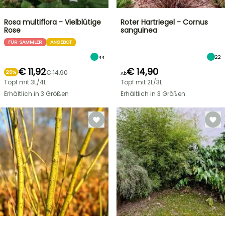
Rosa multiflora - Vielblütige
Roter Hartriegel - Cornus
Rose
sanguinea
FÜR SAMMLER
ANGEBOT
44
22
€ 11,92
€ 14,90
€ 14,90
20%
Ab
Topf mit 3L/4L
Topf mit 2L/3L
Erhältlich in 3 Größen
Erhältlich in 3 Größen