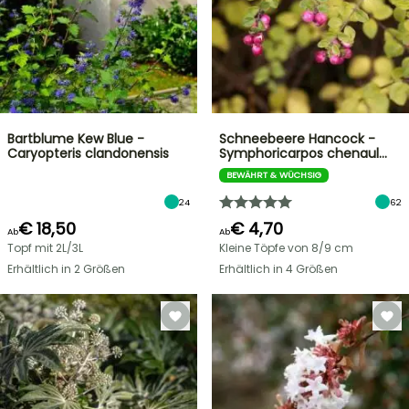
Bartblume Kew Blue -
Schneebeere Hancock -
Caryopteris clandonensis
Symphoricarpos chenaul…
BEWÄHRT & WÜCHSIG
24
62
€ 18,50
€ 4,70
Ab
Ab
Topf mit 2L/3L
Kleine Töpfe von 8/9 cm
Erhältlich in 2 Größen
Erhältlich in 4 Größen