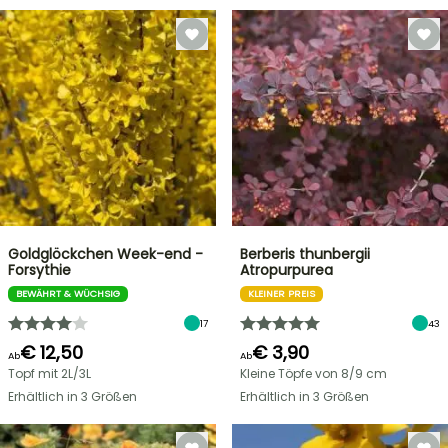
Goldglöckchen Week-end -
Berberis thunbergii
Forsythie
Atropurpurea
BEWÄHRT & WÜCHSIG
KLEINER PREIS
17
43
€ 12,50
€ 3,90
Ab
Ab
Topf mit 2L/3L
Kleine Töpfe von 8/9 cm
Erhältlich in 3 Größen
Erhältlich in 3 Größen