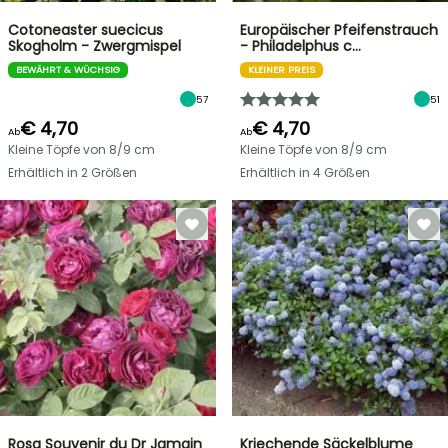
Cotoneaster suecicus
Europäischer Pfeifenstrauch
Skogholm - Zwergmispel
- Philadelphus c…
BEWÄHRT & WÜCHSIG
KLEINER PREIS
57
51
€ 4,70
€ 4,70
Ab
Ab
Kleine Töpfe von 8/9 cm
Kleine Töpfe von 8/9 cm
Erhältlich in 2 Größen
Erhältlich in 4 Größen
Rosa Souvenir du Dr Jamain
Kriechende Säckelblume