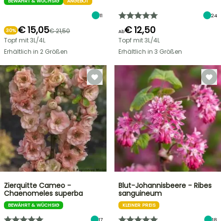
BEWÄHRT & WÜCHSIG
ANGEBOT
11
24
€ 15,05
€ 12,50
€ 21,50
30%
Ab
Topf mit 3L/4L
Topf mit 3L/4L
Erhältlich in 2 Größen
Erhältlich in 3 Größen
Zierquitte Cameo -
Blut-Johannisbeere - Ribes
Chaenomeles superba
sanguineum
BEWÄHRT & WÜCHSIG
KLEINER PREIS
17
18