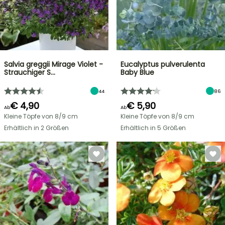
Salvia greggii Mirage Violet -
Eucalyptus pulverulenta
Strauchiger S…
Baby Blue
44
86
€ 4,90
€ 5,90
Ab
Ab
Kleine Töpfe von 8/9 cm
Kleine Töpfe von 8/9 cm
Erhältlich in 2 Größen
Erhältlich in 5 Größen