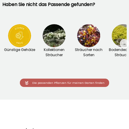
Haben Sie nicht das Passende gefunden?
→
Günstige Gehölze
Kollektionen
Sträucher nach
Bodendeck
Sträucher
Sorten
Sträuch
Die passenden Pflanzen für meinen Garten finden