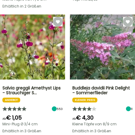
Erhältlich in 2 Größen
Salvia greggii Amethyst Lips
Buddleja davidii Pink Delight
- Strauchiger S…
- Sommerflieder
ANGEBOT
KLEINER PREIS
553
11
€ 1,05
€ 4,30
Ab
Ab
Mini-Plug Ø 3/4 cm
Kleine Töpfe von 8/9 cm
Erhältlich in 3 Größen
Erhältlich in 3 Größen