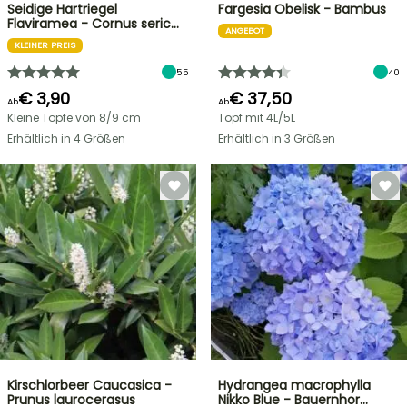
Seidige Hartriegel
Fargesia Obelisk - Bambus
Flaviramea - Cornus seric…
ANGEBOT
KLEINER PREIS
55
40
€ 3,90
€ 37,50
Ab
Ab
Kleine Töpfe von 8/9 cm
Topf mit 4L/5L
Erhältlich in 4 Größen
Erhältlich in 3 Größen
Kirschlorbeer Caucasica -
Hydrangea macrophylla
Prunus laurocerasus
Nikko Blue - Bauernhor…