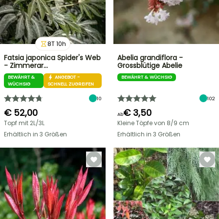
8
T
10
h
Fatsia japonica Spider's Web
Abelia grandiflora -
- Zimmerar…
Grossblütige Abelie
BEWÄHRT &
ANGEBOT -
BEWÄHRT & WÜCHSIG
WÜCHSIG
SCHNELL ZUGREIFEN
10
102
€ 52,00
€ 3,50
Ab
Topf mit 2L/3L
Kleine Töpfe von 8/9 cm
Erhältlich in 3 Größen
Erhältlich in 3 Größen