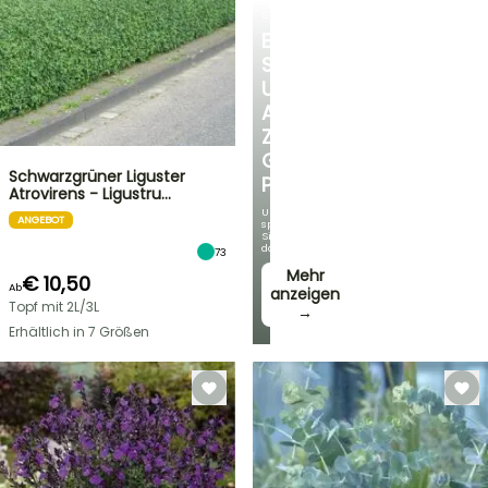
STRÄUCHER
ENTDECKEN
SIE
UNSERE
AUSWAHL
ZU
GÜNSTIGEN
Schwarzgrüner Liguster
PREISEN
Atrovirens - Ligustru…
Und
ANGEBOT
sparen
Sie
dabei!
73
Mehr
€ 10,50
Ab
anzeigen
Topf mit 2L/3L
→
Erhältlich in 7 Größen