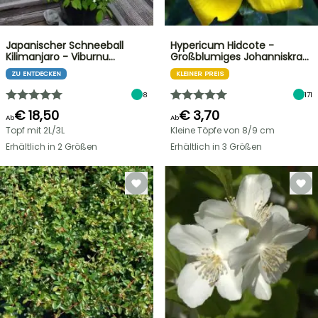
Japanischer Schneeball
Hypericum Hidcote -
Kilimanjaro - Viburnu…
Großblumiges Johanniskra…
ZU ENTDECKEN
KLEINER PREIS
8
171
€ 18,50
€ 3,70
Ab
Ab
Topf mit 2L/3L
Kleine Töpfe von 8/9 cm
Erhältlich in 2 Größen
Erhältlich in 3 Größen