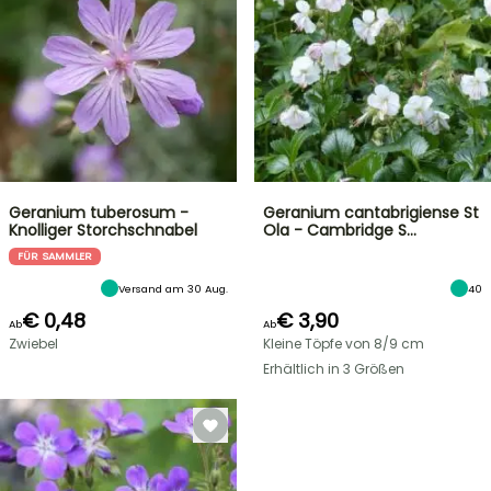
Geranium tuberosum -
Geranium cantabrigiense St
Knolliger Storchschnabel
Ola - Cambridge S…
FÜR SAMMLER
Versand am 30 Aug.
40
€ 0,48
€ 3,90
Ab
Ab
Zwiebel
Kleine Töpfe von 8/9 cm
Erhältlich in 3 Größen