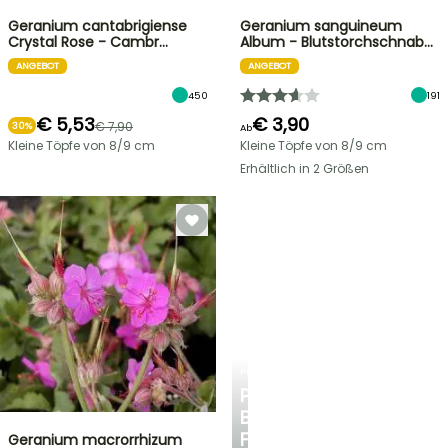
Geranium cantabrigiense
Geranium sanguineum
Crystal Rose - Cambr…
Album - Blutstorchschnab…
ANGEBOT
ANGEBOT
450
191
€ 5,53
€ 3,90
€ 7,90
30%
Ab
Kleine Töpfe von 8/9 cm
Kleine Töpfe von 8/9 cm
Erhältlich in 2 Größen
PLANTFIT
PERSÖNLICHE
BERATUNG
FÜR
Geranium macrorrhizum