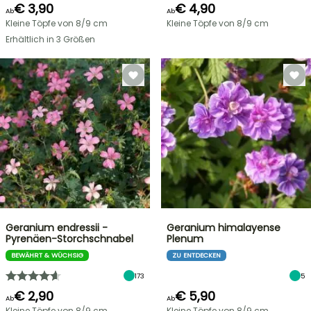
€ 3,90
€ 4,90
Ab
Ab
Kleine Töpfe von 8/9 cm
Kleine Töpfe von 8/9 cm
Erhältlich in 3 Größen
Geranium endressii -
Geranium himalayense
Pyrenäen-Storchschnabel
Plenum
BEWÄHRT & WÜCHSIG
ZU ENTDECKEN
173
5
€ 2,90
€ 5,90
Ab
Ab
Kleine Töpfe von 8/9 cm
Kleine Töpfe von 8/9 cm