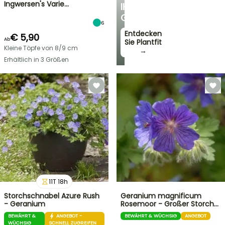
Ingwersen's Varie…
IHREN
GARTEN
6
Entdecken
€ 5,90
Ab
Sie Plantfit
Kleine Töpfe von 8/9 cm
→
Erhältlich in 3 Größen
11
T
18
h
Storchschnabel Azure Rush
Geranium magnificum
- Geranium
Rosemoor - Großer Storch…
BEWÄHRT &
ANGEBOT -
BEWÄHRT & WÜCHSIG
ANGEBOT
WÜCHSIG
SCHNELL ZUGREIFEN