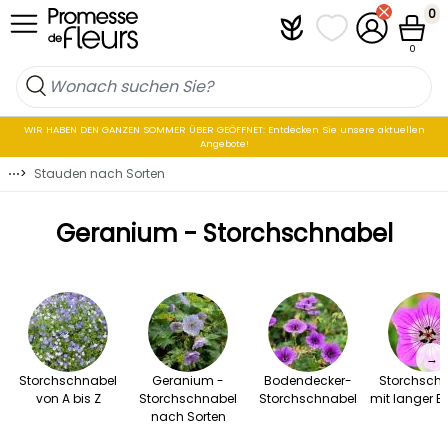
Skip to Content
0
Plantfit
Meine Favoritenli
Mein Konto
Waren
0
WIR HABEN DEN GANZEN SOMMER ÜBER GEÖFFNET: Entdecken Sie unsere aktuellen
Angebote!
⋯
>
Stauden nach Sorten
Geranium - Storchschnabel
→
Storchschnabel
Geranium -
Bodendecker-
Storchsch
von A bis Z
Storchschnabel
Storchschnabel
mit langer Bl
nach Sorten