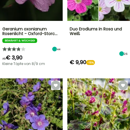
Geranium oxonianum
Duo Erodiums in Rosa und
Rosenlicht - Oxford-Storc…
Weiß
BEWÄHRT & WÜCHSIG
44
26
€ 3,90
Ab
€ 9,90
-16%
Kleine Töpfe von 8/9 cm