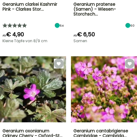
Geranium clarkei Kashmir
Geranium pratense
Pink - Clarkes Stor…
(Samen) - Wiesen-
Storchsch…
64
60
€ 4,90
€ 6,50
Ab
Ab
Kleine Töpfe von 8/9 cm
Samen
Geranium oxonianum
Geranium cantabrigiense
Orkney Cherry - Oxford-St…
Cambridge - Cambridg…