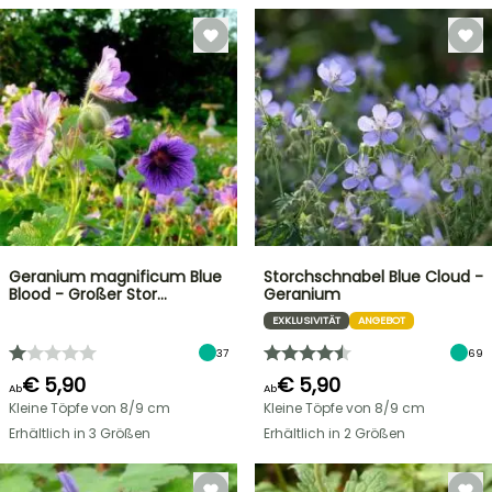
Geranium magnificum Blue
Storchschnabel Blue Cloud -
Blood - Großer Stor…
Geranium
EXKLUSIVITÄT
ANGEBOT
37
69
€ 5,90
€ 5,90
Ab
Ab
Kleine Töpfe von 8/9 cm
Kleine Töpfe von 8/9 cm
Erhältlich in 3 Größen
Erhältlich in 2 Größen