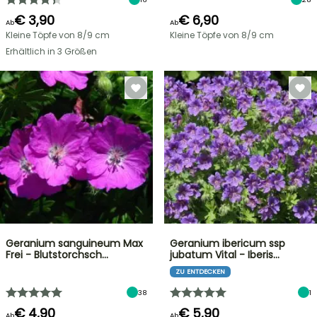
€ 3,90
€ 6,90
Ab
Ab
Kleine Töpfe von 8/9 cm
Kleine Töpfe von 8/9 cm
Erhältlich in 3 Größen
Geranium sanguineum Max
Geranium ibericum ssp
Frei - Blutstorchsch…
jubatum Vital - Iberis…
ZU ENTDECKEN
38
1
€ 4,90
€ 5,90
Ab
Ab