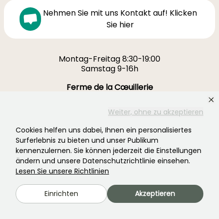
Nehmen Sie mit uns Kontakt auf! Klicken
Sie hier
Montag-Freitag 8:30-19:00
Samstag 9-16h
Ferme de la Cœuillerie
1012 rue Roger Lecerf
59840 Premesques
Weiter, ohne zu akzeptieren
Frankreich
Cookies helfen uns dabei, Ihnen ein personalisiertes
Surferlebnis zu bieten und unser Publikum
Kontaktieren Sie uns →
kennenzulernen. Sie können jederzeit die Einstellungen
ändern und unsere Datenschutzrichtlinie einsehen.
MEHR ALS 3700 ZERTIFIZIERTE BEWERTUNGEN:
Lesen Sie unsere Richtlinien
IHRE ERFAHRUNG IST UNS WICHTIG
.
Einrichten
Akzeptieren