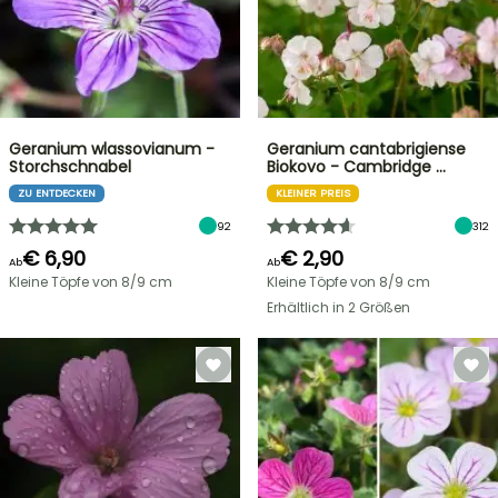
Geranium wlassovianum -
Geranium cantabrigiense
Storchschnabel
Biokovo - Cambridge …
ZU ENTDECKEN
KLEINER PREIS
92
312
€ 6,90
€ 2,90
Ab
Ab
Kleine Töpfe von 8/9 cm
Kleine Töpfe von 8/9 cm
Erhältlich in 2 Größen