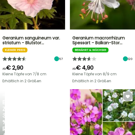
Geranium sanguineum var.
Geranium macrorrhizum
striatum - Blutstor…
Spessart - Balkan-Stor…
KLEINER PREIS
BEWÄHRT & WÜCHSIG
57
120
€ 2,90
€ 4,90
Ab
Ab
Kleine Töpfe von 7/8 cm
Kleine Töpfe von 8/9 cm
Erhältlich in 2 Größen
Erhältlich in 2 Größen
BLITZANGEBOT
BIS
ZU
30
%
RABATT
NEU