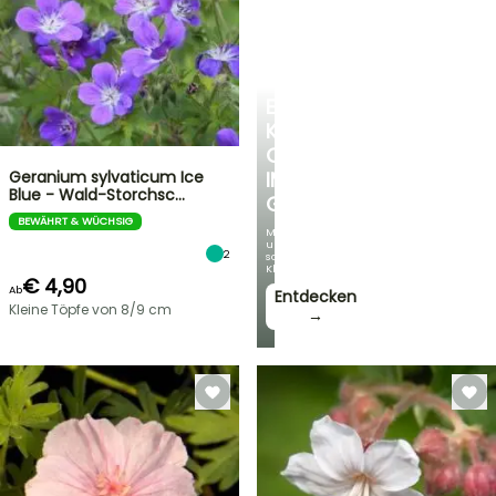
EINE
KÜHLE
OASE
Geranium sylvaticum Ice
IM
Blue - Wald-Storchsc…
GARTEN
BEWÄHRT & WÜCHSIG
Mit
unseren
2
schönsten
Kletterpflanzen!
€ 4,90
Ab
Entdecken
Kleine Töpfe von 8/9 cm
→