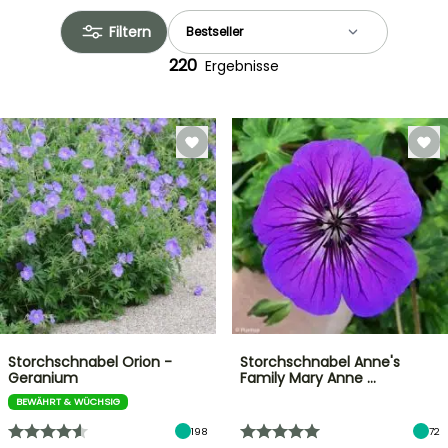
Filtern
220
Ergebnisse
Storchschnabel Orion -
Storchschnabel Anne's
Geranium
Family Mary Anne …
BEWÄHRT & WÜCHSIG
198
72