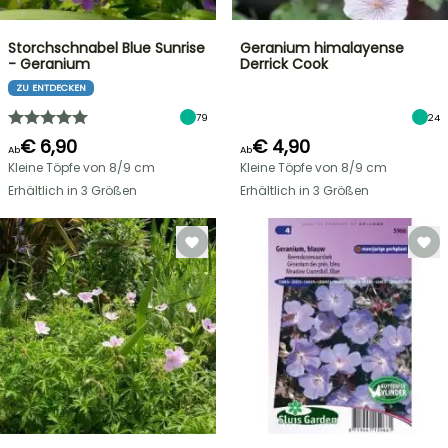
Storchschnabel Blue Sunrise
Geranium himalayense
- Geranium
Derrick Cook
ZU ENTDECKEN
79
24
€ 6,90
€ 4,90
Ab
Ab
Kleine Töpfe von 8/9 cm
Kleine Töpfe von 8/9 cm
Erhältlich in 3 Größen
Erhältlich in 3 Größen