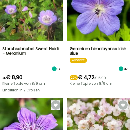
Storchschnabel Sweet Heidi
Geranium himalayense Irish
- Geranium
Blue
ANGEBOT
64
132
€ 8,90
€ 4,72
€ 5,90
20%
Ab
Kleine Töpfe von 8/9 cm
Kleine Töpfe von 8/9 cm
Erhältlich in 2 Größen