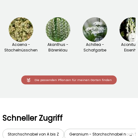
→
Acaena -
Akanthus -
Achillea -
Aconitu
Stachelnüsschen
Bärenklau
Schafgarbe
Eisenhu
Die passenden Pflanzen für meinen Garten finden
Schneller Zugriff
Storchschnabel von A bis Z
Geranium - Storchschnabel nach S
→