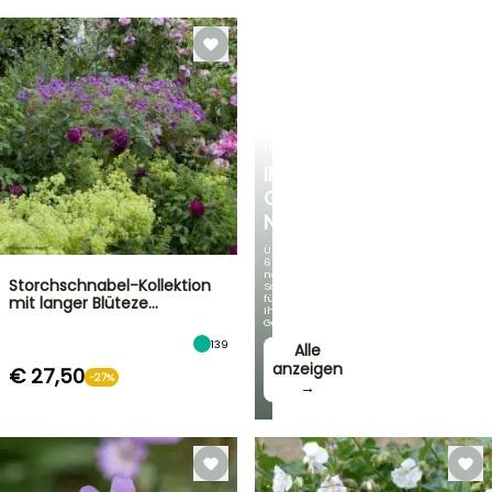
FRÜHLINGSZWIEBELN
IRIS
GERMANICA
NEUHEITEN
Über
60
neue
Storchschnabel-Kollektion
Sorten
für
mit langer Blüteze…
Ihren
Garten!
139
Alle
anzeigen
€ 27,50
-27%
→