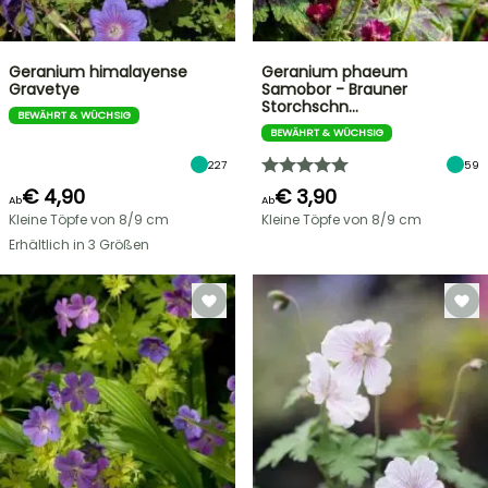
Geranium himalayense
Geranium phaeum
Gravetye
Samobor - Brauner
Storchschn…
BEWÄHRT & WÜCHSIG
BEWÄHRT & WÜCHSIG
227
59
€ 4,90
€ 3,90
Ab
Ab
Kleine Töpfe von 8/9 cm
Kleine Töpfe von 8/9 cm
Erhältlich in 3 Größen