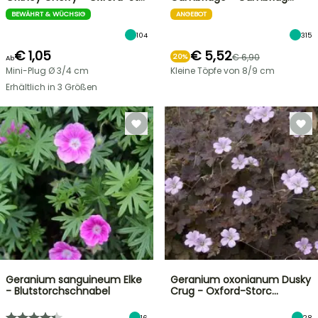
BEWÄHRT & WÜCHSIG
ANGEBOT
104
315
€ 1,05
€ 5,52
€ 6,90
20%
Ab
Mini-Plug Ø 3/4 cm
Kleine Töpfe von 8/9 cm
Erhältlich in 3 Größen
Geranium sanguineum Elke
Geranium oxonianum Dusky
- Blutstorchschnabel
Crug - Oxford-Storc…
16
28