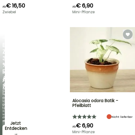
€ 16,50
€ 6,90
Ab
Ab
Zwiebel
Mini-Pflanze
BLITZANGEBOT
BIS
ZU
30
%
RABATT
NEU
AUF
AGAPANTHUS
AUSGEWÄHLTE
ZAMBEZI
PFLANZEN!
Wenn
das
Entdecken
Alocasia odora Batik -
Laub
Sie
genauso
Pfeilblatt
jede
spektakulär
Woche
ist
neue
wie
Angebote
Nicht lieferbar
die
Blüten!
Jetzt
€ 6,90
Ab
zugreifen!
Entdecken
Mini-Pflanze
→
→