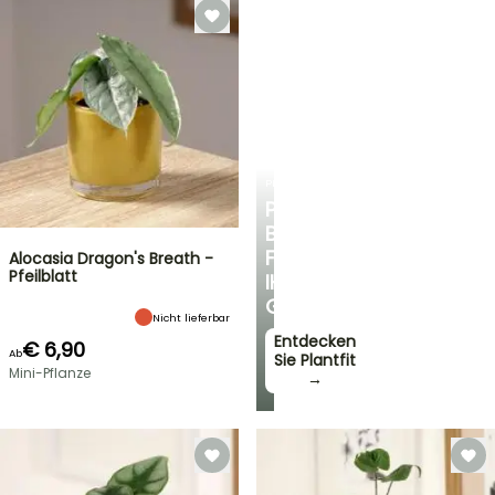
PLANTFIT
PERSÖNLICHE
BERATUNG
FÜR
Alocasia Dragon's Breath -
Pfeilblatt
IHREN
GARTEN
Nicht lieferbar
Entdecken
€ 6,90
Ab
Sie Plantfit
Mini-Pflanze
→