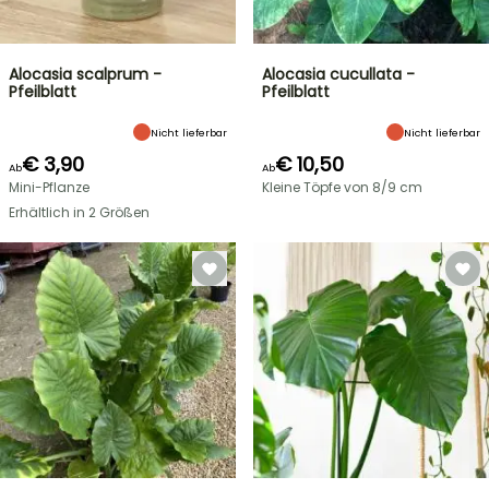
Alocasia scalprum -
Alocasia cucullata -
Pfeilblatt
Pfeilblatt
Nicht lieferbar
Nicht lieferbar
€ 3,90
€ 10,50
Ab
Ab
Mini-Pflanze
Kleine Töpfe von 8/9 cm
Erhältlich in 2 Größen