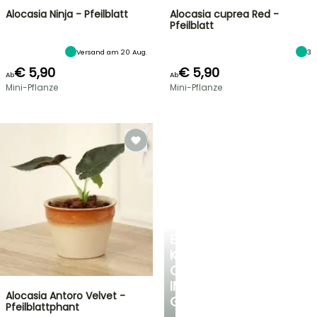
Alocasia Ninja - Pfeilblatt
Alocasia cuprea Red -
Pfeilblatt
Versand am 20 Aug.
3
€ 5,90
€ 5,90
Ab
Ab
Mini-Pflanze
Mini-Pflanze
EINE
KÜHLE
OASE
IM
Alocasia Antoro Velvet -
GARTEN
Pfeilblattphant