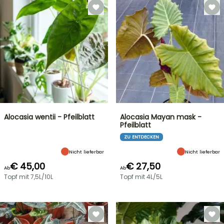
Alocasia wentii - Pfeilblatt
Alocasia Mayan mask -
Pfeilblatt
ZU ENTDECKEN
Nicht lieferbar
Nicht lieferbar
€ 45,00
€ 27,50
Ab
Ab
Topf mit 7,5L/10L
Topf mit 4L/5L