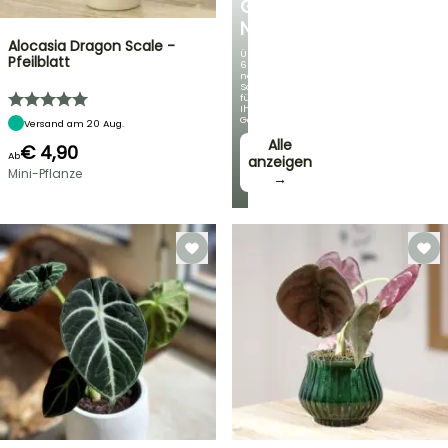
GERMANICA
NEUHEITEN
Alocasia Dragon Scale -
Über
Pfeilblatt
60
neue
Sorten
für
Ihren
Garten!
Versand am 20 Aug.
Alle
€ 4,90
Ab
anzeigen
Mini-Pflanze
→