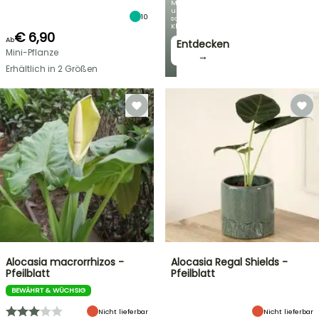
Mit
unseren
10
schönsten
Kletterpflanzen!
€ 6,90
Ab
Entdecken
Mini-Pflanze
→
Erhältlich in 2 Größen
Alocasia macrorrhizos -
Alocasia Regal Shields -
Pfeilblatt
Pfeilblatt
BEWÄHRT & WÜCHSIG
Nicht lieferbar
Nicht lieferbar