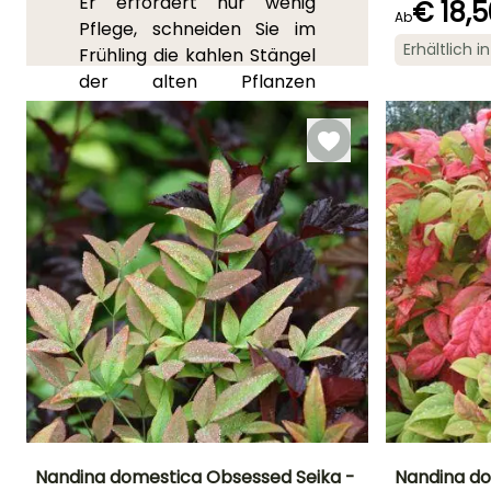
Er erfordert nur wenig
€ 18,5
Ab
Pflege, schneiden Sie im
Blütezeit
Erhältlich 
Frühling die kahlen Stängel
Juni für Augus
der alten Pflanzen
bodennah zurück.
Um mehr zu erfahren,
lesen Sie unseren
Pflanzenratgeber:
"Bambus,
Himmelsbambus:
Pflanzung, Schnitt, Pflege"
SIE LIEBEN SIE!
Lesen Sie hier die 34
Meinungen
Nandina domestica Obsessed Seika -
Nandina do