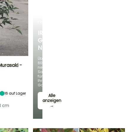
FRÜHLINGSZWIEBELN
IRIS
GERMANICA
NEUHEITEN
Über
60
Murasaki -
neue
Sorten
für
Standort
Ihren
Halbschatten,
Garten!
Schatten
16
auf Lager
Alle
anzeigen
13 cm
→
Winterhärte
Bis zu -20,5°C