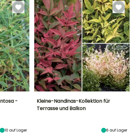
ntosa -
Kleine-Nandinas-Kollektion für
Terrasse und Balkon
Standort
Höhe bei Reife
Standort
Blütezeit
Halbschatten,
1.10 m
Sonne,
Juni für August
Schatten
Halbschatten
10
auf Lager
6
auf Lager