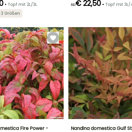
0
€ 22,50
•
•
Topf mit 2L/3L
Topf mit 3L/
Ab
Geeigneter
Winterhärte
Geeigneter
Blütezeit
in 3 Größen
Zeitraum für die
Zeitraum für die
Bis zu -20,5°C
t
Juni für Juli
Pflanzung
Pflanzung
März für Mai,
Februar für Mai,
September für
September für
November
Dezember
mestica Fire Power -
Nandina domestica Gulf S