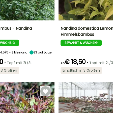
mbus - Nandina
Nandina domestica Lemon
Himmelsbambus
Breite bei Reife
Standort
Höhe bei Reife
Breite bei Reife
1.20 m
Halbschatten,
70 cm
70 cm
 WÜCHSIG
BEWÄHRT & WÜCHSIG
Schatten
4.5/5 - 2 Meinung
33
auf Lager
90
€ 18,50
•
•
Topf mit 2L/3L
Topf mit 2L/3
Ab
Geeigneter
Winterhärte
Geeigneter
Blütezeit
in 3 Größen
Erhältlich in 3 Größen
Zeitraum für die
Zeitraum für die
Bis zu -20,5°C
t
Juni für August
Pflanzung
Pflanzung
Februar für Mai,
Februar für Mai,
September für
September für
November
November