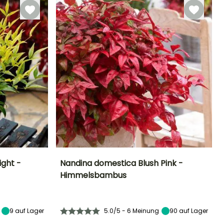
ight -
Nandina domestica Blush Pink -
Himmelsbambus
Standort
Höhe bei Reife
Breite bei Reife
Standort
Halbschatten,
75 cm
75 cm
Halbschatten,
Schatten
Schatten
9
auf Lager
5.0/5 - 6 Meinung
90
auf Lager