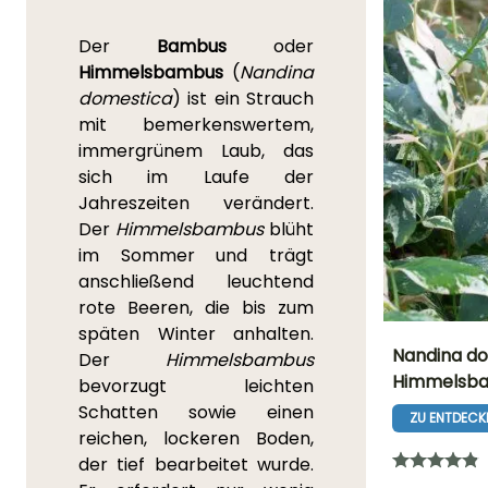
Der
Bambus
oder
Himmelsbambus
(
Nandina
domestica
) ist ein Strauch
mit bemerkenswertem,
immergrünem Laub, das
sich im Laufe der
Jahreszeiten verändert.
Der
Himmelsbambus
blüht
im Sommer und trägt
anschließend leuchtend
rote Beeren, die bis zum
späten Winter anhalten.
Nandina do
Der
Himmelsbambus
Himmelsb
bevorzugt leichten
Höhe bei Reife
Schatten sowie einen
1.20 m
ZU ENTDECK
reichen, lockeren Boden,
der tief bearbeitet wurde.