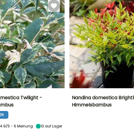
mestica Twilight -
Nandina domestica Brightl
ambus
Himmelsbambus
Breite bei Reife
Standort
Höhe bei Reife
Breite bei Reife
50 cm
Halbschatten,
1.50 m
1 m
EN
Schatten
4.9/5 - 6 Meinung
13
auf Lager