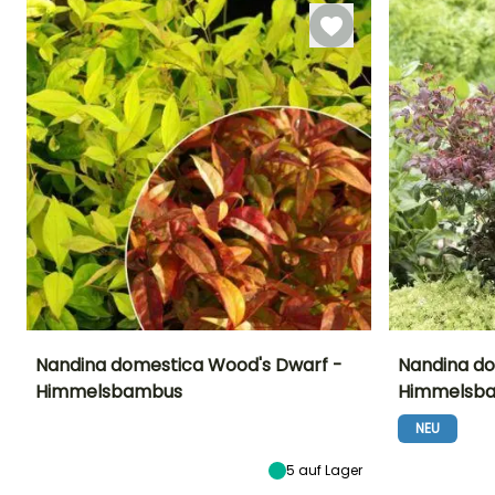
Dezember
Nandina domestica Wood's Dwarf -
Nandina do
Himmelsbambus
Himmelsb
Höhe bei Reife
Breite bei Reife
Standort
Höhe bei Reife
1 m
50 cm
Halbschatten,
50 cm
NEU
Schatten
5
auf Lager