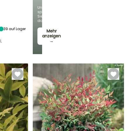
Und
Standort
sparen
Halbschatten,
Sie
Schatten
dabei!
39
auf Lager
Mehr
anzeigen
L
→
Winterhärte
Bis zu -20,5°C