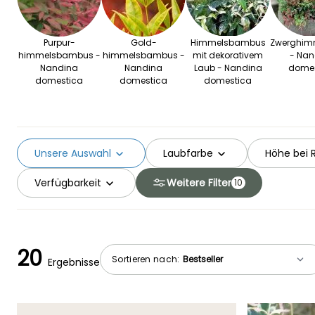
Purpur-
Gold-
Himmelsbambus
Zwerghim
himmelsbambus -
himmelsbambus -
mit dekorativem
- Nan
Nandina
Nandina
Laub - Nandina
domes
domestica
domestica
domestica
Unsere Auswahl
Laubfarbe
Höhe bei 
Verfügbarkeit
Weitere Filter
10
20
Sortieren nach:
Ergebnisse