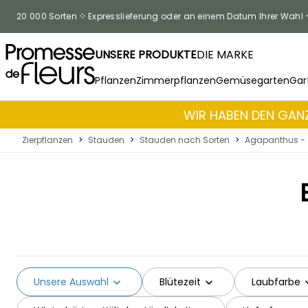
Skip to Content
20 000 Sorten
Expresslieferung oder an einem Datum Ihrer Wahl
UNSERE PRODUKTE
DIE MARKE
Pflanzen
Zimmerpflanzen
Gemüsegarten
Gar
WIR HABEN DEN GANZ
Zierpflanzen
>
Stauden
>
Stauden nach Sorten
>
Agapanthus - 
Unsere Auswahl
Blütezeit
Laubfarbe