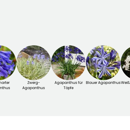
harter
Zwerg-
Agapanthus für
Blauer Agapanthus
Weiß
nthus
Agapanthus
Töpfe