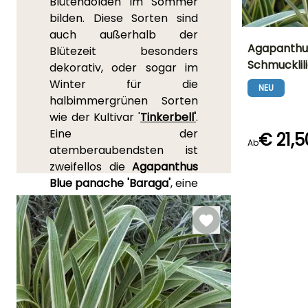
Blütendolden im Sommer
bilden. Diese Sorten sind
auch außerhalb der
Agapanthu
Blütezeit besonders
Schmucklil
dekorativ, oder sogar im
Höhe bei Reife
Winter für die
70 cm
NEU
halbimmergrünen Sorten
wie der Kultivar '
Tinkerbell'
.
Eine der
€ 21,5
Ab
atemberaubendsten ist
Blütezeit
Juni für Augus
zweifellos die
Agapanthus
Blue panache 'Baraga'
, eine
ganz neue Sorte, deren
immergrüne Blätter,
besonders breit und mit
weißem Rand, an
Phormium erinnern. Mit
ihrer exotischen Blüte
gehören diese