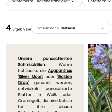
Winterhärte - Kältebeständigkeit
Lieferform
4
Sortieren nach:
Ergebnisse
Unsere panaschierten
Schmucklilien.
Wahre
Lichtbälle, die
Agapanthus
'Silver Moon'
oder
'Golden
Drop'
genannt werden,
entwickeln panaschierte
Blätter in Weiß oder
Cremegelb, die eine Kulisse
für ihre blauen