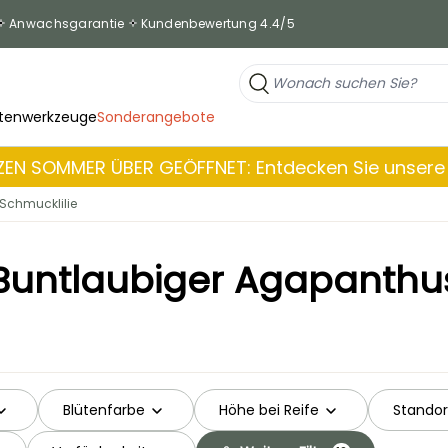
Anwachsgarantie
Kundenbewertung 4.4/5
tenwerkzeuge
Sonderangebote
EN SOMMER ÜBER GEÖFFNET: Entdecken Sie unsere 
Schmucklilie
Buntlaubiger Agapanthu
Blütenfarbe
Höhe bei Reife
Standor