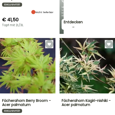
GARTEN
EXKLUSIVITÄT
Mit
unseren
Nicht lieferbar
schönsten
Kletterpflanzen!
€ 41,50
Entdecken
Topf mit 2L/3L
→
Fächerahorn Berry Broom -
Fächerahorn Kagiri-nishiki -
Acer palmatum
Acer palmatum
EXKLUSIVITÄT