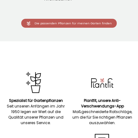
Die passenden Pflanzen für meinen Garten finden
Spezialist für Gartenpflanzen
Plantfit, unsere Anti-
Seit unseren Anfängen im Jahr
Verschwendungs-App
1950 legen wir Wert auf die
Maßgeschneiderte Ratschläge,
Qualität unserer Pflanzen und
um die für Sie richtigen Pflanzen
unseres Service.
auszuwählen.