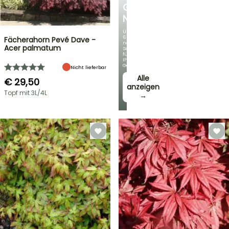
GERMANICA
NEUHEITEN
Über
60
Fächerahorn Pevé Dave -
neue
Acer palmatum
Sorten
für
Ihren
Garten!
Nicht lieferbar
Alle
€ 29,50
anzeigen
Topf mit 3L/4L
→