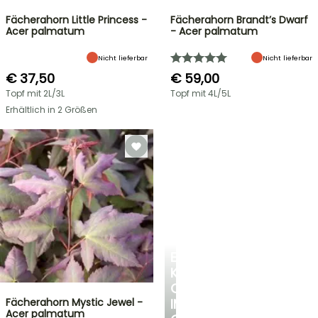
Fächerahorn Little Princess -
Fächerahorn Brandt’s Dwarf
Acer palmatum
- Acer palmatum
Nicht lieferbar
Nicht lieferbar
€ 37,50
€ 59,00
Topf mit 2L/3L
Topf mit 4L/5L
Erhältlich in 2 Größen
EINE
KÜHLE
OASE
Fächerahorn Mystic Jewel -
IM
Acer palmatum