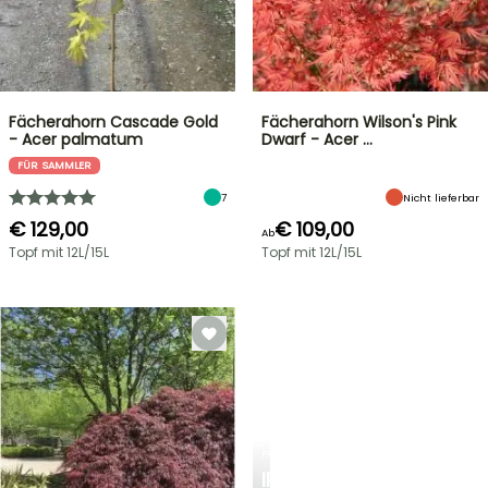
Fächerahorn Cascade Gold
Fächerahorn Wilson's Pink
- Acer palmatum
Dwarf - Acer …
FÜR SAMMLER
7
Nicht lieferbar
€ 129,00
€ 109,00
Ab
Topf mit 12L/15L
Topf mit 12L/15L
FRÜHLINGSZWIEBELN
IRIS