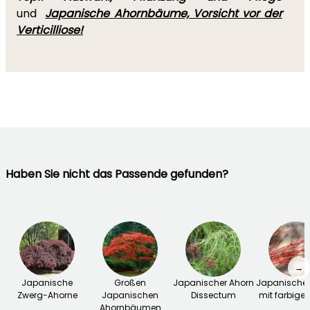
und
Japanische Ahornbäume, Vorsicht vor der
Verticilliose!
Haben Sie nicht das Passende gefunden?
→
Japanische
Großen
Japanischer Ahorn
Japanischer
Zwerg-Ahorne
Japanischen
Dissectum
mit farbiger
Ahornbäumen