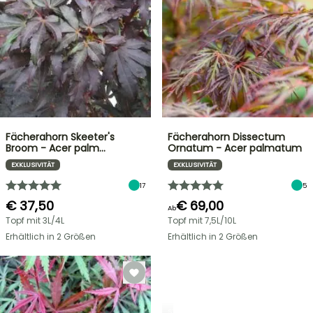
Fächerahorn Skeeter's
Fächerahorn Dissectum
Broom - Acer palm…
Ornatum - Acer palmatum
EXKLUSIVITÄT
EXKLUSIVITÄT
17
5
€ 37,50
€ 69,00
Ab
Topf mit 3L/4L
Topf mit 7,5L/10L
Erhältlich in 2 Größen
Erhältlich in 2 Größen
STRÄUCHER