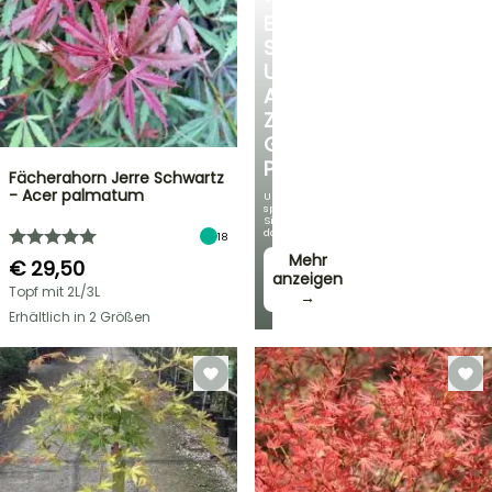
ENTDECKEN
SIE
UNSERE
AUSWAHL
ZU
GÜNSTIGEN
PREISEN
Fächerahorn Jerre Schwartz
- Acer palmatum
Und
sparen
Sie
dabei!
18
Mehr
€ 29,50
anzeigen
Topf mit 2L/3L
→
Erhältlich in 2 Größen