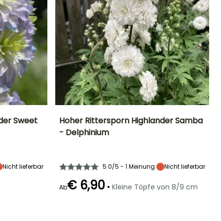
nder Sweet
Hoher Rittersporn Highlander Samba
- Delphinium
Standort
Höhe bei Reife
Breite bei Reife
Standort
Sonne
1 m
45 cm
Sonne
Nicht lieferbar
5.0/5 - 1 Meinung
Nicht lieferbar
€ 6,90
•
Kleine Töpfe von 8/9 cm
Ab
Winterhärte
Geeigneter
Winterhärte
Blütezeit
Zeitraum für die
Bis zu -29°C
Bis zu -29°C
Juni für Juli,
Pflanzung
September
Februar für April,
September für