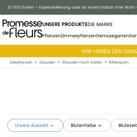
Skip to Content
20 000 Sorten
Expresslieferung oder an einem Datum Ihrer Wahl
UNSERE PRODUKTE
DIE MARKE
Pflanzen
Zimmerpflanzen
Gemüsegarten
Gar
WIR HABEN DEN GANZ
Zierpflanzen
>
Stauden
>
Stauden nach Sorten
>
Rittersporn
Unsere Auswahl
Blütenfarbe
Blütezeit