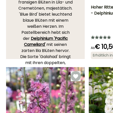
fransigen Blüten in Lila- und
Hoher Ritt
Cremetönen, majestätisch.
- Delphini
'Blue Bird' bietet leuchtend
Höhe bei Reife
blaue Blüten mit einem
80 cm
weißen Herzen. Im
Pastellbereich hebt sich
der
Delphinium 'Pacific
Cameliard'
mit seinen
Blütezeit
€ 10,5
Ab
Juni für Juli,
zarten lila Blüten hervor.
September
Erhältlich 
Die Sorte 'Galahad' bringt
mit ihren doppelten,
reinweißen Blüten eine
beruhigende Note in den
Garten. Mutiger ist der
Rittersporn 'Astolat', der
rosa Blüten mit subtilen
Lavendelnuancen in einer
bezaubernden
Farbharmonie bietet. Die