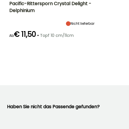
Pacific-Rittersporn Crystal Delight -
Delphinium
Höhe bei Reife
Breite bei Reife
Standort
1.20 m
50 cm
Sonne
Nicht lieferbar
€ 11,50
•
Topf 10 cm/11cm
Ab
Geeigneter
Winterhärte
Blütezeit
Zeitraum für die
Bis zu -29°C
Juli für
Pflanzung
September
Februar für April,
September für
November
Haben Sie nicht das Passende gefunden?