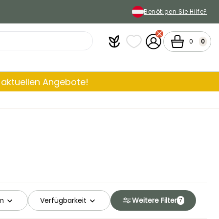
Benötigen Sie Hilfe?
Plantfit
Meine Favoritenlisten
Mein Konto
Warenkorb
0
0
aktuellen Angebote!
rm
Verfügbarkeit
Weitere Filter
7