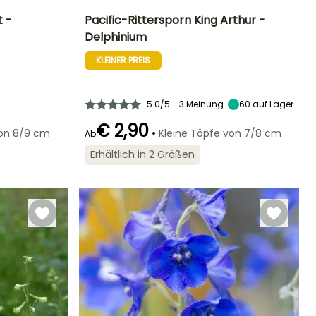
t -
Pacific-Rittersporn King Arthur -
Delphinium
Standort
Höhe bei Reife
Breite bei Reife
Standort
Sonne
1.80 m
70 cm
Sonne
KLEINER PREIS
5.0/5 - 3 Meinung
60
auf Lager
Winterhärte
Geeigneter
Winterhärte
Blütezeit
€ 2,90
•
Zeitraum für die
von 8/9 cm
Kleine Töpfe von 7/8 cm
Bis zu -29°C
Ab
Bis zu -29°C
Juni für Juli,
Pflanzung
September
März für Mai,
Erhältlich in 2 Größen
September für
November