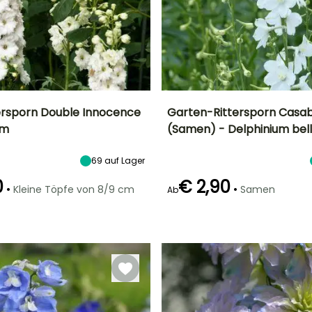
ersporn Double Innocence
Garten-Rittersporn Casa
um
(Samen) - Delphinium bel
Breite bei Reife
Standort
Höhe bei Reife
Blütezeit
50 cm
Sonne
1.20 m
Juni für
69
auf Lager
September
0
€ 2,90
•
•
Kleine Töpfe von 8/9 cm
Samen
Ab
Geeigneter
Winterhärte
Zeitraum für die
Bis zu -29°C
Keimzeit
Art der Aussaat
Pflanzung
25 Tagen
Aussaat ohne
Februar für April,
Schutz,
September für
Aussaat unter
November
Glas