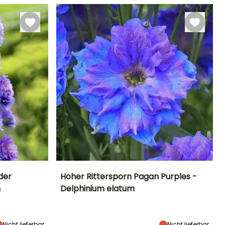
November
der
Hoher Rittersporn Pagan Purples -
m
Delphinium elatum
Standort
Höhe bei Reife
Breite bei Reife
Standort
Sonne
1.80 m
50 cm
Sonne
Nicht lieferbar
Nicht lieferbar