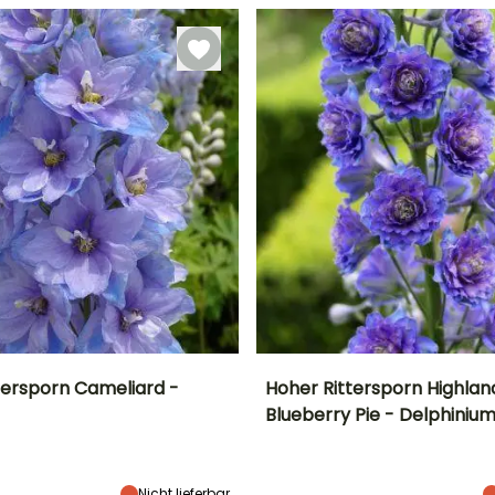
Aussaat unter
November
Glas
ttersporn Cameliard -
Hoher Rittersporn Highlan
Blueberry Pie - Delphiniu
Breite bei Reife
Standort
Höhe bei Reife
Breite bei Reife
40 cm
Sonne,
1 m
45 cm
Halbschatten
Nicht lieferbar