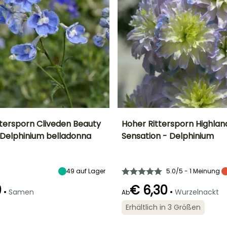
tersporn Cliveden Beauty
Hoher Rittersporn Highla
Delphinium belladonna
Sensation - Delphinium
Höhe bei Reife
Standort
Höhe bei Reife
Breite bei Reife
70 cm
Sonne
75 cm
45 cm
49
auf Lager
5.0/5 - 1 Meinung
0
€ 6,30
•
•
Samen
Wurzelnackt
Ab
Geeigneter
Blütezeit
Zeitraum für die
Erhältlich in 3 Größen
Art der Aussaat
Juni für Juli,
Pflanzung
Aussaat ohne
September
Februar für April,
Schutz,
September für