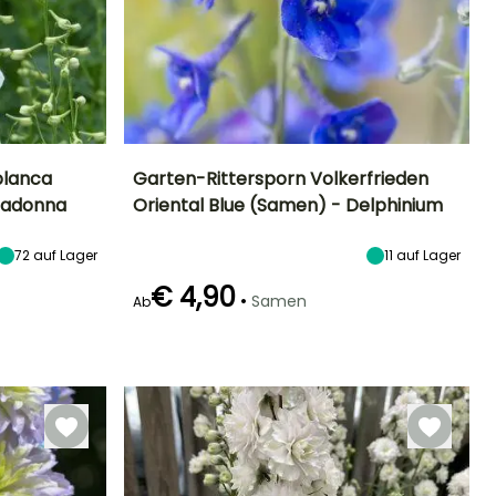
blanca
Garten-Rittersporn Volkerfrieden
ladonna
Oriental Blue (Samen) - Delphinium
Standort
Höhe bei Reife
Standort
Blütezeit
Sonne
1.30 m
Sonne
Juni für
72
auf Lager
11
auf Lager
September
€ 4,90
•
Samen
Ab
Keimzeit
Art der Aussaat
25 Tagen
Aussaat ohne
Schutz,
Aussaat unter
Glas