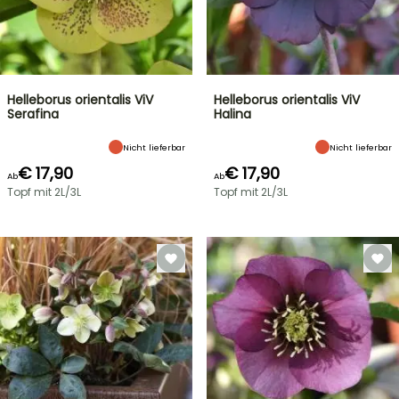
Helleborus orientalis ViV
Helleborus orientalis ViV
Serafina
Halina
Nicht lieferbar
Nicht lieferbar
€ 17,90
€ 17,90
Ab
Ab
Topf mit 2L/3L
Topf mit 2L/3L