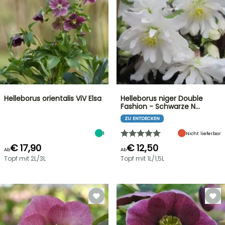
Helleborus orientalis ViV Elsa
Helleborus niger Double
Fashion - Schwarze N…
ZU ENTDECKEN
1
Nicht lieferbar
€ 17,90
€ 12,50
Ab
Ab
Topf mit 2L/3L
Topf mit 1L/1,5L