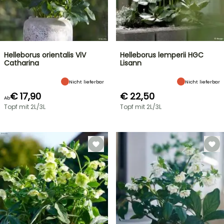
Helleborus orientalis ViV
Helleborus lemperii HGC
Catharina
Lisann
Nicht lieferbar
Nicht lieferbar
€ 17,90
€ 22,50
Ab
Topf mit 2L/3L
Topf mit 2L/3L