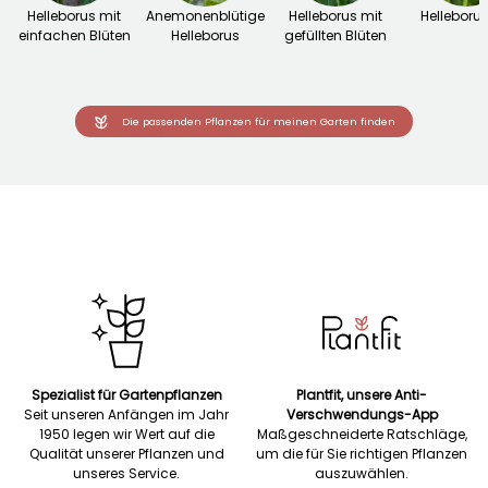
Helleborus mit
Anemonenblütige
Helleborus mit
Helleborus
einfachen Blüten
Helleborus
gefüllten Blüten
Die passenden Pflanzen für meinen Garten finden
Spezialist für Gartenpflanzen
Plantfit, unsere Anti-
Seit unseren Anfängen im Jahr
Verschwendungs-App
1950 legen wir Wert auf die
Maßgeschneiderte Ratschläge,
Qualität unserer Pflanzen und
um die für Sie richtigen Pflanzen
unseres Service.
auszuwählen.