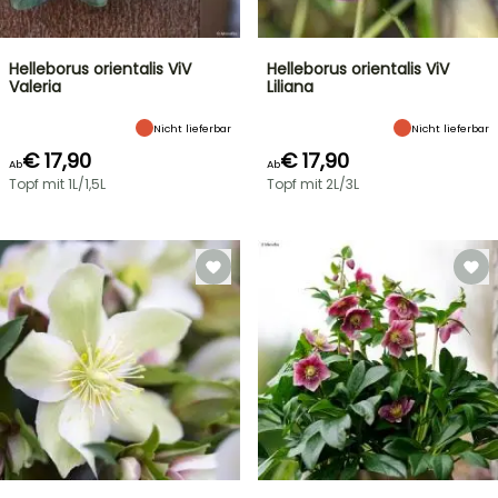
Helleborus orientalis ViV
Helleborus orientalis ViV
Valeria
Liliana
Nicht lieferbar
Nicht lieferbar
€ 17,90
€ 17,90
Ab
Ab
Topf mit 1L/1,5L
Topf mit 2L/3L