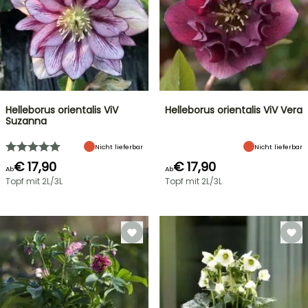
Helleborus orientalis ViV
Helleborus orientalis ViV Vera
Suzanna
Nicht lieferbar
Nicht lieferbar
€ 17,90
€ 17,90
Ab
Ab
Topf mit 2L/3L
Topf mit 2L/3L