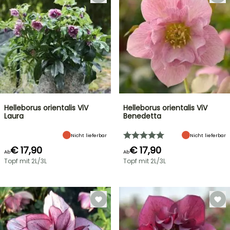
Helleborus orientalis ViV
Helleborus orientalis ViV
Laura
Benedetta
Nicht lieferbar
Nicht lieferbar
€ 17,90
€ 17,90
Ab
Ab
Topf mit 2L/3L
Topf mit 2L/3L