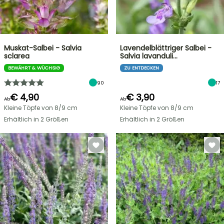
Muskat-Salbei - Salvia
Lavendelblättriger Salbei -
sclarea
Salvia lavanduli…
BEWÄHRT & WÜCHSIG
ZU ENTDECKEN
90
17
€ 4,90
€ 3,90
Ab
Ab
Kleine Töpfe von 8/9 cm
Kleine Töpfe von 8/9 cm
Erhältlich in 2 Größen
Erhältlich in 2 Größen