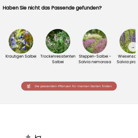
Haben Sie nicht das Passende gefunden?
→
Krautigen Salbei
Trockenresistenten
Steppen-Salbei -
Wiesensalb
Salbei
Salvia nemorosa
Salvia prat
Die passenden Pflanzen für meinen Garten finden