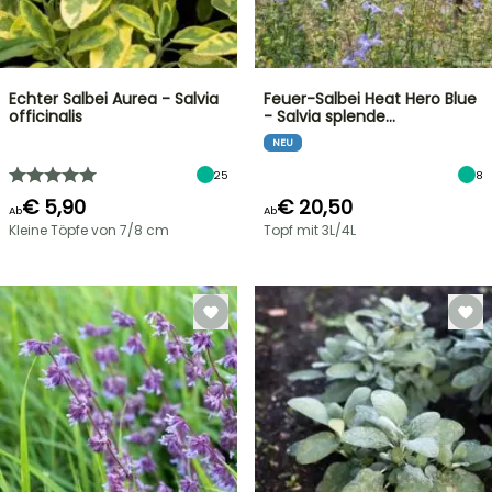
Echter Salbei Aurea - Salvia
Feuer-Salbei Heat Hero Blue
officinalis
- Salvia splende…
NEU
25
8
€ 5,90
€ 20,50
Ab
Ab
Kleine Töpfe von 7/8 cm
Topf mit 3L/4L