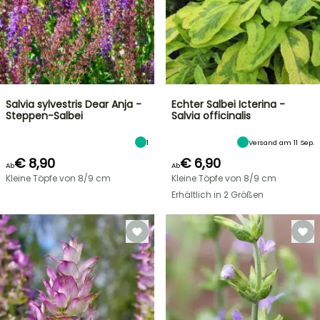
Salvia sylvestris Dear Anja -
Echter Salbei Icterina -
Steppen-Salbei
Salvia officinalis
1
Versand am 11 Sep.
€ 8,90
€ 6,90
Ab
Ab
Kleine Töpfe von 8/9 cm
Kleine Töpfe von 8/9 cm
Erhältlich in 2 Größen