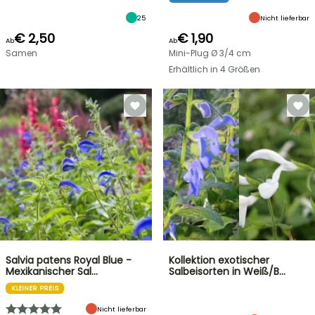
25
Nicht lieferbar
€ 2,50
€ 1,90
Ab
Ab
Samen
Mini-Plug Ø 3/4 cm
Erhältlich in 4 Größen
Salvia patens Royal Blue -
Kollektion exotischer
Mexikanischer Sal…
Salbeisorten in Weiß/B…
KLEINER PREIS
Nicht lieferbar