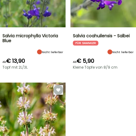
Salvia microphylla Victoria
Salvia coahuilensis - Salbei
Blue
FÜR SAMMLER
Nicht lieferbar
Nicht lieferbar
€ 13,90
€ 5,90
Ab
Ab
Topf mit 2L/3L
Kleine Töpfe von 8/9 cm