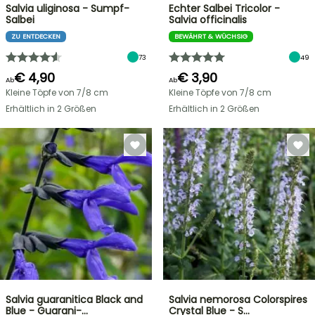
Salvia uliginosa - Sumpf-
Echter Salbei Tricolor -
Salbei
Salvia officinalis
ZU ENTDECKEN
BEWÄHRT & WÜCHSIG
73
49
€ 4,90
€ 3,90
Ab
Ab
Kleine Töpfe von 7/8 cm
Kleine Töpfe von 7/8 cm
Erhältlich in 2 Größen
Erhältlich in 2 Größen
Salvia guaranitica Black and
Salvia nemorosa Colorspires
Blue - Guarani-…
Crystal Blue - S…