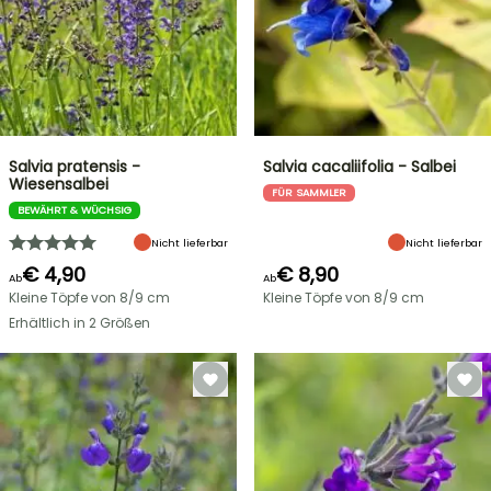
Salvia pratensis -
Salvia cacaliifolia - Salbei
Wiesensalbei
FÜR SAMMLER
BEWÄHRT & WÜCHSIG
Nicht lieferbar
Nicht lieferbar
€ 4,90
€ 8,90
Ab
Ab
Kleine Töpfe von 8/9 cm
Kleine Töpfe von 8/9 cm
Erhältlich in 2 Größen