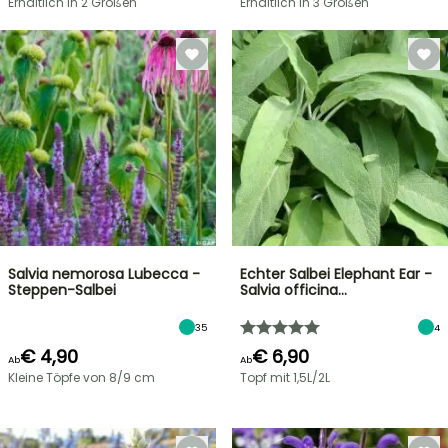
Erhältlich in 2 Größen
Erhältlich in 3 Größen
Salvia nemorosa Lubecca -
Echter Salbei Elephant Ear -
Steppen-Salbei
Salvia officina…
35
4
€ 4,90
€ 6,90
Ab
Ab
Kleine Töpfe von 8/9 cm
Topf mit 1,5L/2L