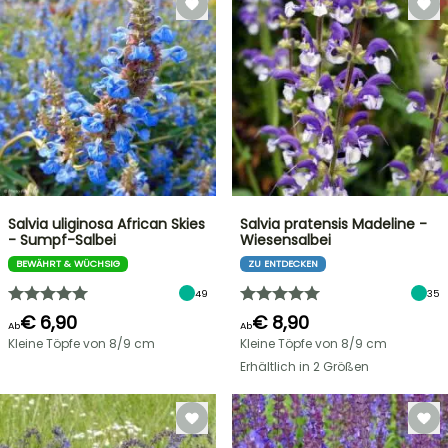
Salvia uliginosa African Skies
Salvia pratensis Madeline -
- Sumpf-Salbei
Wiesensalbei
BEWÄHRT & WÜCHSIG
ZU ENTDECKEN
49
35
€ 6,90
€ 8,90
Ab
Ab
Kleine Töpfe von 8/9 cm
Kleine Töpfe von 8/9 cm
Erhältlich in 2 Größen