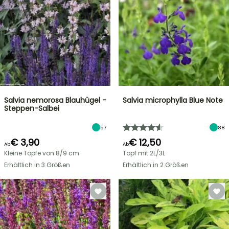
Salvia nemorosa Blauhügel -
Salvia microphylla Blue Note
Steppen-Salbei
57
88
€ 3,90
€ 12,50
Ab
Ab
Kleine Töpfe von 8/9 cm
Topf mit 2L/3L
Erhältlich in 3 Größen
Erhältlich in 2 Größen