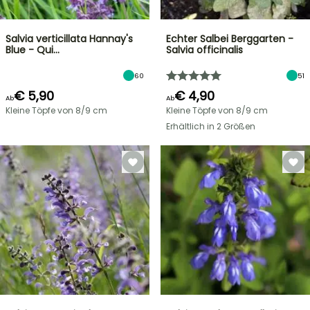
Salvia verticillata Hannay's
Echter Salbei Berggarten -
Blue - Qui…
Salvia officinalis
60
51
€ 5,90
€ 4,90
Ab
Ab
Kleine Töpfe von 8/9 cm
Kleine Töpfe von 8/9 cm
Erhältlich in 2 Größen