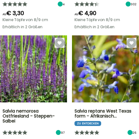
4
302
€ 3,30
€ 4,90
Ab
Ab
Kleine Töpfe von 8/9 cm
Kleine Töpfe von 8/9 cm
Erhältlich in 2 Größen
Erhältlich in 2 Größen
Salvia nemorosa
Salvia reptans West Texas
Ostfriesland - Steppen-
form - Afrikanisch…
Salbei
ZU ENTDECKEN
97
26