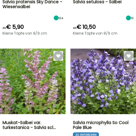
Salvia pratensis Sky Dance -
Salvia setulosa - Salbei
Wiesensalbei
124
13
€ 5,90
€ 10,50
Ab
Ab
Kleine Töpfe von 8/9 cm
Kleine Töpfe von 8/9 cm
Muskat-Salbei var.
Salvia microphylla So Cool
turkestanica - Salvia scl…
Pale Blue
ZU ENTDECKEN