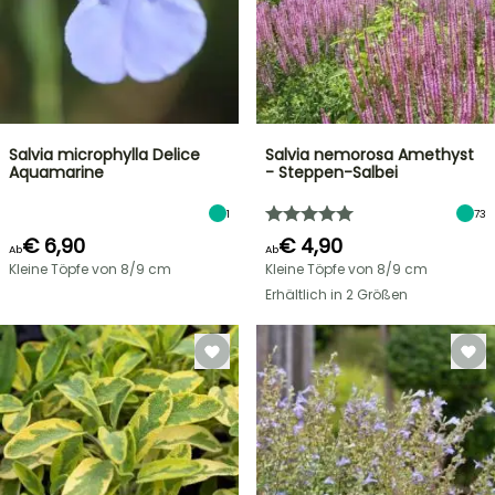
Salvia microphylla Delice
Salvia nemorosa Amethyst
Aquamarine
- Steppen-Salbei
1
73
€ 6,90
€ 4,90
Ab
Ab
Kleine Töpfe von 8/9 cm
Kleine Töpfe von 8/9 cm
Erhältlich in 2 Größen