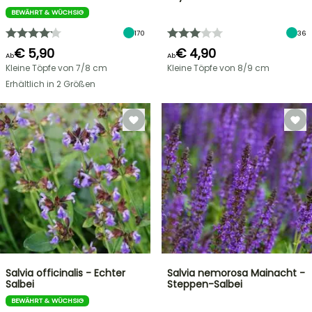
BEWÄHRT & WÜCHSIG
170
36
€ 5,90
€ 4,90
Ab
Ab
Kleine Töpfe von 7/8 cm
Kleine Töpfe von 8/9 cm
Erhältlich in 2 Größen
Salvia officinalis - Echter
Salvia nemorosa Mainacht -
Salbei
Steppen-Salbei
BEWÄHRT & WÜCHSIG