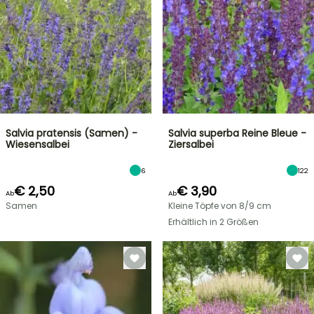
Salvia pratensis (Samen) -
Salvia superba Reine Bleue -
Wiesensalbei
Ziersalbei
6
122
€ 2,50
€ 3,90
Ab
Ab
Samen
Kleine Töpfe von 8/9 cm
Erhältlich in 2 Größen