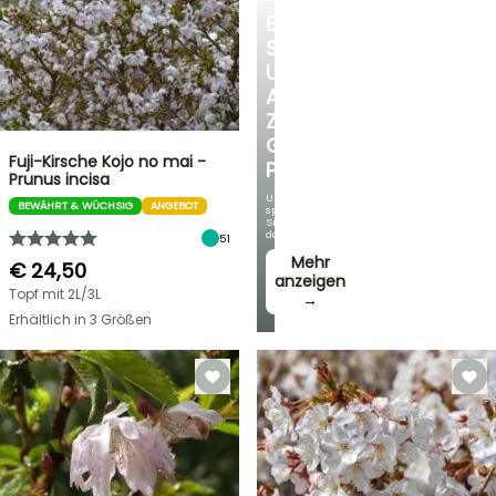
ENTDECKEN
SIE
UNSERE
AUSWAHL
ZU
GÜNSTIGEN
Fuji-Kirsche Kojo no mai -
PREISEN
Prunus incisa
Und
BEWÄHRT & WÜCHSIG
ANGEBOT
sparen
Sie
dabei!
51
Mehr
€ 24,50
anzeigen
Topf mit 2L/3L
→
Erhältlich in 3 Größen