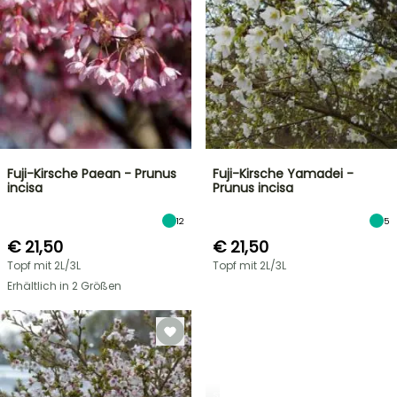
Fuji-Kirsche Paean - Prunus
Fuji-Kirsche Yamadei -
incisa
Prunus incisa
12
5
€ 21,50
€ 21,50
Topf mit 2L/3L
Topf mit 2L/3L
Erhältlich in 2 Größen
STRÄUCHER