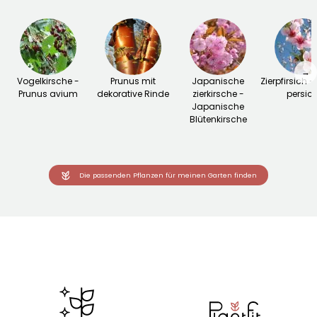
→
Vogelkirsche -
Prunus mit
Japanische
Zierpfirsich -
Prunus avium
dekorative Rinde
zierkirsche -
persic
Japanische
Blütenkirsche
Die passenden Pflanzen für meinen Garten finden