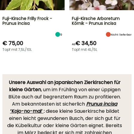
Fuji-Kirsche Frilly Frock -
Fuji-Kirsche Arboretum
Prunus incisa
Kórnik - Prunus incisa
9
Nicht lieferbar
€ 75,00
€ 34,50
Ab
Topf mit 7,5L/10L
Topf mit 4L/5L
Unsere Auswahl an japanischen Zierkirschen für
kleine Gärten
, um im Frühling von einer üppigen
Blüte auch auf begrenztem Raum zu profitieren.
Am bekanntesten ist sicherlich
Prunus incisa
‘Kojo-no-mai’
:
diese kleine Sauerkirsche bildet
einen leicht gewundenen Busch, der sich gut für
die Kübelkultur oder kleine Gärten eignet. Bereits
im März bedeckt er sich mit zahlreichen