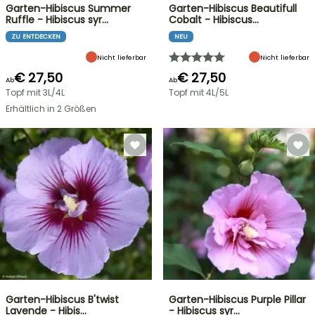
Garten-Hibiscus Summer
Garten-Hibiscus Beautifull
Ruffle - Hibiscus syr…
Cobalt - Hibiscus…
ZU ENTDECKEN
NEU
Nicht lieferbar
Nicht lieferbar
€ 27,50
€ 27,50
Ab
Ab
Topf mit 3L/4L
Topf mit 4L/5L
Erhältlich in 2 Größen
Garten-Hibiscus B'twist
Garten-Hibiscus Purple Pillar
Lavende - Hibis…
- Hibiscus syr…