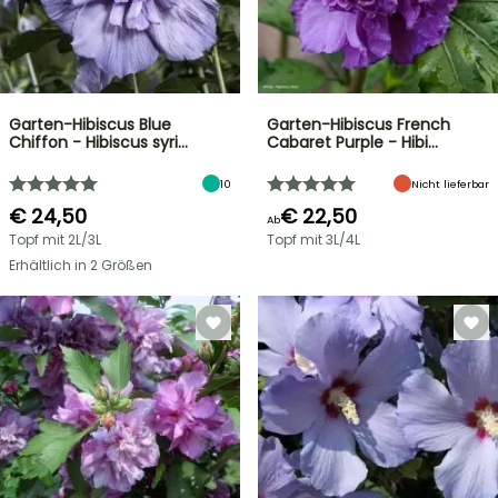
Garten-Hibiscus Blue
Garten-Hibiscus French
Chiffon - Hibiscus syri…
Cabaret Purple - Hibi…
10
Nicht lieferbar
€ 24,50
€ 22,50
Ab
Topf mit 2L/3L
Topf mit 3L/4L
Erhältlich in 2 Größen