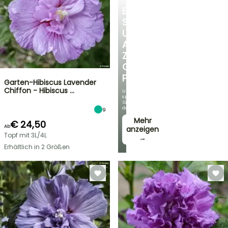
ENTDECKEN
SIE
UNSERE
AUSWAHL
ZU
GÜNSTIGEN
PREISEN
Garten-Hibiscus Lavender
Chiffon - Hibiscus …
Und
sparen
Sie
dabei!
9
Mehr
€ 24,50
Ab
anzeigen
Topf mit 3L/4L
→
Erhältlich in 2 Größen