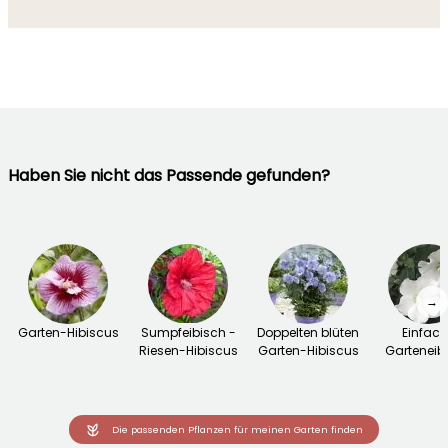
Haben Sie nicht das Passende gefunden?
→
Garten-Hibiscus
Sumpfeibisch -
Doppelten blüten
Einfach
Riesen-Hibiscus
Garten-Hibiscus
Garteneib
Die passenden Pflanzen für meinen Garten finden