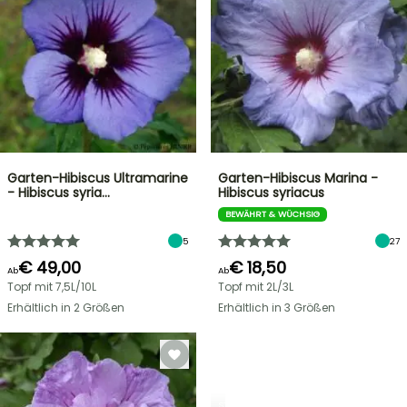
Garten-Hibiscus Ultramarine
Garten-Hibiscus Marina -
- Hibiscus syria…
Hibiscus syriacus
BEWÄHRT & WÜCHSIG
5
27
€ 49,00
€ 18,50
Ab
Ab
Topf mit 7,5L/10L
Topf mit 2L/3L
Erhältlich in 2 Größen
Erhältlich in 3 Größen
STRÄUCHER