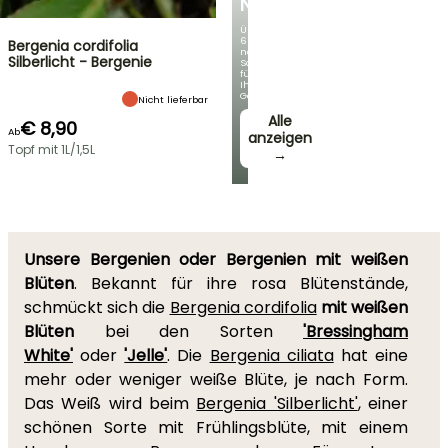
NEUHEITEN
Über
60
Bergenia cordifolia
neue
Silberlicht - Bergenie
Sorten
für
Ihren
Garten!
Nicht lieferbar
Alle
€ 8,90
Ab
anzeigen
Topf mit 1L/1,5L
→
Unsere Bergenien oder Bergenien mit weißen
Blüten
. Bekannt für ihre rosa Blütenstände,
schmückt sich die
Bergenia cordifolia
mit weißen
Blüten
bei den Sorten
'Bressingham
White'
oder
'Jelle'
. Die
Bergenia ciliata
hat eine
mehr oder weniger weiße Blüte, je nach Form.
Das Weiß wird beim
Bergenia 'Silberlicht'
, einer
schönen Sorte mit Frühlingsblüte, mit einem