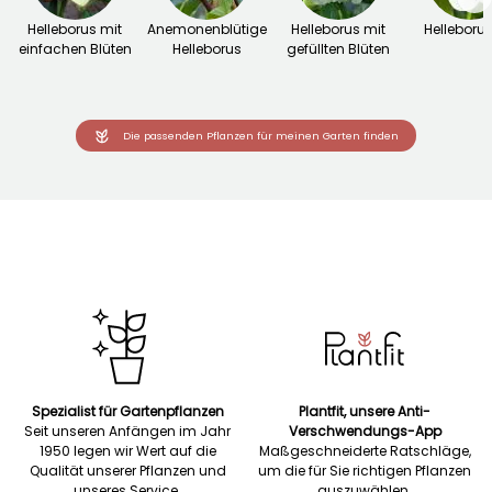
Helleborus mit
Anemonenblütige
Helleborus mit
Helleborus
einfachen Blüten
Helleborus
gefüllten Blüten
Die passenden Pflanzen für meinen Garten finden
Spezialist für Gartenpflanzen
Plantfit, unsere Anti-
Seit unseren Anfängen im Jahr
Verschwendungs-App
1950 legen wir Wert auf die
Maßgeschneiderte Ratschläge,
Qualität unserer Pflanzen und
um die für Sie richtigen Pflanzen
unseres Service.
auszuwählen.