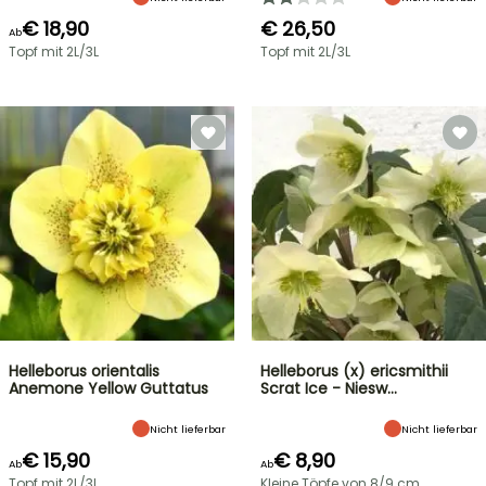
€ 18,90
€ 26,50
Ab
Topf mit 2L/3L
Topf mit 2L/3L
Helleborus orientalis
Helleborus (x) ericsmithii
Anemone Yellow Guttatus
Scrat Ice - Niesw…
Nicht lieferbar
Nicht lieferbar
€ 15,90
€ 8,90
Ab
Ab
Topf mit 2L/3L
Kleine Töpfe von 8/9 cm