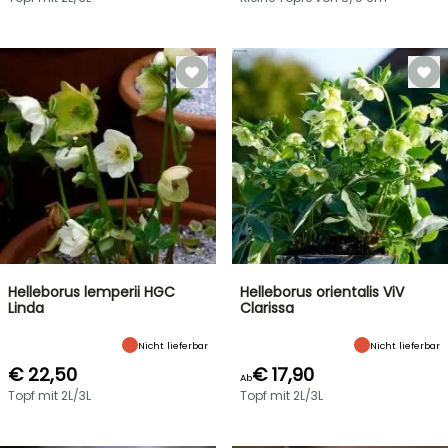
Helleborus lemperii HGC
Helleborus orientalis ViV
Linda
Clarissa
Nicht lieferbar
Nicht lieferbar
€ 22,50
€ 17,90
Ab
Topf mit 2L/3L
Topf mit 2L/3L