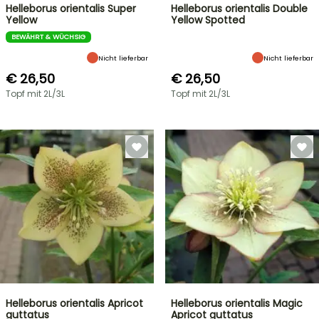
Helleborus orientalis Super
Helleborus orientalis Double
Yellow
Yellow Spotted
BEWÄHRT & WÜCHSIG
Nicht lieferbar
Nicht lieferbar
€ 26,50
€ 26,50
Topf mit 2L/3L
Topf mit 2L/3L
Helleborus orientalis Apricot
Helleborus orientalis Magic
guttatus
Apricot guttatus