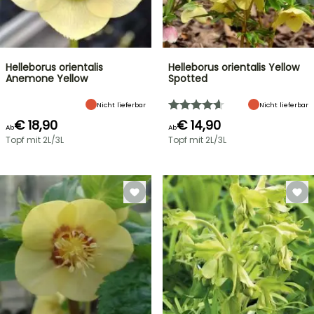
Helleborus orientalis
Helleborus orientalis Yellow
Anemone Yellow
Spotted
Nicht lieferbar
Nicht lieferbar
€ 18,90
€ 14,90
Ab
Ab
Topf mit 2L/3L
Topf mit 2L/3L