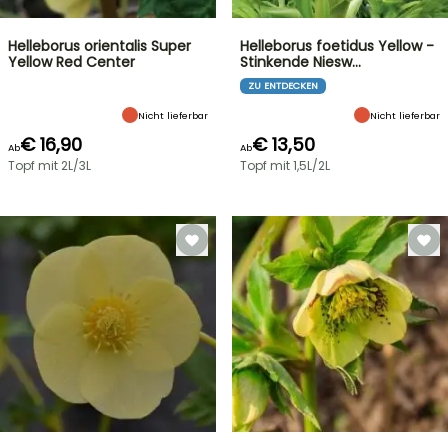
Helleborus orientalis Super
Helleborus foetidus Yellow -
Yellow Red Center
Stinkende Niesw…
ZU ENTDECKEN
Nicht lieferbar
Nicht lieferbar
€ 16,90
€ 13,50
Ab
Ab
Topf mit 2L/3L
Topf mit 1,5L/2L