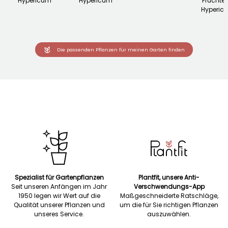
Hypericum
Hypericum
Früchten
Hyperic
Die passenden Pflanzen für meinen Garten finden
Spezialist für Gartenpflanzen
Plantfit, unsere Anti-
Seit unseren Anfängen im Jahr
Verschwendungs-App
1950 legen wir Wert auf die
Maßgeschneiderte Ratschläge,
Qualität unserer Pflanzen und
um die für Sie richtigen Pflanzen
unseres Service.
auszuwählen.