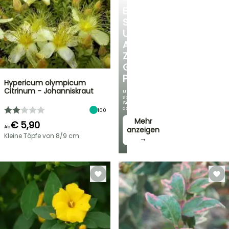
ENTDECKEN
SIE
UNSERE
AUSWAHL
ZU
GÜNSTIGEN
PREISEN
Hypericum olympicum
Citrinum - Johanniskraut
Und
sparen
Sie
dabei!
100
Mehr
€ 5,90
Ab
anzeigen
Kleine Töpfe von 8/9 cm
→