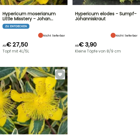
Hypericum moserianum
Hypericum elodes - Sumpf-
Little Misstery - Johan…
Johanniskraut
ZU ENTDECKEN
Nicht lieferbar
Nicht lieferbar
€ 27,50
€ 3,90
Ab
Ab
Topf mit 4L/5L
Kleine Töpfe von 8/9 cm