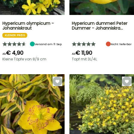
Hypericum olympicum -
Hypericum dummeri Peter
Johanniskraut
Dummer - Johanniskra…
KLEINER PREIS
Versand am 11 Sep.
Nicht lieferbar
€ 4,90
€ 11,90
Ab
Ab
Kleine Töpfe von 8/9 cm
Topf mit 3L/4L