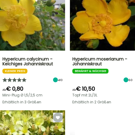
Hypericum calycinum -
Hypericum moserianum -
Kelchiges Johanniskraut
Johanniskraut
KLEINER PREIS
BEWÄHRT & WÜCHSIG
410
60
€ 0,80
€ 10,50
Ab
Ab
Mini-Plug Ø 1,5/2,5 cm
Topf mit 2L/3L
Erhältlich in 3 Größen
Erhältlich in 2 Größen
STRÄUCHER