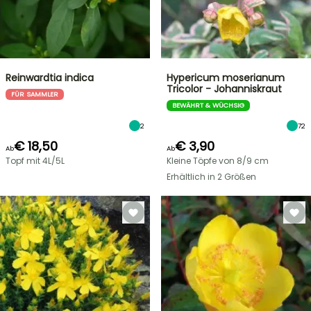
Reinwardtia indica
Hypericum moserianum
Tricolor - Johanniskraut
FÜR SAMMLER
BEWÄHRT & WÜCHSIG
2
72
€ 18,50
€ 3,90
Ab
Ab
Topf mit 4L/5L
Kleine Töpfe von 8/9 cm
Erhältlich in 2 Größen