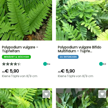
Polypodium vulgare -
Polypodium vulgare Bifido
Tüpfelfarn
Multifidum - Tüpfe…
BEWÄHRT & WÜCHSIG
ZU ENTDECKEN
84
63
€ 5,90
€ 5,90
Ab
Ab
Kleine Töpfe von 8/9 cm
Kleine Töpfe von 8/9 cm