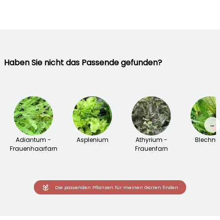
Haben Sie nicht das Passende gefunden?
→
Adiantum -
Asplenium
Athyrium -
Blechn
Frauenhaarfarn
Frauenfarn
Die passenden Pflanzen für meinen Garten finden