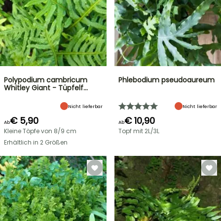
Polypodium cambricum
Phlebodium pseudoaureum
Whitley Giant - Tüpfelf…
Nicht lieferbar
Nicht lieferbar
€ 5,90
€ 10,90
Ab
Ab
Kleine Töpfe von 8/9 cm
Topf mit 2L/3L
Erhältlich in 2 Größen