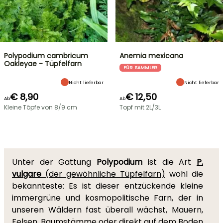
Polypodium cambricum
Anemia mexicana
Oakleyae - Tüpfelfarn
FÜR SAMMLER
Nicht lieferbar
Nicht lieferbar
€ 8,90
€ 12,50
Ab
Ab
Kleine Töpfe von 8/9 cm
Topf mit 2L/3L
Unter der Gattung
Polypodium
ist die Art
P.
vulgare
(der gewöhnliche Tüpfelfarn)
wohl die
bekannteste: Es ist dieser entzückende kleine
immergrüne und kosmopolitische Farn, der in
unseren Wäldern fast überall wächst, Mauern,
Felsen, Baumstämme oder direkt auf dem Boden