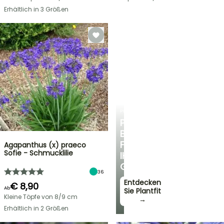
Erhältlich in 3 Größen
PLANTFIT
PERSÖNLICHE
BERATUNG
FÜR
Agapanthus (x) praeco
Sofie - Schmucklilie
IHREN
GARTEN
36
Entdecken
€ 8,90
Ab
Sie Plantfit
Kleine Töpfe von 8/9 cm
→
Erhältlich in 2 Größen