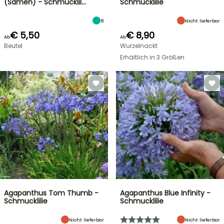
(Samen) - Schmucklil…
Schmucklilie
8
Nicht lieferbar
€ 5,50
€ 8,90
Ab
Ab
Beutel
Wurzelnackt
Erhältlich in 3 Größen
Agapanthus Tom Thumb -
Agapanthus Blue Infinity -
Schmucklilie
Schmucklilie
Nicht lieferbar
Nicht lieferbar