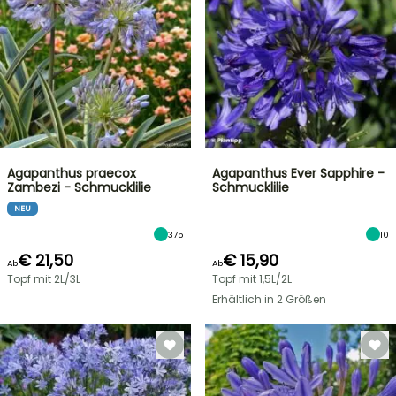
Agapanthus praecox
Agapanthus Ever Sapphire -
Zambezi - Schmucklilie
Schmucklilie
NEU
375
10
€ 21,50
€ 15,90
Ab
Ab
Topf mit 2L/3L
Topf mit 1,5L/2L
Erhältlich in 2 Größen