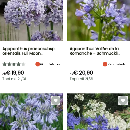
Agapanthus praecosubsp.
Agapanthus Vallée de la
orientalis Full Moon…
Romanche - Schmuckli…
Nicht lieferbar
Nicht lieferbar
€ 19,90
€ 20,90
Ab
Ab
Topf mit 2L/3L
Topf mit 2L/3L