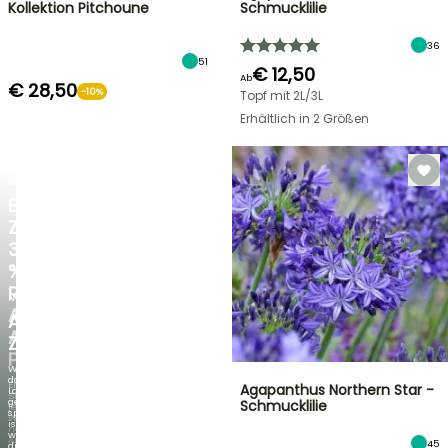
Kollektion Pitchoune
Schmucklilie
36
51
€ 12,50
Ab
€ 28,50
-10%
Topf mit 2L/3L
Erhältlich in 2 Größen
BLITZANGEBOT
BIS
ZU
30
%
RABATT
NEU
AUF
AGAPANTHUS
AUSGEWÄHLTE
ZAMBEZI
PFLANZEN!
Wenn
das
Entdecken
Agapanthus Northern Star -
Laub
Sie
genauso
Schmucklilie
jede
spektakulär
Woche
ist
neue
wie
Angebote
45
die