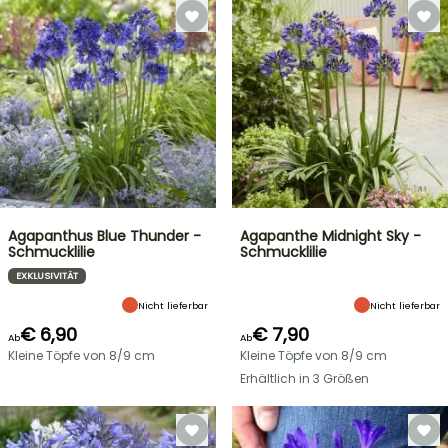
Agapanthus Blue Thunder -
Agapanthe Midnight Sky -
Schmucklilie
Schmucklilie
EXKLUSIVITÄT
Nicht lieferbar
Nicht lieferbar
€ 6,90
€ 7,90
Ab
Ab
Kleine Töpfe von 8/9 cm
Kleine Töpfe von 8/9 cm
Erhältlich in 3 Größen