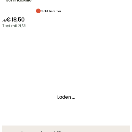
- Schmucklilie
Nicht lieferbar
€ 18,50
Ab
Topf mit 2L/3L
Laden ...