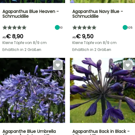
Agapanthus Blue Heaven -
Agapanthus Navy Blue -
Schmucklilie
Schmucklilie
10
105
€ 8,90
€ 9,50
Ab
Ab
Kleine Töpfe von 8/9 cm
Kleine Töpfe von 8/9 cm
Erhältlich in 2 Größen
Erhältlich in 2 Größen
Agapanthe Blue Umbrella
Agapanthus Back in Black -