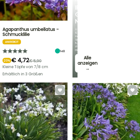
FRÜHLINGSZWIEBELN
IRIS
GERMANICA
NEUHEITEN
Agapanthus umbellatus -
Über
60
Schmucklilie
neue
Sorten
ANGEBOT
für
Ihren
Garten!
148
Alle
€ 4,72
€ 5,90
20%
anzeigen
Kleine Töpfe von 7/8 cm
→
Erhältlich in 3 Größen