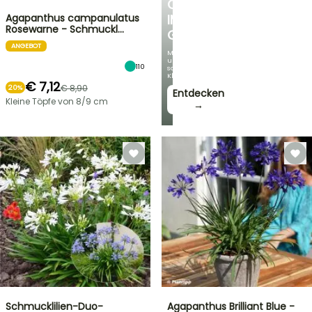
OASE
Agapanthus campanulatus
IM
Rosewarne - Schmuckl…
GARTEN
ANGEBOT
Mit
unseren
110
schönsten
Kletterpflanzen!
€ 7,12
€ 8,90
20%
Entdecken
Kleine Töpfe von 8/9 cm
→
Schmucklilien-Duo-
Agapanthus Brilliant Blue -