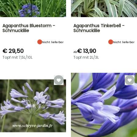
Agapanthus Bluestorm -
Agapanthus Tinkerbell -
Schmucklilie
Schmucklilie
Nicht lieferbar
Nicht lieferbar
€ 29,50
€ 13,90
Ab
Topf mit 7,5L/10L
Topf mit 2L/3L