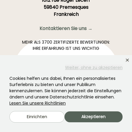
1012 rue Roger Lecerf
59840 Premesques
Frankreich
Kontaktieren Sie uns →
MEHR ALS 3700 ZERTIFIZIERTE BEWERTUNGEN:
IHRE ERFAHRUNG IST UNS WICHTIG
.
Weiter, ohne zu akzeptieren
4,4/5
Cookies helfen uns dabei, Ihnen ein personalisiertes
Surferlebnis zu bieten und unser Publikum
kennenzulernen. Sie können jederzeit die Einstellungen
ändern und unsere Datenschutzrichtlinie einsehen.
Alle Bewertungen →
Lesen Sie unsere Richtlinien
Der Lieblingsnewsletter für Ihren Garten →
Erhalten Sie unsere aktuellen Nachrichten und Ideen,
Einrichten
Akzeptieren
damit Ihr Garten das ganze Jahr über davon profitiert.