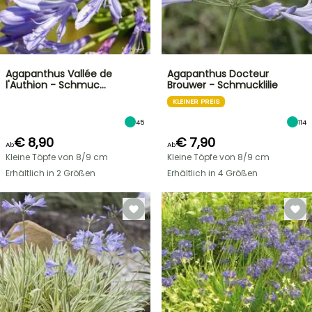
Agapanthus Vallée de
Agapanthus Docteur
l'Authion - Schmuc…
Brouwer - Schmucklilie
KLEINER PREIS
45
114
€ 8,90
€ 7,90
Ab
Ab
Kleine Töpfe von 8/9 cm
Kleine Töpfe von 8/9 cm
Erhältlich in 2 Größen
Erhältlich in 4 Größen