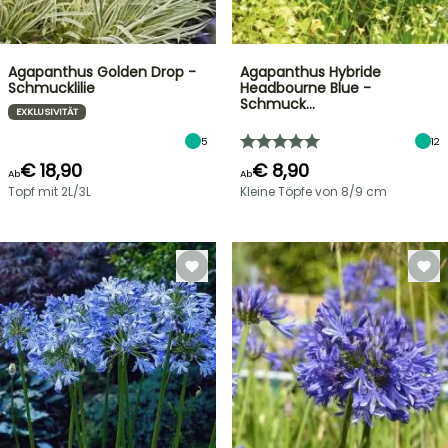
Agapanthus Golden Drop -
Agapanthus Hybride
Schmucklilie
Headbourne Blue -
Schmuck…
EXKLUSIVITÄT
5
12
€ 18,90
€ 8,90
Ab
Ab
Topf mit 2L/3L
Kleine Töpfe von 8/9 cm