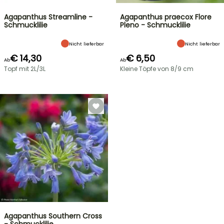
Agapanthus Streamline -
Agapanthus praecox Flore
Schmucklilie
Pleno - Schmucklilie
Nicht lieferbar
Nicht lieferbar
€ 14,30
€ 6,50
Ab
Ab
Topf mit 2L/3L
Kleine Töpfe von 8/9 cm
Agapanthus Southern Cross