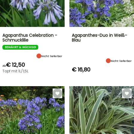
Agapanthus Celebration -
Agapanthes-Duo in Weiß-
Schmucklilie
Blau
BEWÄHRT & WÜCHSIG
Nicht lieferbar
Nicht lieferbar
€ 12,50
Ab
€ 16,80
Topf mit 1L/1,5L