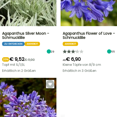
Agapanthus Silver Moon -
Agapanthus Flower of Love -
Schmucklilie
Schmucklilie
ZU ENTDECKEN
ANGEBOT
ANGEBOT
29
55
€ 9,52
€ 6,90
€ 11,90
20%
Ab
Topf mit 1L/1,5L
Kleine Töpfe von 8/9 cm
Erhältlich in 2 Größen
Erhältlich in 3 Größen