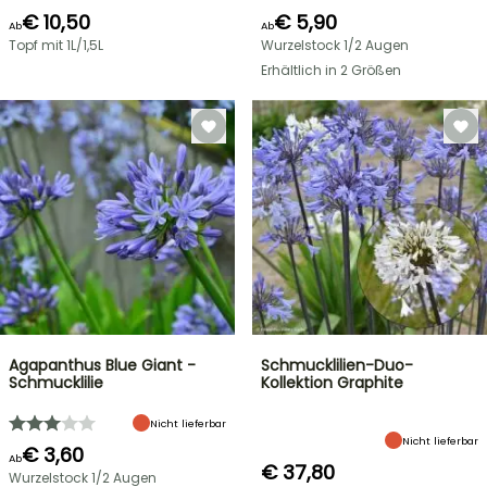
€ 10,50
€ 5,90
Ab
Ab
Topf mit 1L/1,5L
Wurzelstock 1/2 Augen
Erhältlich in 2 Größen
Agapanthus Blue Giant -
Schmucklilien-Duo-
Schmucklilie
Kollektion Graphite
Nicht lieferbar
Nicht lieferbar
€ 3,60
Ab
€ 37,80
Wurzelstock 1/2 Augen