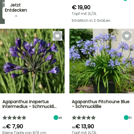
Blüten!
Jetzt
€ 19,90
zugreifen!
Entdecken
Topf mit 2L/3L
→
→
Erhältlich in 2 Größen
Agapanthus inapertus
Agapanthus Pitchoune Blue
Intermedius - Schmuckli…
- Schmucklilie
46
51
€ 7,90
€ 13,90
Ab
Ab
Kleine Töpfe von 8/9 cm
Topf mit 2L/3L