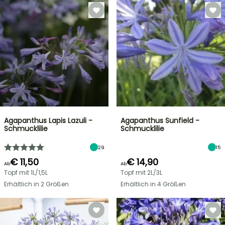
Agapanthus Lapis Lazuli -
Agapanthus Sunfield -
Schmucklilie
Schmucklilie
29
15
€ 11,50
€ 14,90
Ab
Ab
Topf mit 1L/1,5L
Topf mit 2L/3L
Erhältlich in 2 Größen
Erhältlich in 4 Größen