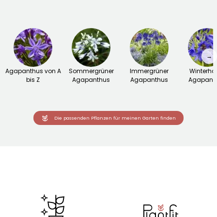
→
Agapanthus von A
Sommergrüner
Immergrüner
Winterhar
bis Z
Agapanthus
Agapanthus
Agapant
Die passenden Pflanzen für meinen Garten finden