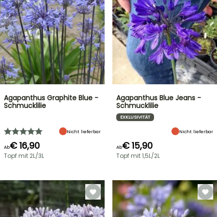
Agapanthus Graphite Blue -
Agapanthus Blue Jeans -
Schmucklilie
Schmucklilie
EXKLUSIVITÄT
Nicht lieferbar
Nicht lieferbar
€ 16,90
€ 15,90
Ab
Ab
Topf mit 2L/3L
Topf mit 1,5L/2L