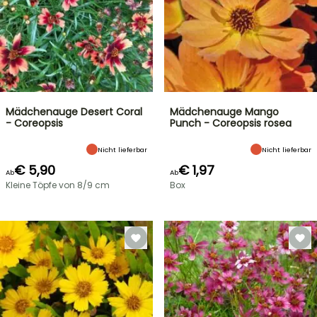
Mädchenauge Desert Coral
Mädchenauge Mango
- Coreopsis
Punch - Coreopsis rosea
Nicht lieferbar
Nicht lieferbar
€ 5,90
€ 1,97
Ab
Ab
Kleine Töpfe von 8/9 cm
Box