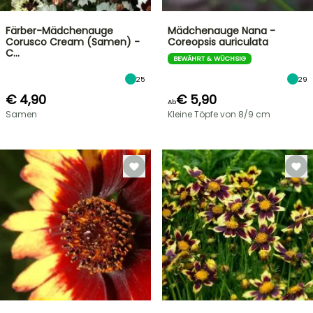
Färber-Mädchenauge
Mädchenauge Nana -
Corusco Cream (Samen) -
Coreopsis auriculata
C…
BEWÄHRT & WÜCHSIG
25
29
€ 4,90
€ 5,90
Ab
Samen
Kleine Töpfe von 8/9 cm