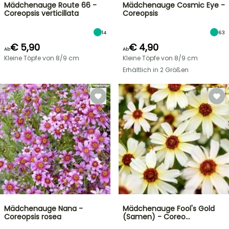
Mädchenauge Route 66 -
Mädchenauge Cosmic Eye -
Coreopsis verticillata
Coreopsis
14
63
€ 5,90
€ 4,90
Ab
Ab
Kleine Töpfe von 8/9 cm
Kleine Töpfe von 8/9 cm
Erhältlich in 2 Größen
Mädchenauge Nana -
Mädchenauge Fool's Gold
Coreopsis rosea
(Samen) - Coreo…