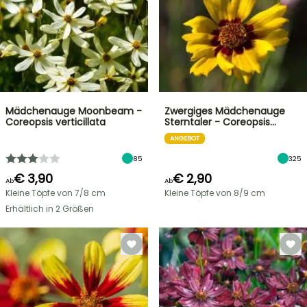
Mädchenauge Moonbeam -
Zwergiges Mädchenauge
Coreopsis verticillata
Sterntaler - Coreopsis…
ANGEBOT
85
325
€ 3,90
€ 2,90
Ab
Ab
Kleine Töpfe von 7/8 cm
Kleine Töpfe von 8/9 cm
Erhältlich in 2 Größen