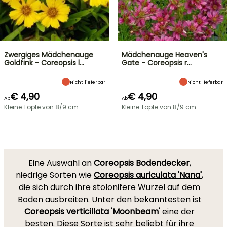
Zwergiges Mädchenauge
Mädchenauge Heaven's
Goldfink - Coreopsis l…
Gate - Coreopsis r…
Nicht lieferbar
Nicht lieferbar
€ 4,90
€ 4,90
Ab
Ab
Kleine Töpfe von 8/9 cm
Kleine Töpfe von 8/9 cm
Eine Auswahl an
Coreopsis Bodendecker
,
niedrige Sorten wie
Coreopsis auriculata 'Nana'
,
die sich durch ihre stolonifere Wurzel auf dem
Boden ausbreiten. Unter den bekanntesten ist
Coreopsis verticillata 'Moonbeam'
eine der
besten. Diese Sorte ist sehr beliebt für ihre