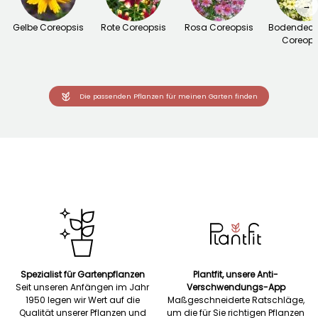
→
Gelbe Coreopsis
Rote Coreopsis
Rosa Coreopsis
Bodendeck
Coreops
Die passenden Pflanzen für meinen Garten finden
Spezialist für Gartenpflanzen
Plantfit, unsere Anti-
Seit unseren Anfängen im Jahr
Verschwendungs-App
1950 legen wir Wert auf die
Maßgeschneiderte Ratschläge,
Qualität unserer Pflanzen und
um die für Sie richtigen Pflanzen