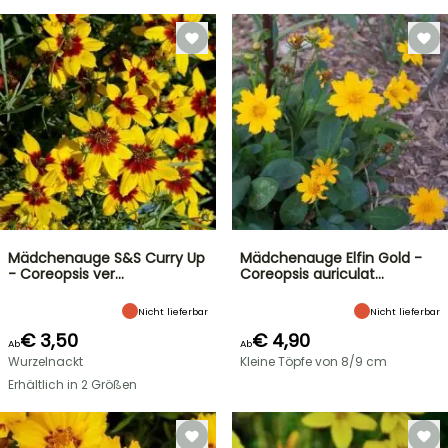
Mädchenauge S&S Curry Up
Mädchenauge Elfin Gold -
- Coreopsis ver…
Coreopsis auriculat…
Nicht lieferbar
Nicht lieferbar
€ 3,50
€ 4,90
Ab
Ab
Wurzelnackt
Kleine Töpfe von 8/9 cm
Erhältlich in 2 Größen