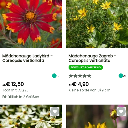
Mädchenauge Ladybird -
Mädchenauge Zagreb -
Coreopsis verticillata
Coreopsis verticillata
BEWÄHRT & WÜCHSIG
16
21
€ 12,50
€ 4,90
Ab
Ab
Topf mit 1,5L/2L
Kleine Töpfe von 8/9 cm
Erhältlich in 2 Größen