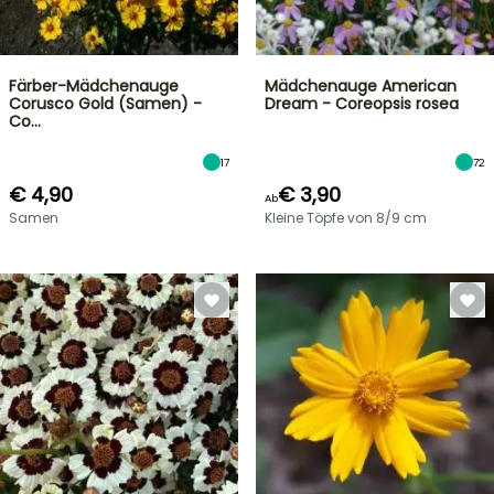
Färber-Mädchenauge
Mädchenauge American
Corusco Gold (Samen) -
Dream - Coreopsis rosea
Co…
17
72
€ 4,90
€ 3,90
Ab
Samen
Kleine Töpfe von 8/9 cm