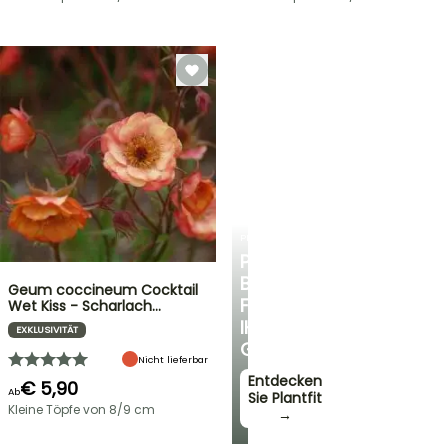
PLANTFIT
PERSÖNLICHE
BERATUNG
Geum coccineum Cocktail
FÜR
Wet Kiss - Scharlach…
IHREN
EXKLUSIVITÄT
GARTEN
Nicht lieferbar
Entdecken
€ 5,90
Ab
Sie Plantfit
Kleine Töpfe von 8/9 cm
→