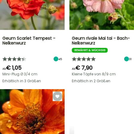
Geum Scarlet Tempest -
Geum rivale Mai tai - Bach-
Nelkenwurz
Nelkenwurz
BEWÄHRT & WÜCHSIG
45
31
€ 1,05
€ 7,90
Ab
Ab
Mini-Plug Ø 3/4 cm
Kleine Töpfe von 8/9 cm
Erhältlich in 3 Größen
Erhältlich in 2 Größen
FRÜHLINGSZWIEBELN