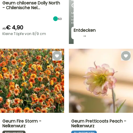
Geum chiloense Dolly North
GARTEN
- Chilenische Nel…
Mit
unseren
63
schönsten
Kletterpflanzen!
€ 4,90
Ab
Entdecken
Kleine Töpfe von 8/9 cm
→
Geum Fire Storm -
Geum Pretticoats Peach -
Nelkenwurz
Nelkenwurz
EXKLUSIVITÄT
ZU ENTDECKEN