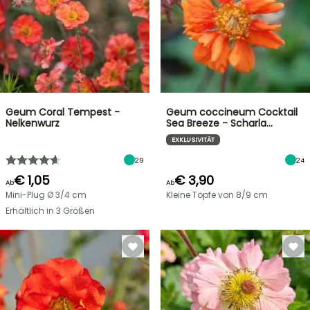
Geum Coral Tempest -
Geum coccineum Cocktail
Nelkenwurz
Sea Breeze - Scharla…
EXKLUSIVITÄT
29
24
€ 1,05
€ 3,90
Ab
Ab
Mini-Plug Ø 3/4 cm
Kleine Töpfe von 8/9 cm
Erhältlich in 3 Größen