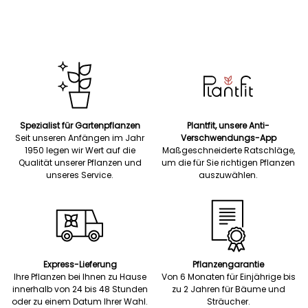
Spezialist für Gartenpflanzen
Plantfit, unsere Anti-
Seit unseren Anfängen im Jahr
Verschwendungs-App
1950 legen wir Wert auf die
Maßgeschneiderte Ratschläge,
Qualität unserer Pflanzen und
um die für Sie richtigen Pflanzen
unseres Service.
auszuwählen.
Express-Lieferung
Pflanzengarantie
Ihre Pflanzen bei Ihnen zu Hause
Von 6 Monaten für Einjährige bis
innerhalb von 24 bis 48 Stunden
zu 2 Jahren für Bäume und
oder zu einem Datum Ihrer Wahl.
Sträucher.