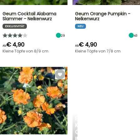
Geum Cocktail Alabama
Geum Orange Pumpkin -
Slammer - Nelkenwurz
Nelkenwurz
EXKLUSIVITÄT
NEU
29
43
€ 4,90
€ 4,90
Ab
Ab
Kleine Töpfe von 8/9 cm
Kleine Töpfe von 7/8 cm
EINE
KÜHLE
OASE
IM