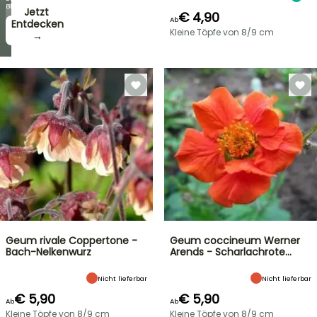
Blüten!
Jetzt
€ 4,90
Ab
zugreifen!
Entdecken
Kleine Töpfe von 8/9 cm
→
→
Geum rivale Coppertone -
Geum coccineum Werner
Bach-Nelkenwurz
Arends - Scharlachrote…
Nicht lieferbar
Nicht lieferbar
€ 5,90
€ 5,90
Ab
Ab
Kleine Töpfe von 8/9 cm
Kleine Töpfe von 8/9 cm