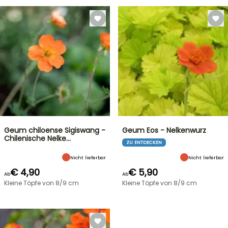
Geum chiloense Sigiswang -
Geum Eos - Nelkenwurz
Chilenische Nelke…
ZU ENTDECKEN
Nicht lieferbar
Nicht lieferbar
€ 4,90
€ 5,90
Ab
Ab
Kleine Töpfe von 8/9 cm
Kleine Töpfe von 8/9 cm