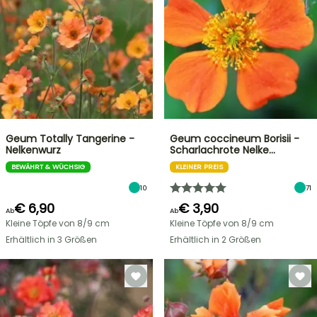
Geum Totally Tangerine -
Geum coccineum Borisii -
Nelkenwurz
Scharlachrote Nelke…
BEWÄHRT & WÜCHSIG
KLEINER PREIS
10
71
€ 6,90
€ 3,90
Ab
Ab
Kleine Töpfe von 8/9 cm
Kleine Töpfe von 8/9 cm
Erhältlich in 3 Größen
Erhältlich in 2 Größen