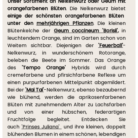
Unser Sortiment an Nelkenwurz oder Geum mit
orangefarbenen Blüten
. Die Nelkenwurz bietet
einige der schönsten orangefarbenen Blüten
unter den
mehrjährigen Pflanzen
. Die kleinen
Blütenkelche der
Geum coccineum 'Borisii'
,
in
leuchtendem Orange, sind im Garten schon von
Weitem sichtbar. Diejenigen der
'Feuerball'
-
Nelkenwurz, in wunderschönem Rotorange,
beleben die Beete im Sommer. Das Orange
des
'Tempo Orange'
Hybrids wird durch
cremefarbene und pfirsichfarbene Reflexe um
einen purpurfarbenen Mittelpunkt abgemildert.
Bei der
'Mai Tai'
-Nelkenwurz, ebenso bezaubernd
wie blühend, werden die aprikosenfarbenen
Blüten mit zunehmendem Alter zu Lachsfarben
und von einer hübschen, federartigen
Fruchtfolge begleitet. Entdecken Sie
auch
'Prinses Juliana'
und ihre kleinen, doppelt
blühenden Blumen in einem schönen, lebendigen