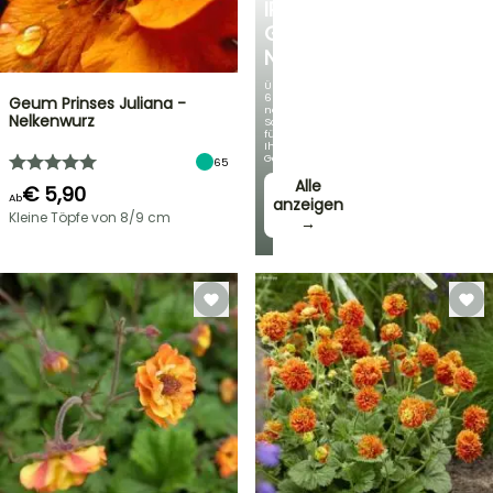
IRIS
GERMANICA
NEUHEITEN
Über
60
Geum Prinses Juliana -
neue
Nelkenwurz
Sorten
für
Ihren
Garten!
65
Alle
€ 5,90
Ab
anzeigen
Kleine Töpfe von 8/9 cm
→