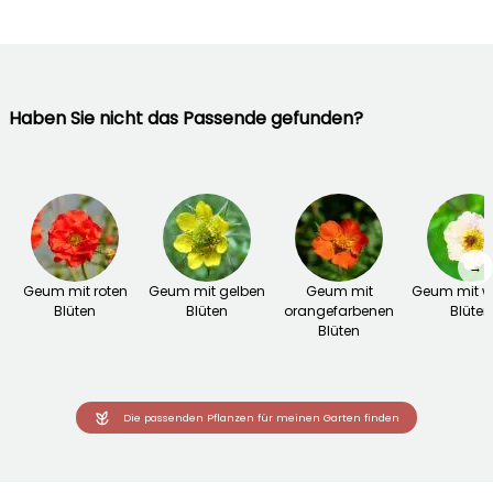
Haben Sie nicht das Passende gefunden?
→
Geum mit roten
Geum mit gelben
Geum mit
Geum mit w
Blüten
Blüten
orangefarbenen
Blüten
Blüten
Die passenden Pflanzen für meinen Garten finden