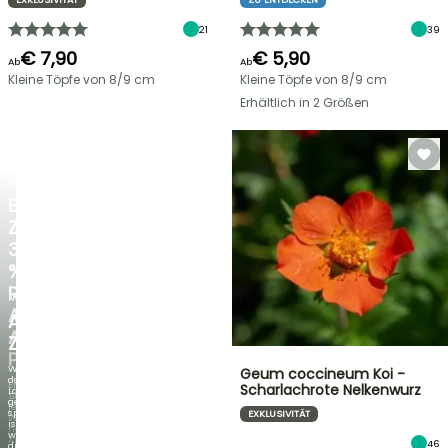
21
39
€ 7,90
€ 5,90
Ab
Ab
Kleine Töpfe von 8/9 cm
Kleine Töpfe von 8/9 cm
Erhältlich in 2 Größen
BLITZANGEBOT
BIS
ZU
30
%
RABATT
NEU
AUF
AGAPANTHUS
AUSGEWÄHLTE
ZAMBEZI
PFLANZEN!
Wenn
Geum coccineum Koi -
das
Entdecken
Scharlachrote Nelkenwurz
Laub
Sie
genauso
jede
spektakulär
EXKLUSIVITÄT
Woche
ist
neue
wie
Angebote
46
die