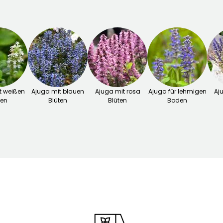
t weißen
Ajuga mit blauen
Ajuga mit rosa
Ajuga für lehmigen
Aj
ten
Blüten
Blüten
Boden