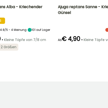
ans Alba - Kriechender
Ajuga reptans Sanne - Kr
Günsel
Breite bei Reife
Standort
Höhe bei Reife
Breite bei Reife
60 cm
Sonne,
15 cm
60 cm
S
Halbschatten,
Schatten
4.8/5 - 4 Meinung
101
auf Lager
0
€ 4,90
•
•
Kleine Töpfe von 7/8 cm
Kleine Töpfe 
Ab
Geeigneter
Blütezeit
in 2 Größen
Zeitraum für die
Geeigneter
Winterhärte
Mai für Juni
Pflanzung
Zeitraum für die
Bis zu -29°C
Pflanzung
Februar für April,
Februar für April,
September für
September für
November
November