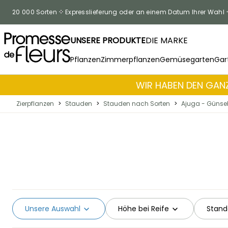
Skip to Content
20 000 Sorten
Expresslieferung oder an einem Datum Ihrer Wahl
UNSERE PRODUKTE
DIE MARKE
Pflanzen
Zimmerpflanzen
Gemüsegarten
Gar
WIR HABEN DEN GANZ
Zierpflanzen
>
Stauden
>
Stauden nach Sorten
>
Ajuga - Günse
Unsere Auswahl
Höhe bei Reife
Stand