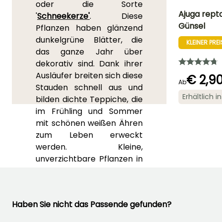
oder die Sorte
Ajuga rept
'
Schneekerze'
. Diese
Günsel
Pflanzen haben glänzend
Höhe bei Reife
dunkelgrüne Blätter, die
25 cm
KLEINER PREI
das ganze Jahr über
dekorativ sind. Dank ihrer
Ausläufer breiten sich diese
€ 2,9
Ab
Stauden schnell aus und
Erhältlich 
bilden dichte Teppiche, die
Blütezeit
im Frühling und Sommer
Mai für Juni
mit schönen weißen Ähren
zum Leben erweckt
werden. Kleine,
unverzichtbare Pflanzen in
frischen, feuchten und
sogar lehmigen Böden,
wachsen Kriechender
Haben Sie nicht das Passende gefunden?
Günsel sowohl im Schatten
von Wäldern als auch an