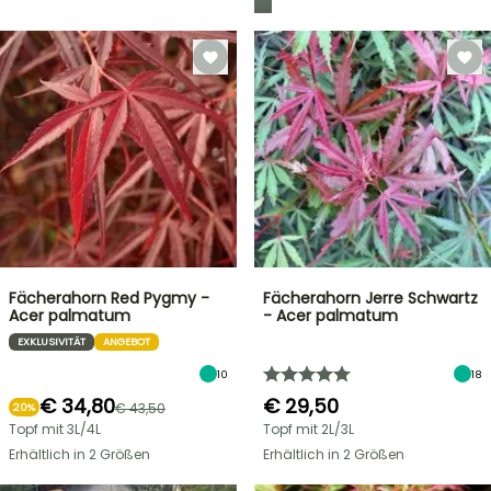
Fächerahorn Red Pygmy -
Fächerahorn Jerre Schwartz
Acer palmatum
- Acer palmatum
EXKLUSIVITÄT
ANGEBOT
10
18
€ 34,80
€ 29,50
€ 43,50
20%
Topf mit 3L/4L
Topf mit 2L/3L
Erhältlich in 2 Größen
Erhältlich in 2 Größen