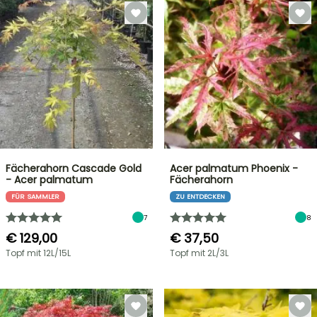
Fächerahorn Cascade Gold
Acer palmatum Phoenix -
- Acer palmatum
Fächerahorn
FÜR SAMMLER
ZU ENTDECKEN
7
8
€ 129,00
€ 37,50
Topf mit 12L/15L
Topf mit 2L/3L