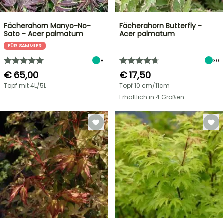
Fächerahorn Manyo-No-
Fächerahorn Butterfly -
Sato - Acer palmatum
Acer palmatum
FÜR SAMMLER
8
30
€ 65,00
€ 17,50
Topf mit 4L/5L
Topf 10 cm/11cm
Erhältlich in 4 Größen