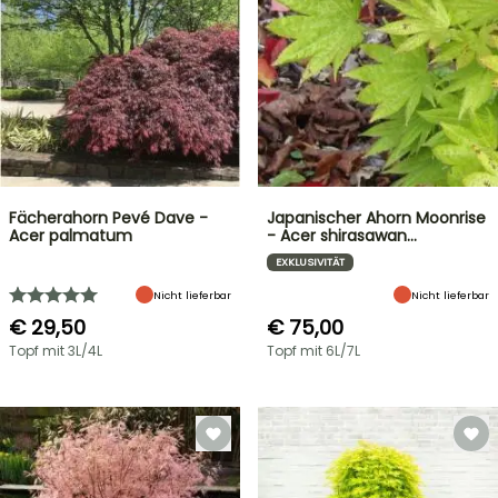
Fächerahorn Pevé Dave -
Japanischer Ahorn Moonrise
Acer palmatum
- Acer shirasawan…
EXKLUSIVITÄT
Nicht lieferbar
Nicht lieferbar
€ 29,50
€ 75,00
Topf mit 3L/4L
Topf mit 6L/7L