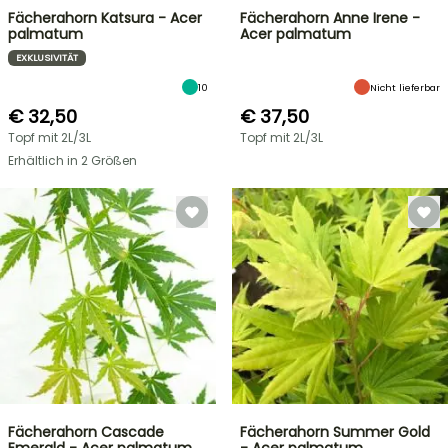
Fächerahorn Katsura - Acer
Fächerahorn Anne Irene -
palmatum
Acer palmatum
EXKLUSIVITÄT
10
Nicht lieferbar
€ 32,50
€ 37,50
Topf mit 2L/3L
Topf mit 2L/3L
Erhältlich in 2 Größen
Fächerahorn Cascade
Fächerahorn Summer Gold