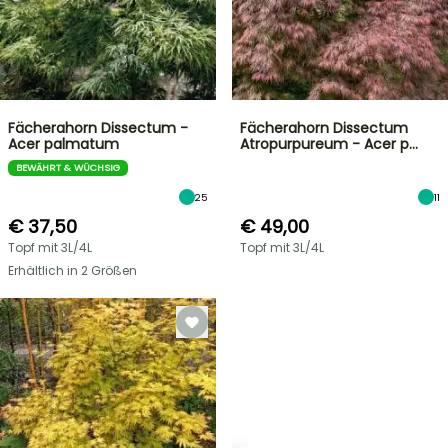
Fächerahorn Dissectum -
Fächerahorn Dissectum
Acer palmatum
Atropurpureum - Acer p…
BEWÄHRT & WÜCHSIG
25
11
€ 37,50
€ 49,00
Topf mit 3L/4L
Topf mit 3L/4L
Erhältlich in 2 Größen