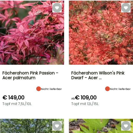
Fächerahorn Pink Passion -
Fächerahorn Wilson's Pink
Acer palmatum
Dwarf - Acer …
Nicht lieferbar
Nicht lieferbar
€ 149,00
€ 109,00
Ab
Topf mit 7,5L/10L
Topf mit 12L/15L