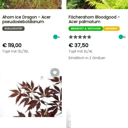
Ahorn Ice Dragon - Acer
Fächerahorn Bloodgood -
pseudosieboldianum
Acer palmatum
EXKLUSIVITÄT
BEWÄHRT & WÜCHSIG
ANGEBOT
4
12
€ 119,00
€ 37,50
Topf mit 12L/15L
Topf mit 3L/4L
Erhältlich in 2 Größen
EINE
KÜHLE
OASE