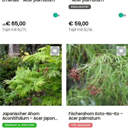
Emerald - Acer palmatum
- Acer palmatum
EXKLUSIVITÄT
4
14
€ 65,00
€ 59,00
Ab
Topf mit 6L/7L
Topf mit 3L/4L
Japanischer Ahorn
Fächerahorn Koto-No-Ito -
Aconitifolium - Acer japon…
Acer palmatum
BEWÄHRT & WÜCHSIG
FÜR SAMMLER