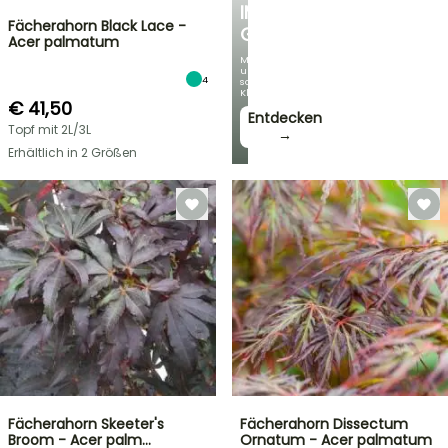
IM
Fächerahorn Black Lace -
GARTEN
Acer palmatum
Mit
unseren
4
schönsten
Kletterpflanzen!
€ 41,50
Entdecken
Topf mit 2L/3L
→
Erhältlich in 2 Größen
Fächerahorn Skeeter's
Fächerahorn Dissectum
Broom - Acer palm…
Ornatum - Acer palmatum