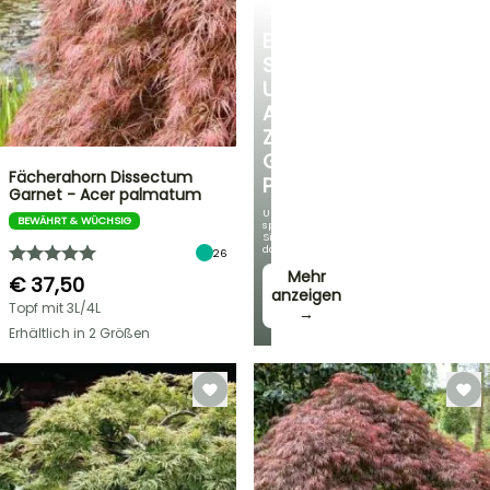
STRÄUCHER
ENTDECKEN
SIE
UNSERE
AUSWAHL
ZU
GÜNSTIGEN
Fächerahorn Dissectum
PREISEN
Garnet - Acer palmatum
Und
BEWÄHRT & WÜCHSIG
sparen
Sie
dabei!
26
Mehr
€ 37,50
anzeigen
Topf mit 3L/4L
→
Erhältlich in 2 Größen