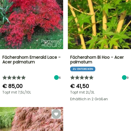
Fächerahorn Emerald Lace -
Fächerahorn Bi Hoo - Acer
Acer palmatum
palmatum
ZU ENTDECKEN
6
9
€ 85,00
€ 41,50
Topf mit 7,5L/10L
Topf mit 2L/3L
Erhältlich in 2 Größen