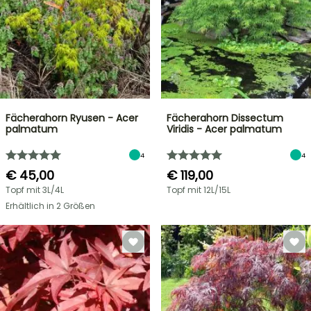
Fächerahorn Ryusen - Acer
Fächerahorn Dissectum
palmatum
Viridis - Acer palmatum
4
4
€ 45,00
€ 119,00
Topf mit 3L/4L
Topf mit 12L/15L
Erhältlich in 2 Größen