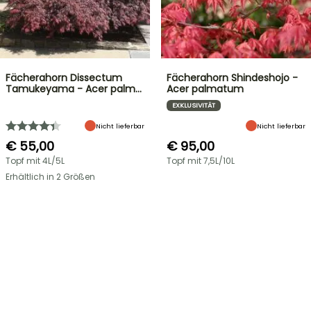
Fächerahorn Dissectum
Fächerahorn Shindeshojo -
Tamukeyama - Acer palm…
Acer palmatum
EXKLUSIVITÄT
Nicht lieferbar
Nicht lieferbar
€ 55,00
€ 95,00
Topf mit 4L/5L
Topf mit 7,5L/10L
Erhältlich in 2 Größen