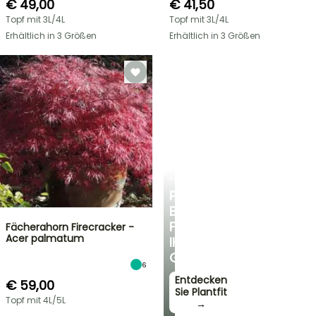
€ 49,00
€ 41,50
Topf mit 3L/4L
Topf mit 3L/4L
Erhältlich in 3 Größen
Erhältlich in 3 Größen
PLANTFIT
PERSÖNLICHE
BERATUNG
FÜR
Fächerahorn Firecracker -
Acer palmatum
IHREN
GARTEN
6
Entdecken
€ 59,00
Sie Plantfit
Topf mit 4L/5L
→