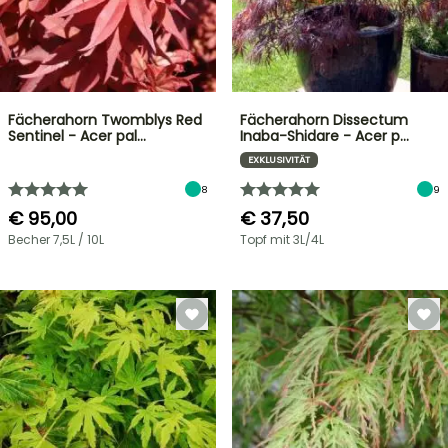
Fächerahorn Twomblys Red
Fächerahorn Dissectum
Sentinel - Acer pal…
Inaba-Shidare - Acer p…
EXKLUSIVITÄT
8
9
€ 95,00
€ 37,50
Becher 7,5L / 10L
Topf mit 3L/4L