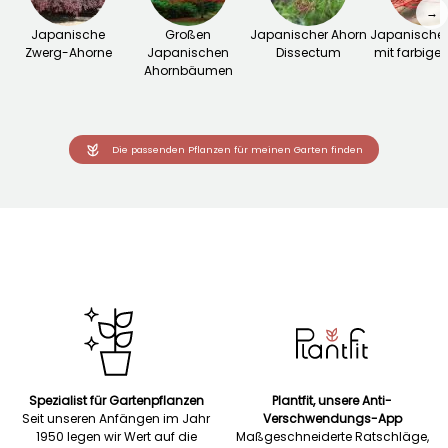
→
Japanische
Großen
Japanischer Ahorn
Japanischer
Zwerg-Ahorne
Japanischen
Dissectum
mit farbiger
Ahornbäumen
Die passenden Pflanzen für meinen Garten finden
Spezialist für Gartenpflanzen
Plantfit, unsere Anti-
Seit unseren Anfängen im Jahr
Verschwendungs-App
1950 legen wir Wert auf die
Maßgeschneiderte Ratschläge,