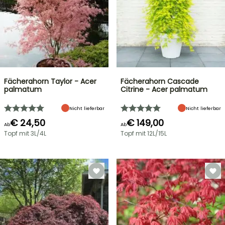
Fächerahorn Taylor - Acer
Fächerahorn Cascade
palmatum
Citrine - Acer palmatum
Nicht lieferbar
Nicht lieferbar
€ 24,50
€ 149,00
Ab
Ab
Topf mit 3L/4L
Topf mit 12L/15L