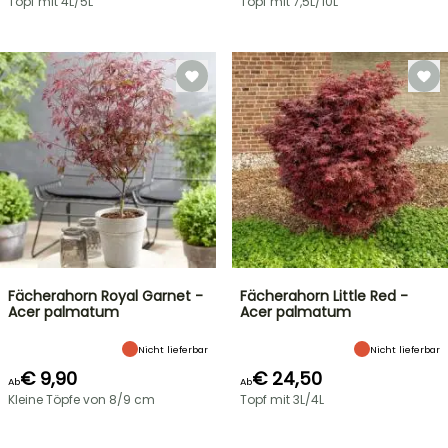
Topf mit 4L/5L
Topf mit 7,5L/10L
Fächerahorn Royal Garnet -
Fächerahorn Little Red -
Acer palmatum
Acer palmatum
Nicht lieferbar
Nicht lieferbar
€ 9,90
€ 24,50
Ab
Ab
Kleine Töpfe von 8/9 cm
Topf mit 3L/4L