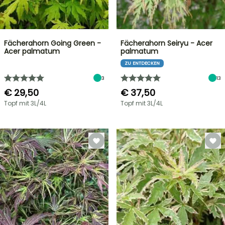
Fächerahorn Going Green -
Fächerahorn Seiryu - Acer
Acer palmatum
palmatum
ZU ENTDECKEN
3
13
€ 29,50
€ 37,50
Topf mit 3L/4L
Topf mit 3L/4L