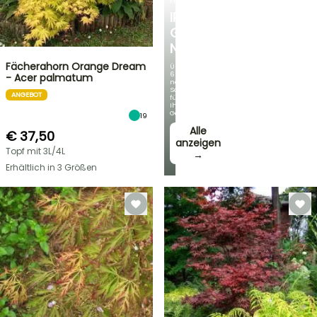
FRÜHLINGSZWIEBELN
IRIS
GERMANICA
NEUHEITEN
Fächerahorn Orange Dream
Über
60
- Acer palmatum
neue
Sorten
ANGEBOT
für
Ihren
Garten!
19
Alle
€ 37,50
anzeigen
Topf mit 3L/4L
→
Erhältlich in 3 Größen