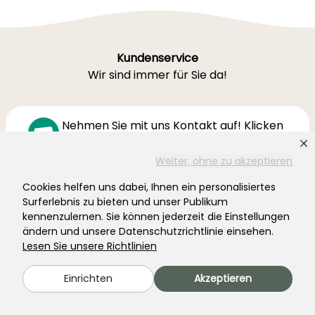
Kundenservice
Wir sind immer für Sie da!
Nehmen Sie mit uns Kontakt auf! Klicken
Sie hier
Weiter, ohne zu akzeptieren
Cookies helfen uns dabei, Ihnen ein personalisiertes
Montag-Freitag 8:30-19:00
Surferlebnis zu bieten und unser Publikum
Samstag 9-16h
kennenzulernen. Sie können jederzeit die Einstellungen
ändern und unsere Datenschutzrichtlinie einsehen.
Ferme de la Cœuillerie
Lesen Sie unsere Richtlinien
1012 rue Roger Lecerf
59840 Premesques
Einrichten
Akzeptieren
Frankreich