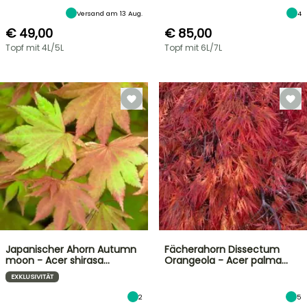
Versand am 13 Aug.
4
€ 49,00
€ 85,00
Topf mit 4L/5L
Topf mit 6L/7L
Japanischer Ahorn Autumn
Fächerahorn Dissectum
moon - Acer shirasa…
Orangeola - Acer palma…
EXKLUSIVITÄT
2
5