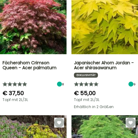
Fächerahorn Crimson
Japanischer Ahorn Jordan -
Queen - Acer palmatum
Acer shirasawanum
EXKLUSIVITÄT
8
9
€ 37,50
€ 55,00
Topf mit 2L/3L
Topf mit 2L/3L
Erhältlich in 2 Größen