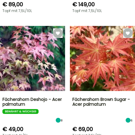
€ 89,00
€ 149,00
Topf mit 7,5L/10L
Topf mit 7,5L/10L
Fächerahorn Deshojo - Acer
Fächerahorn Brown Sugar -
palmatum
Acer palmatum
BEWÄHRT & WÜCHSIG
8
6
€ 49,00
€ 69,00