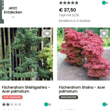
wie
Angebote
13
die
Blüten!
Jetzt
€ 37,50
zugreifen!
Entdecken
Topf mit 2L/3L
→
→
Erhältlich in 3 Größen
Fächerahorn Shishigashira -
Fächerahorn Shaina - Acer
Acer palmatum
palmatum
FÜR SAMMLER
EXKLUSIVITÄT
23
6