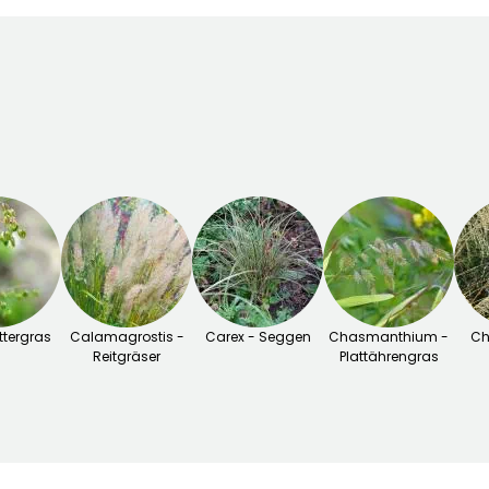
ittergras
Calamagrostis -
Carex - Seggen
Chasmanthium -
Ch
Reitgräser
Plattährengras