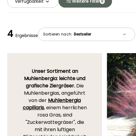
Verfügbarkeit
Weitere Filter
8
4
Sortieren nach:
Ergebnisse
Unser Sortiment an
Muhlenbergia: leichte und
grafische Ziergräser.
Die
Muhlenbergias, angeführt
von der
Muhlenbergia
capillaris
, einem herrlichen
rosa Gras, sind
"Zuckerwattegräser", die
mit ihren luftigen