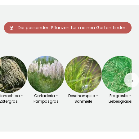
Die passenden Pflanzen für meinen Garten finden
→
ionochloa -
Cortaderia -
Deschampsia -
Eragrostis -
Zittergras
Pampasgras
Schmiele
Liebesgräser