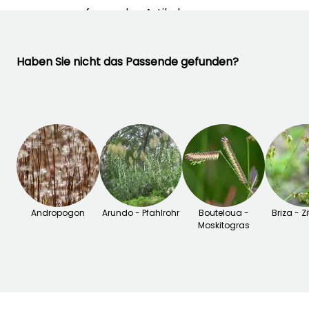
umfassenden Artikel
"Muhlenbergia: pflanzen,
kultivieren und pflegen".
Haben Sie nicht das Passende gefunden?
SIE LIEBEN SIE!
Lesen Sie hier die 10
Meinungen
Andropogon
Arundo - Pfahlrohr
Bouteloua -
Briza - Z
Moskitogras