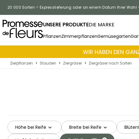
Skip to Content
20 000 Sorten
Expresslieferung oder an einem Datum Ihrer Wahl
UNSERE PRODUKTE
DIE MARKE
Pflanzen
Zimmerpflanzen
Gemüsegarten
Gar
WIR HABEN DEN GANZ
Zierpflanzen
>
Stauden
>
Ziergräser
>
Ziergräser nach Sorten
Höhe bei Reife
Breite bei Reife
Blüten