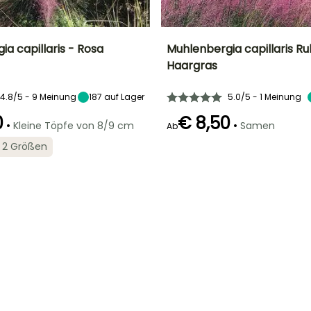
a capillaris - Rosa
Muhlenbergia capillaris Ru
Haargras
Breite bei Reife
Standort
Höhe bei Reife
Blütezeit
60 cm
Sonne
75 cm
Juni für August
4.8/5 - 9 Meinung
187
auf Lager
5.0/5 - 1 Meinung
0
€ 8,50
•
•
Kleine Töpfe von 8/9 cm
Samen
Ab
in 2 Größen
Geeigneter
Winterhärte
Keimzeit
Art der Aussaat
Zeitraum für die
Bis zu -18°C
r
60 Tagen
Aussaat ohne
Pflanzung
Schutz,
März für Juni
Aussaat unter
Glas