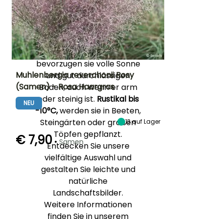
Horste erreichen je nach
Sorte zwischen 60 cm und
1,20 m Höhe.
Einfach zu pflegen und sehr
trockenheitsresistent
,
bevorzugen sie volle Sonne
Muhlenbergia reverchonii Rosy
und gut durchlässigen
(Samen) - Rosa Haargras
Boden, auch wenn er arm
Höhe bei Reife
Standort
Blütezeit
oder steinig ist.
Rustikal bis
70 cm
Sonne
NEU
August für
-10°C,
werden sie in Beeten,
Oktober
Steingärten oder großen
13
auf Lager
Töpfen gepflanzt.
€ 7,90
•
Samen
Entdecken Sie unsere
Keimzeit
vielfältige Auswahl und
Art der Aussaat
60 Tagen
Aussaat ohne
gestalten Sie leichte und
Schutz,
Aussaat unter
natürliche
Glas
Landschaftsbilder.
Weitere Informationen
finden Sie in unserem