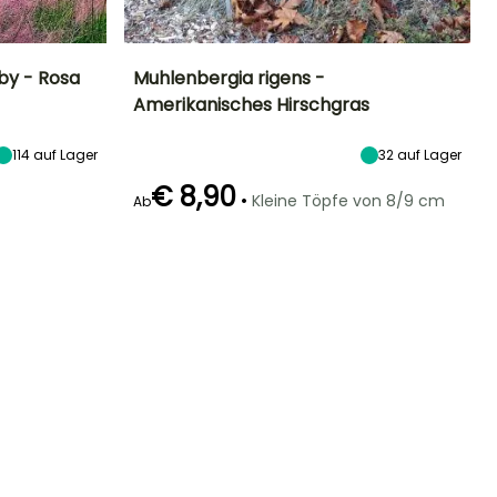
by - Rosa
Muhlenbergia rigens -
Amerikanisches Hirschgras
Standort
Höhe bei Reife
Breite bei Reife
Standort
Sonne
1.50 m
70 cm
Sonne
114
auf Lager
32
auf Lager
€ 8,90
•
Kleine Töpfe von 8/9 cm
Ab
Geeigneter
Winterhärte
Blütezeit
Zeitraum für die
Bis zu -9,5°C
September für
Pflanzung
November
März für Juni