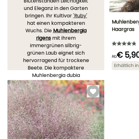
Blütenständen Leichtigkeit
und Eleganz in den Garten
bringen. Ihr Kultivar
'Ruby'
Muhlenbergi
hat einen kompakteren
Haargras
Wuchs. Die
Muhlenbergia
Höhe bei Reife
rigens
mit ihrem
1 m
immergrünen silbrig-
grünen Laub eignet sich
€ 5,9
Ab
hervorragend für trockene
Erhältlich 
Beete. Die kompaktere
Blütezeit
September fü
Muhlenbergia dubia
November
verträgt auch sehr gut
arme und trockene Böden.
Diese
ausdauernden
Gräser, die aus
Nordamerika und Mexiko
stammen, gehören zur
Familie der Süßgräser. Ihre
biegsamen und anmutigen