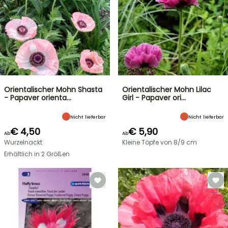
Orientalischer Mohn Shasta
Orientalischer Mohn Lilac
- Papaver orienta…
Girl - Papaver ori…
Nicht lieferbar
Nicht lieferbar
€ 4,50
€ 5,90
Ab
Ab
Wurzelnackt
Kleine Töpfe von 8/9 cm
Erhältlich in 2 Größen