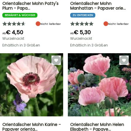
Orientalischer Mohn Patty's
Orientalischer Mohn
Plum - Papa…
Manhattan - Papaver orie…
BEWÄHRT & WÜCHSIG
ZU ENTDECKEN
Nicht lieferbar
Nicht lieferbar
€ 4,50
€ 5,30
Ab
Ab
Wurzelnackt
Wurzelnackt
Erhältlich in 3 Größen
Erhältlich in 3 Größen
Orientalischer Mohn Karine -
Orientalischer Mohn Helen
Papaver orienta…
Elisabeth - Papave…