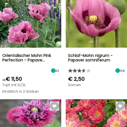
Orientalischer Mohn Pink
Schlaf-Mohn nigrum -
Perfection - Papave…
Papaver somniferum
23
108
€ 11,50
€ 2,50
Ab
Topf mit 2L/3L
Samen
Erhältlich in 2 Größen