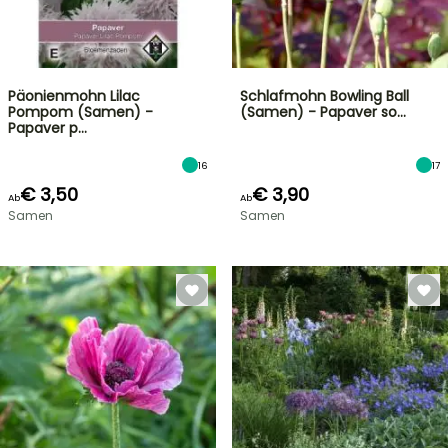
Päonienmohn Lilac
Schlafmohn Bowling Ball
Pompom (Samen) -
(Samen) - Papaver so…
Papaver p…
16
17
€ 3,50
€ 3,90
Ab
Ab
Samen
Samen