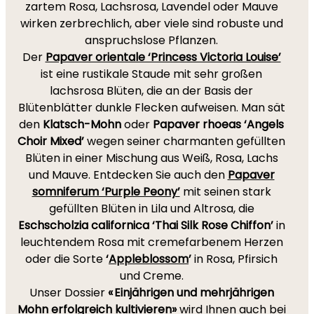
zartem Rosa, Lachsrosa, Lavendel oder Mauve
wirken zerbrechlich, aber viele sind robuste und
anspruchslose Pflanzen.
Der
Papaver orientale ‘Princess Victoria Louise’
ist eine rustikale Staude mit sehr großen
lachsrosa Blüten, die an der Basis der
Blütenblätter dunkle Flecken aufweisen. Man sät
den
Klatsch-Mohn
oder
Papaver rhoeas ‘Angels
Choir Mixed’
wegen seiner charmanten gefüllten
Blüten in einer Mischung aus Weiß, Rosa, Lachs
und Mauve. Entdecken Sie auch den
Papaver
somniferum ‘Purple Peony’
mit seinen stark
gefüllten Blüten in Lila und Altrosa, die
Eschscholzia californica ‘Thai Silk Rose Chiffon’
in
leuchtendem Rosa mit cremefarbenem Herzen
oder die Sorte
‘
Appleblossom
’
in Rosa, Pfirsich
und Creme.
Unser Dossier
« Einjährigen und mehrjährigen
Mohn erfolgreich kultivieren»
wird Ihnen auch bei