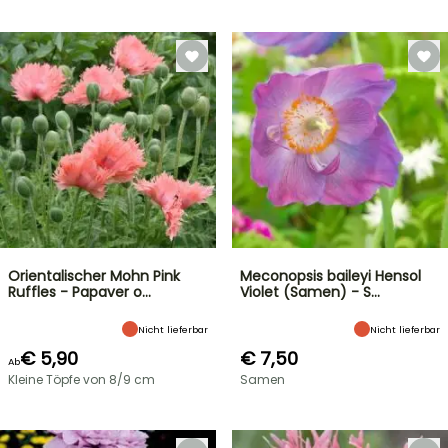
Orientalischer Mohn Pink
Meconopsis baileyi Hensol
Ruffles - Papaver o…
Violet (Samen) - S…
Nicht lieferbar
Nicht lieferbar
€ 5,90
€ 7,50
Ab
Kleine Töpfe von 8/9 cm
Samen