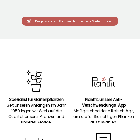
Die passenden Pflanzen für meinen Garten finden
Spezialist für Gartenpflanzen
Plantfit, unsere Anti-
Seit unseren Anfängen im Jahr
Verschwendungs-App
1950 legen wir Wert auf die
Maßgeschneiderte Ratschläge,
Qualität unserer Pflanzen und
um die für Sie richtigen Pflanzen
unseres Service.
auszuwählen.