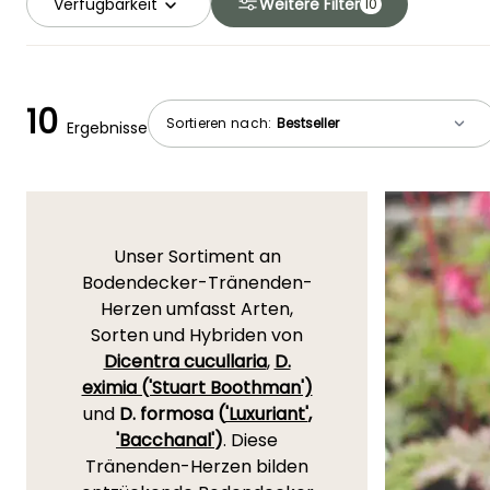
Verfügbarkeit
Weitere Filter
10
10
Sortieren nach:
Ergebnisse
Unser Sortiment an
Bodendecker-Tränenden-
Herzen umfasst Arten,
Sorten und Hybriden von
Dicentra cucullaria
,
D.
eximia ('Stuart Boothman')
und
D. formosa (
'Luxuriant'
,
'Bacchanal'
)
. Diese
Tränenden-Herzen bilden