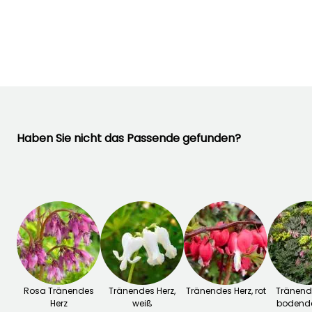
September
Februar für April,
September für
November
Haben Sie nicht das Passende gefunden?
Rosa Tränendes
Tränendes Herz,
Tränendes Herz, rot
Tränende
Herz
weiß
bodend