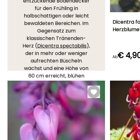
entzückende Bodendecker
für den Frühling in
halbschattigen oder leicht
Dicentra f
bewaldeten Bereichen. Im
Herzblume
Gegensatz zum
Höhe bei Reife
klassischen Tränenden-
30 cm
Herz (
Dicentra spectabilis
),
der in mehr oder weniger
€ 4,9
Ab
aufrechten Büscheln
wächst und eine Höhe von
Blütezeit
Mai für Juli,
60 cm erreicht, blühen
September
diese Sorten als Teppiche
mit einer Höhe von etwa 30
cm und einer Breite von 40
bis 50 cm.
Diese Stauden fürchten
überschüssige Feuchtigkeit
im Winter und Trockenheit
im Sommer. Es ist üblich,