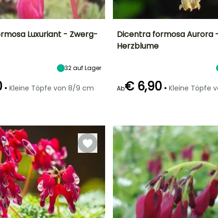
ormosa Luxuriant - Zwerg-
Dicentra formosa Aurora 
Herzblume
Breite bei Reife
Standort
Höhe bei Reife
Standort
40 cm
Halbschatten
25 cm
Halbschatten
32
auf Lager
0
€ 6,90
•
•
Kleine Töpfe von 8/9 cm
Kleine Töpfe 
Ab
Geeigneter
Winterhärte
Geeigneter
Winterhärte
Zeitraum für die
Bis zu -34,5°C
Zeitraum für die
Bis zu -34,5°C
Pflanzung
Pflanzung
März für Mai,
Februar für April,
September für
August für
November
Oktober