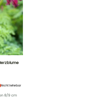
 Herzblume
Standort
Halbschatten
Nicht lieferbar
von 8/9 cm
Winterhärte
Bis zu -29°C