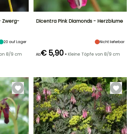
- Zwerg-
Dicentra Pink Diamonds - Herzblume
Höhe bei Reife
Breite bei Reife
Standort
Blütezeit
35 cm
45 cm
Sonne,
Mai für Juni
20
auf Lager
Nicht lieferbar
Halbschatten
€ 5,90
•
von 8/9 cm
Kleine Töpfe von 8/9 cm
Ab
Geeigneter
Winterhärte
Blütezeit
Zeitraum für die
Bis zu -29°C
Juni für
Pflanzung
September
Februar für Mai,
September für
Oktober