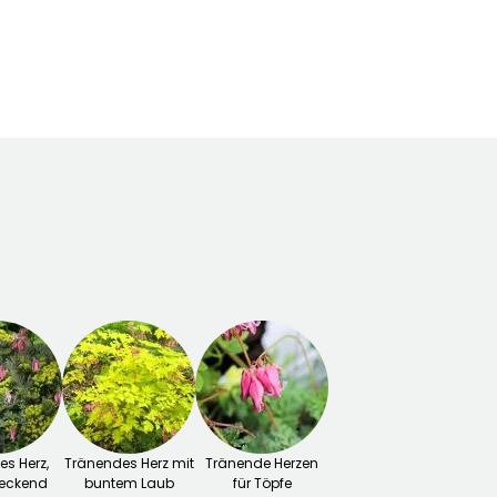
Februar für Mai,
Februar für April,
September für
August für
Oktober
Oktober
s Herz,
Tränendes Herz mit
Tränende Herzen
eckend
buntem Laub
für Töpfe