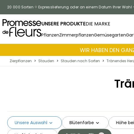
Skip to Content
20 000 Sorten
Expresslieferung oder an einem Datum Ihrer Wahl
UNSERE PRODUKTE
DIE MARKE
Pflanzen
Zimmerpflanzen
Gemüsegarten
Gar
WIR HABEN DEN GANZ
Zierpflanzen
>
Stauden
>
Stauden nach Sorten
>
Tränendes Her
Trä
Unsere Auswahl
Blütenfarbe
Höhe bei