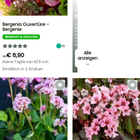
IRIS
GERMANICA
NEUHEITEN
Bergenia Ouvertüre -
Über
60
Bergenie
neue
Sorten
BEWÄHRT & WÜCHSIG
für
Ihren
Garten!
75
Alle
€ 6,90
Ab
anzeigen
Kleine Töpfe von 8/9 cm
→
Erhältlich in 2 Größen