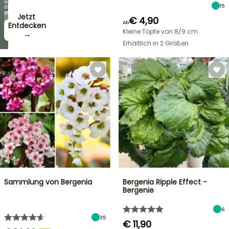
wie
Angebote
15
die
Blüten!
Jetzt
€ 4,90
Ab
zugreifen!
Entdecken
Kleine Töpfe von 8/9 cm
→
→
Erhältlich in 2 Größen
Sammlung von Bergenia
Bergenia Ripple Effect -
Bergenie
6
35
€ 11,90