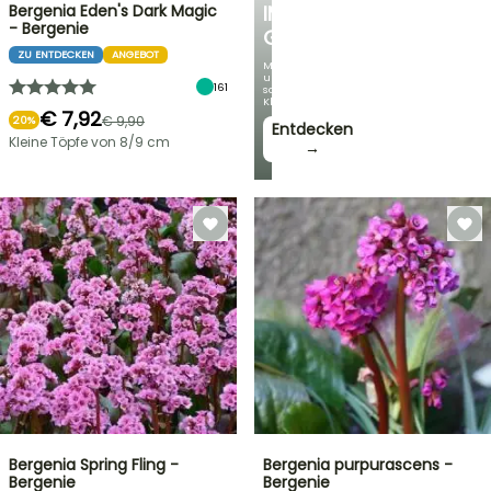
Bergenia Eden's Dark Magic
IM
- Bergenie
GARTEN
ZU ENTDECKEN
ANGEBOT
Mit
unseren
161
schönsten
Kletterpflanzen!
€ 7,92
€ 9,90
20%
Entdecken
Kleine Töpfe von 8/9 cm
→
Bergenia Spring Fling -
Bergenia purpurascens -
Bergenie
Bergenie