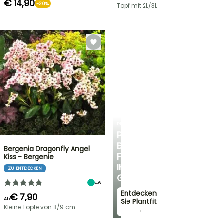
€ 14,90
-20%
Topf mit 2L/3L
PLANTFIT
PERSÖNLICHE
BERATUNG
Bergenia Dragonfly Angel
FÜR
Kiss - Bergenie
IHREN
ZU ENTDECKEN
GARTEN
46
Entdecken
€ 7,90
Ab
Sie Plantfit
Kleine Töpfe von 8/9 cm
→