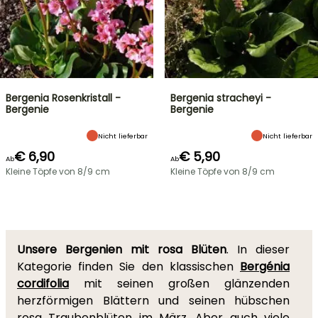
Bergenia Rosenkristall -
Bergenia stracheyi -
Bergenie
Bergenie
Nicht lieferbar
Nicht lieferbar
€ 6,90
€ 5,90
Ab
Ab
Kleine Töpfe von 8/9 cm
Kleine Töpfe von 8/9 cm
Unsere Bergenien mit rosa Blüten
. In dieser
Kategorie finden Sie den klassischen
Bergénia
cordifolia
mit seinen großen glänzenden
herzförmigen Blättern und seinen hübschen
rosa Traubenblüten im März. Aber auch viele