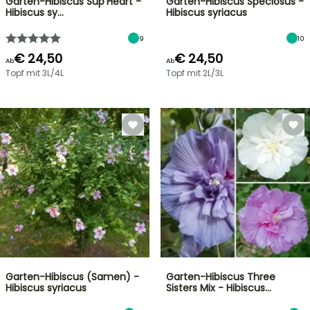
Garten-Hibiscus Sup'Heart -
Garten-Hibiscus Speciosus -
Hibiscus sy…
Hibiscus syriacus
9
10
€ 24,50
€ 24,50
Ab
Ab
Topf mit 3L/4L
Topf mit 2L/3L
Garten-Hibiscus (Samen) -
Garten-Hibiscus Three
Hibiscus syriacus
Sisters Mix - Hibiscus…