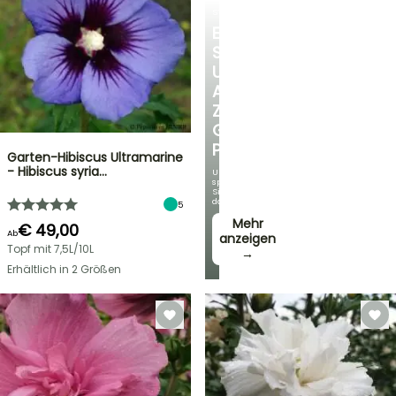
STRÄUCHER
ENTDECKEN
SIE
UNSERE
AUSWAHL
ZU
GÜNSTIGEN
PREISEN
Garten-Hibiscus Ultramarine
- Hibiscus syria…
Und
sparen
Sie
dabei!
5
Mehr
€ 49,00
Ab
anzeigen
Topf mit 7,5L/10L
→
Erhältlich in 2 Größen