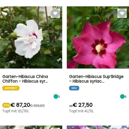
Garten-Hibiscus China
Garten-Hibiscus Sup’Bridge
Chiffon - Hibiscus syr…
- Hibiscus syriac…
ANGEBOT
NEU
3
6
€ 87,20
€ 27,50
€ 109,00
20%
Ab
Topf mit 12L/15L
Topf mit 4L/5L