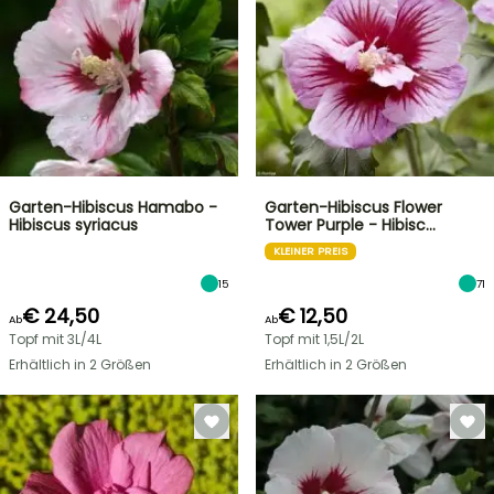
Garten-Hibiscus Hamabo -
Garten-Hibiscus Flower
Hibiscus syriacus
Tower Purple - Hibisc…
KLEINER PREIS
15
71
€ 24,50
€ 12,50
Ab
Ab
Topf mit 3L/4L
Topf mit 1,5L/2L
Erhältlich in 2 Größen
Erhältlich in 2 Größen