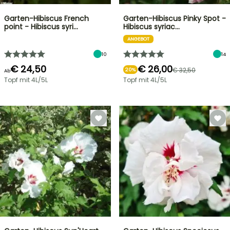
Garten-Hibiscus French
Garten-Hibiscus Pinky Spot -
point - Hibiscus syri…
Hibiscus syriac…
ANGEBOT
10
14
€ 24,50
€ 26,00
€ 32,50
20%
Ab
Topf mit 4L/5L
Topf mit 4L/5L