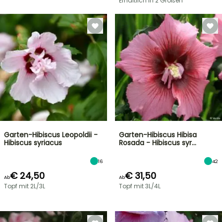
Erhältlich in 2 Größen
Garten-Hibiscus Leopoldii -
Garten-Hibiscus Hibisa
Hibiscus syriacus
Rosada - Hibiscus syr…
16
42
€ 24,50
€ 31,50
Ab
Ab
Topf mit 2L/3L
Topf mit 3L/4L