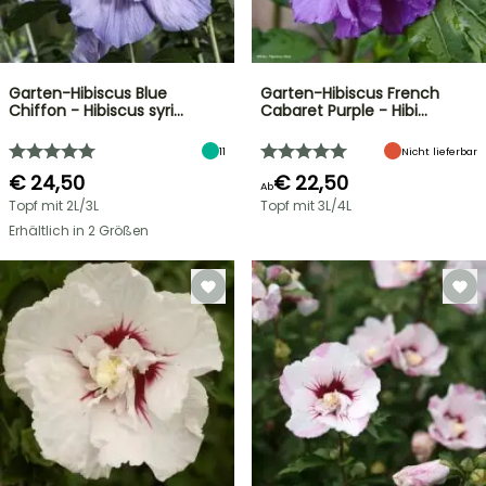
Garten-Hibiscus Blue
Garten-Hibiscus French
Chiffon - Hibiscus syri…
Cabaret Purple - Hibi…
11
Nicht lieferbar
€ 24,50
€ 22,50
Ab
Topf mit 2L/3L
Topf mit 3L/4L
Erhältlich in 2 Größen