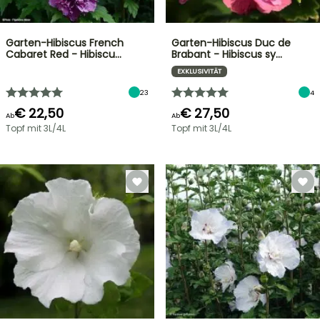
Garten-Hibiscus French
Garten-Hibiscus Duc de
Cabaret Red - Hibiscu…
Brabant - Hibiscus sy…
EXKLUSIVITÄT
23
4
€ 22,50
€ 27,50
Ab
Ab
Topf mit 3L/4L
Topf mit 3L/4L