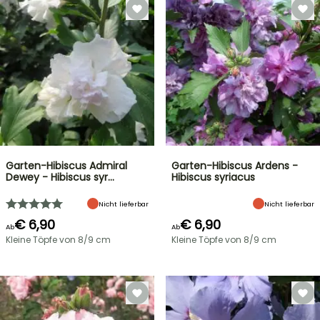
Garten-Hibiscus Admiral
Garten-Hibiscus Ardens -
Dewey - Hibiscus syr…
Hibiscus syriacus
Nicht lieferbar
Nicht lieferbar
€ 6,90
€ 6,90
Ab
Ab
Kleine Töpfe von 8/9 cm
Kleine Töpfe von 8/9 cm