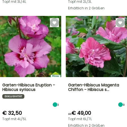
Topf mit 3L/4L
Topf mit 2L/3L
Erhältlich in 2 Größen
Garten-Hibiscus Eruption -
Garten-Hibiscus Magenta
Hibiscus syriacus
Chiffon - Hibiscus s…
EXKLUSIVITÄT
3
9
€ 32,50
€ 49,00
Ab
Topf mit 4L/5L
Topf mit 6L/7L
Erhältlich in 2 Größen