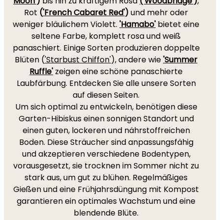
Moon'
)
bis hin zu kräftigem Rosa
('Woodbridge'
)
,
Rot
(
'French Cabaret Red'
)
und mehr oder
weniger bläulichem Violett.
'Hamabo'
bietet eine
seltene Farbe, komplett rosa und weiß
panaschiert. Einige Sorten produzieren doppelte
Blüten (
'Starbust Chiffon'
), andere wie
'Summer
Ruffle'
zeigen eine schöne panaschierte
Laubfärbung. Entdecken Sie alle unsere Sorten
auf diesen Seiten.
Um sich optimal zu entwickeln, benötigen diese
Garten-Hibiskus einen sonnigen Standort und
einen guten, lockeren und nährstoffreichen
Boden. Diese Sträucher sind anpassungsfähig
und akzeptieren verschiedene Bodentypen,
vorausgesetzt, sie trocknen im Sommer nicht zu
stark aus, um gut zu blühen. Regelmäßiges
Gießen und eine Frühjahrsdüngung mit Kompost
garantieren ein optimales Wachstum und eine
blendende Blüte.