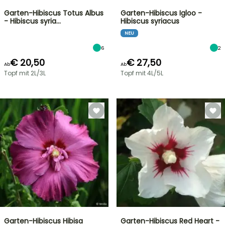
Garten-Hibiscus Totus Albus
Garten-Hibiscus Igloo -
- Hibiscus syria…
Hibiscus syriacus
NEU
6
2
€ 20,50
€ 27,50
Ab
Ab
Topf mit 2L/3L
Topf mit 4L/5L
Garten-Hibiscus Hibisa
Garten-Hibiscus Red Heart -