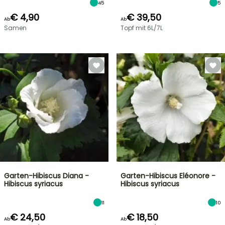
45
5
€ 4,90
€ 39,50
Ab
Ab
Samen
Topf mit 6L/7L
Garten-Hibiscus Diana -
Garten-Hibiscus Eléonore -
Hibiscus syriacus
Hibiscus syriacus
11
10
€ 24,50
€ 18,50
Ab
Ab