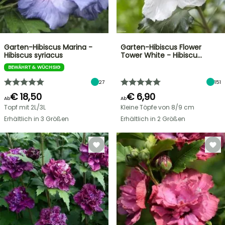
Garten-Hibiscus Marina -
Garten-Hibiscus Flower
Hibiscus syriacus
Tower White - Hibiscu…
BEWÄHRT & WÜCHSIG
27
151
€ 18,50
€ 6,90
Ab
Ab
Topf mit 2L/3L
Kleine Töpfe von 8/9 cm
Erhältlich in 3 Größen
Erhältlich in 2 Größen