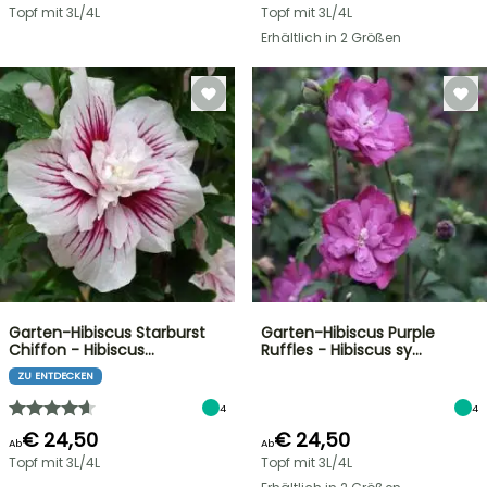
Topf mit 3L/4L
Topf mit 3L/4L
Erhältlich in 2 Größen
Garten-Hibiscus Starburst
Garten-Hibiscus Purple
Chiffon - Hibiscus…
Ruffles - Hibiscus sy…
ZU ENTDECKEN
4
4
€ 24,50
€ 24,50
Ab
Ab
Topf mit 3L/4L
Topf mit 3L/4L