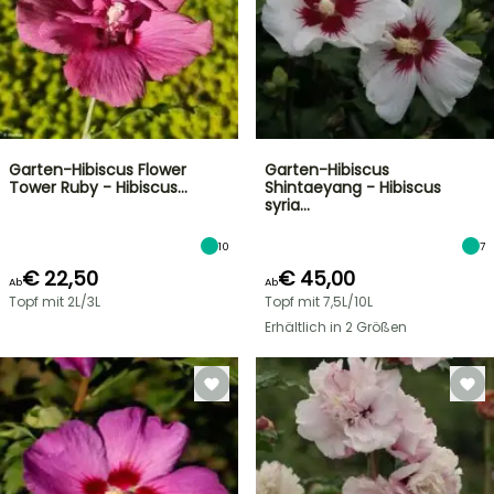
Garten-Hibiscus Flower
Garten-Hibiscus
Tower Ruby - Hibiscus…
Shintaeyang - Hibiscus
syria…
10
7
€ 22,50
€ 45,00
Ab
Ab
Topf mit 2L/3L
Topf mit 7,5L/10L
Erhältlich in 2 Größen