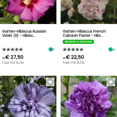
Garten-Hibiscus Russian
Garten-Hibiscus French
Violet (II) - Hibisc…
Cabaret Pastel - Hibi…
BEWÄHRT & WÜCHSIG
11
14
€ 27,50
€ 22,50
Ab
Ab
Topf mit 3L/4L
Topf mit 3L/4L