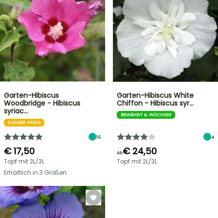
Garten-Hibiscus
Garten-Hibiscus White
Woodbridge - Hibiscus
Chiffon - Hibiscus syr…
syriac…
BEWÄHRT & WÜCHSIG
KLEINER PREIS
16
4
€ 17,50
€ 24,50
Ab
Topf mit 2L/3L
Topf mit 2L/3L
Erhältlich in 3 Größen