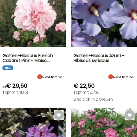
Garten-Hibiscus French
Garten-Hibiscus Azurri -
Cabaret Pink - Hibisc…
Hibiscus syriacus
NEU
Nicht lieferbar
Nicht lieferbar
€ 29,50
€ 22,50
Ab
Topf mit 4L/5L
Topf mit 2L/3L
Erhältlich in 2 Größen