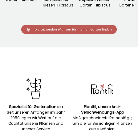
Riesen-Hibiscus
Garten-Hibiscus
Garteneib
Die passenden Pflanzen für meinen Garten finden
Spezialist für Gartenpflanzen
Plantfit, unsere Anti-
Seit unseren Anfängen im Jahr
Verschwendungs-App
1950 legen wir Wert auf die
Maßgeschneiderte Ratschläge,
Qualität unserer Pflanzen und
um die für Sie richtigen Pflanzen
unseres Service.
auszuwählen.