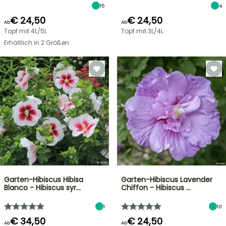
15
4
€ 24,50
€ 24,50
Ab
Ab
Topf mit 4L/5L
Topf mit 3L/4L
Erhältlich in 2 Größen
Garten-Hibiscus Hibisa
Garten-Hibiscus Lavender
Blanco - Hibiscus syr…
Chiffon - Hibiscus …
1
10
€ 34,50
€ 24,50
Ab
Ab