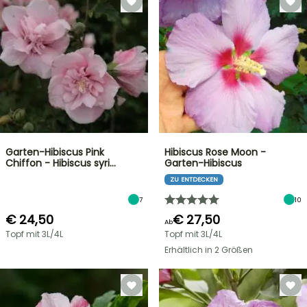
Garten-Hibiscus Pink
Hibiscus Rose Moon -
Chiffon - Hibiscus syri…
Garten-Hibiscus
ZU ENTDECKEN
7
10
€ 24,50
€ 27,50
Ab
Topf mit 3L/4L
Topf mit 3L/4L
Erhältlich in 2 Größen