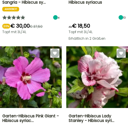
Sangria - Hibiscus sy…
Hibiscus syriacus
ANGEBOT
4
13
€ 30,00
€ 18,50
€ 37,50
20%
Ab
Topf mit 3L/4L
Topf mit 3L/4L
Erhältlich in 2 Größen
Garten-Hibiscus Pink Giant -
Garten-Hibiscus Lady
Hibiscus syriac…
Stanley - Hibiscus syri…