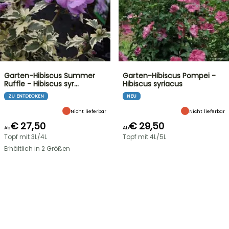
Garten-Hibiscus Summer
Garten-Hibiscus Pompei -
Ruffle - Hibiscus syr…
Hibiscus syriacus
ZU ENTDECKEN
NEU
Nicht lieferbar
Nicht lieferbar
€ 27,50
€ 29,50
Ab
Ab
Topf mit 3L/4L
Topf mit 4L/5L
Erhältlich in 2 Größen