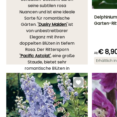
seine subtilen rosa
Nuancen und ist eine ideale
Delphinium 
Sorte für romantische
Garten-Rit
Gärten.
'Dusky Maiden'
ist
Höhe bei Reife
von unbestreitbarer
80 cm
Eleganz mit ihren
doppelten Blüten in tiefem
Rosa. Der Rittersporn
€ 8,9
Ab
'Pacific Astolat'
, eine große
Blütezeit
Erhältlich 
Juni für Augus
Staude, bietet sehr
romantische Blüten in
einem lilafarbenen Rosa,
eine Farbe, die bei diesen
Hybriden selten
anzutreffen ist. Der
Rittersporn '
Magic Fountain
Deep Rose-White Bee'
benötigt keine Stütze und