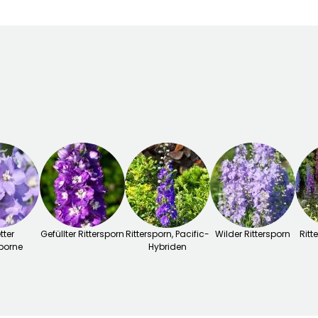
tter
Gefüllter Rittersporn
Rittersporn, Pacific-
Wilder Rittersporn
Rit
sporne
Hybriden