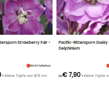
tersporn Strawberry Fair -
Pacific-Rittersporn Dusky
Delphinium
Breite bei Reife
Standort
Höhe bei Reife
Breite bei Reife
50 cm
Sonne,
1.50 m
50 cm
Halbschatten
Nicht lieferbar
0
€ 7,90
•
•
Kleine Töpfe von 8/9 cm
Kleine Töpfe 
Ab
Geeigneter
Winterhärte
Geeigneter
Blütezeit
Zeitraum für die
Zeitraum für die
Bis zu -29°C
Juni für Juli
Pflanzung
Pflanzung
Februar für April,
Februar für April,
September für
September für
November
November