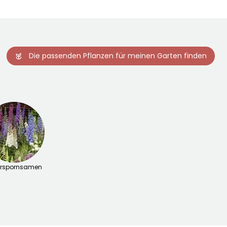
Die passenden Pflanzen für meinen Garten finden
terspornsamen