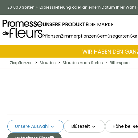
Skip to Content
20 000 Sorten
Expresslieferung oder an einem Datum Ihrer Wahl
UNSERE PRODUKTE
DIE MARKE
Pflanzen
Zimmerpflanzen
Gemüsegarten
Gar
WIR HABEN DEN GANZ
Zierpflanzen
>
Stauden
>
Stauden nach Sorten
>
Rittersporn
Unsere Auswahl
Blütezeit
Höhe bei Re