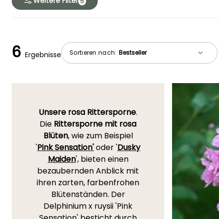
Weitere Filter
5
6
Sortieren nach:
Ergebnisse
Unsere rosa Rittersporne
.
Die
Rittersporne mit rosa
Blüten
, wie zum Beispiel
'
Pink Sensation'
oder '
Dusky
Maiden
', bieten einen
bezaubernden Anblick mit
ihren zarten, farbenfrohen
Blütenständen. Der
Delphinium x ruysii 'Pink
Sensation' besticht durch