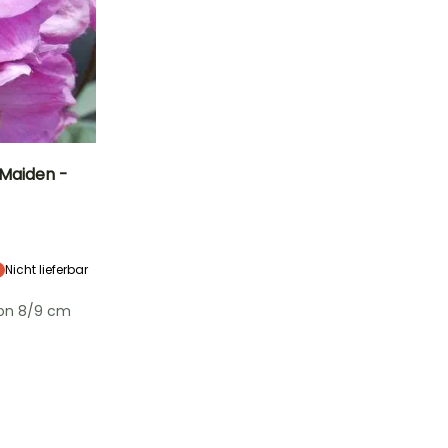
 Maiden -
Standort
Sonne,
Halbschatten
Nicht lieferbar
von 8/9 cm
Winterhärte
Bis zu -29°C