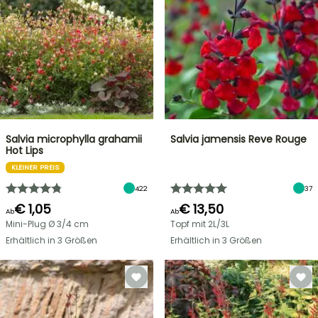
Salvia microphylla grahamii
Salvia jamensis Reve Rouge
Hot Lips
KLEINER PREIS
422
37
€ 1,05
€ 13,50
Ab
Ab
Mini-Plug Ø 3/4 cm
Topf mit 2L/3L
Erhältlich in 3 Größen
Erhältlich in 3 Größen