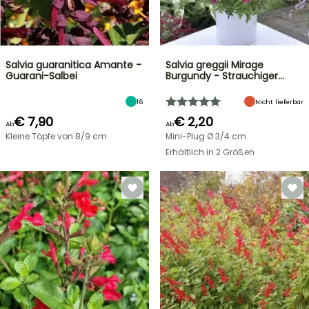
Salvia guaranitica Amante -
Salvia greggii Mirage
Guarani-Salbei
Burgundy - Strauchiger…
16
Nicht lieferbar
€ 7,90
€ 2,20
Ab
Ab
Kleine Töpfe von 8/9 cm
Mini-Plug Ø 3/4 cm
Erhältlich in 2 Größen