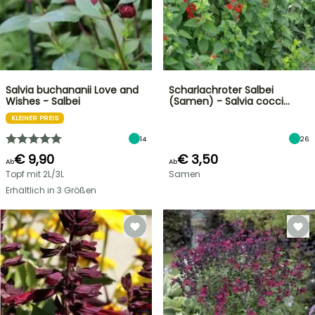
Salvia buchananii Love and
Scharlachroter Salbei
Wishes - Salbei
(Samen) - Salvia cocci…
KLEINER PREIS
14
26
€ 9,90
€ 3,50
Ab
Ab
Topf mit 2L/3L
Samen
Erhältlich in 3 Größen