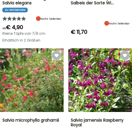
Salvia elegans
Salbeis der Sorte Wi…
ZU ENTDECKEN
Nicht lieferbar
Nicht lieferbar
€ 4,90
Ab
€ 11,70
Kleine Töpfe von 7/8 cm
Erhältlich in 2 Größen
Salvia microphylla grahamii
Salvia jamensis Raspberry
Royal