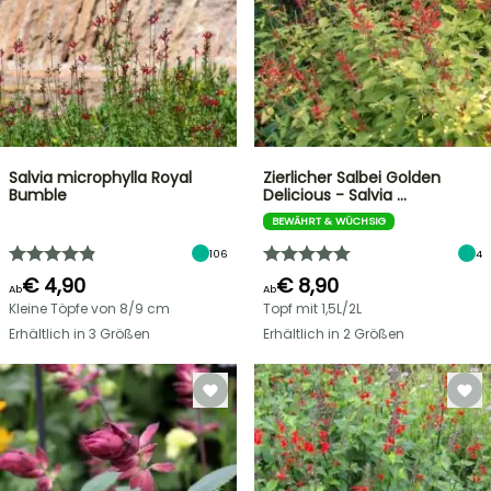
Salvia microphylla Royal
Zierlicher Salbei Golden
Bumble
Delicious - Salvia …
BEWÄHRT & WÜCHSIG
106
4
€ 4,90
€ 8,90
Ab
Ab
Kleine Töpfe von 8/9 cm
Topf mit 1,5L/2L
Erhältlich in 3 Größen
Erhältlich in 2 Größen