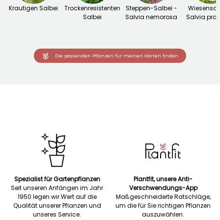
Krautigen Salbei
Trockenresistenten
Steppen-Salbei -
Wiesensalb
Salbei
Salvia nemorosa
Salvia prat
Die passenden Pflanzen für meinen Garten finden
Spezialist für Gartenpflanzen
Plantfit, unsere Anti-
Seit unseren Anfängen im Jahr
Verschwendungs-App
1950 legen wir Wert auf die
Maßgeschneiderte Ratschläge,
Qualität unserer Pflanzen und
um die für Sie richtigen Pflanzen
unseres Service.
auszuwählen.