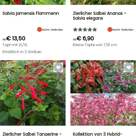
Salvia jamensis Flammenn
Zierlicher Salbei Ananas -
Salvia elegans
Nicht lieferbar
Nicht lieferbar
€ 13,50
€ 6,90
Ab
Ab
Topf mit 2L/3L
Kleine Töpfe von 7/8 cm
Erhältlich in 2 Größen
Zierlicher Salbei Tangerine -
Kollektion von 3 Hybrid-