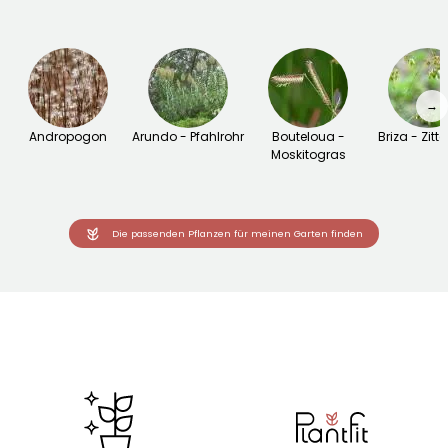
→
Andropogon
Arundo - Pfahlrohr
Bouteloua -
Briza - Zitt
Moskitogras
Die passenden Pflanzen für meinen Garten finden