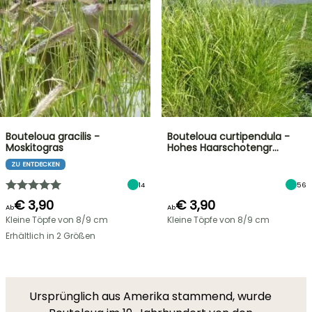
Bouteloua gracilis -
Bouteloua curtipendula -
Moskitogras
Hohes Haarschotengr…
ZU ENTDECKEN
14
56
€ 3,90
€ 3,90
Ab
Ab
Kleine Töpfe von 8/9 cm
Kleine Töpfe von 8/9 cm
Erhältlich in 2 Größen
Ursprünglich aus Amerika stammend, wurde