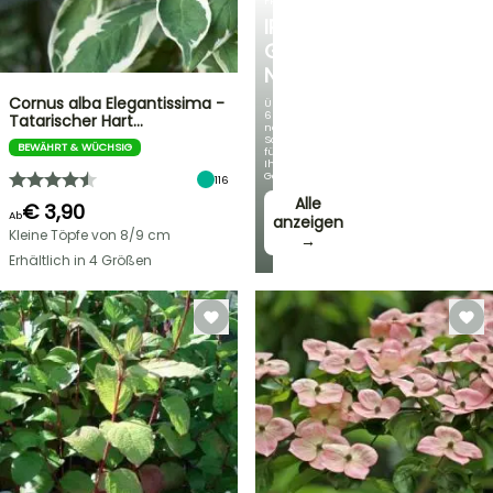
FRÜHLINGSZWIEBELN
IRIS
GERMANICA
NEUHEITEN
Cornus alba Elegantissima -
Über
60
Tatarischer Hart…
neue
Sorten
BEWÄHRT & WÜCHSIG
für
Ihren
Garten!
116
Alle
€ 3,90
Ab
anzeigen
Kleine Töpfe von 8/9 cm
→
Erhältlich in 4 Größen