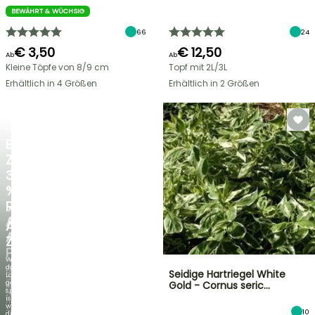
BEWÄHRT & WÜCHSIG
66
24
€ 3,50
€ 12,50
Ab
Ab
Kleine Töpfe von 8/9 cm
Topf mit 2L/3L
Erhältlich in 4 Größen
Erhältlich in 2 Größen
BLITZANGEBOT
BIS
ZU
30
%
RABATT
NEU
AUF
AGAPANTHUS
AUSGEWÄHLTE
ZAMBEZI
PFLANZEN!
Wenn
das
Entdecken
Seidige Hartriegel White
Laub
Sie
genauso
Gold - Cornus seric…
jede
spektakulär
Woche
ist
neue
wie
Angebote
10
die