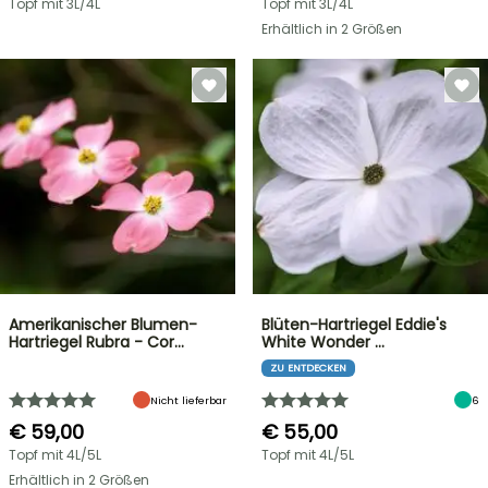
Topf mit 3L/4L
Topf mit 3L/4L
Erhältlich in 2 Größen
Amerikanischer Blumen-
Blüten-Hartriegel Eddie's
Hartriegel Rubra - Cor…
White Wonder …
ZU ENTDECKEN
Nicht lieferbar
6
€ 59,00
€ 55,00
Topf mit 4L/5L
Topf mit 4L/5L
Erhältlich in 2 Größen