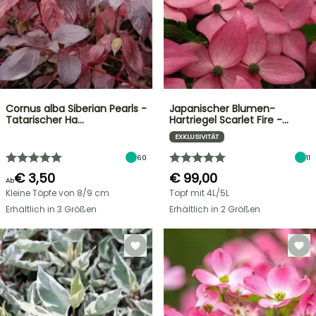
Cornus alba Siberian Pearls -
Japanischer Blumen-
Tatarischer Ha…
Hartriegel Scarlet Fire -…
EXKLUSIVITÄT
60
11
€ 3,50
€ 99,00
Ab
Kleine Töpfe von 8/9 cm
Topf mit 4L/5L
Erhältlich in 3 Größen
Erhältlich in 2 Größen