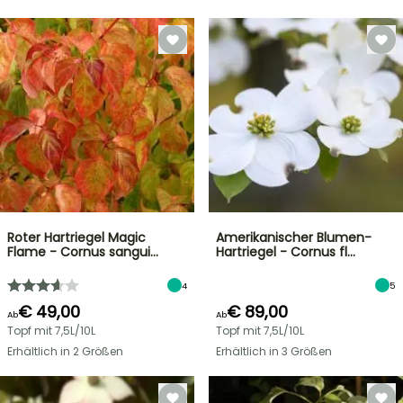
Roter Hartriegel Magic
Amerikanischer Blumen-
Flame - Cornus sangui…
Hartriegel - Cornus fl…
4
5
€ 49,00
€ 89,00
Ab
Ab
Topf mit 7,5L/10L
Topf mit 7,5L/10L
Erhältlich in 2 Größen
Erhältlich in 3 Größen