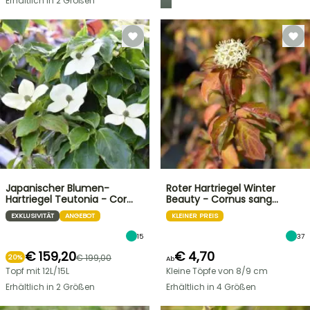
Erhältlich in 2 Größen
Japanischer Blumen-
Roter Hartriegel Winter
Hartriegel Teutonia - Cor…
Beauty - Cornus sang…
EXKLUSIVITÄT
ANGEBOT
KLEINER PREIS
15
37
€ 159,20
€ 4,70
€ 199,00
20%
Ab
Topf mit 12L/15L
Kleine Töpfe von 8/9 cm
Erhältlich in 2 Größen
Erhältlich in 4 Größen