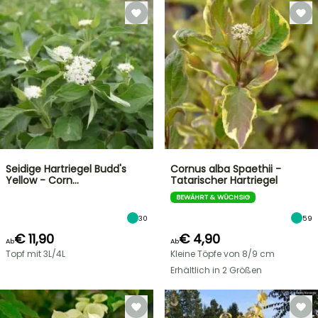
Seidige Hartriegel Budd's
Cornus alba Spaethii -
Yellow - Corn…
Tatarischer Hartriegel
BEWÄHRT & WÜCHSIG
30
59
€ 11,90
€ 4,90
Ab
Ab
Topf mit 3L/4L
Kleine Töpfe von 8/9 cm
Erhältlich in 2 Größen