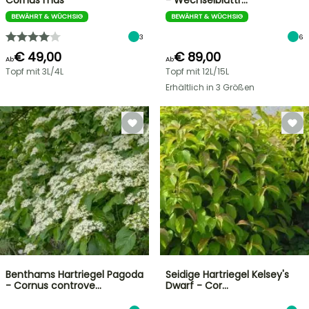
Cornus mas
- Wechselblättr…
BEWÄHRT & WÜCHSIG
BEWÄHRT & WÜCHSIG
3
6
€ 49,00
€ 89,00
Ab
Ab
Topf mit 3L/4L
Topf mit 12L/15L
Erhältlich in 3 Größen
Benthams Hartriegel Pagoda
Seidige Hartriegel Kelsey's
- Cornus controve…
Dwarf - Cor…