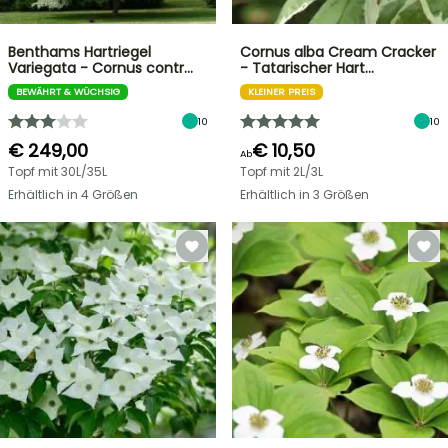
Benthams Hartriegel
Cornus alba Cream Cracker
Variegata - Cornus contr…
- Tatarischer Hart…
BEWÄHRT & WÜCHSIG
KLEINER PREIS
10
10
€ 249,00
€ 10,50
Ab
Topf mit 30L/35L
Topf mit 2L/3L
Erhältlich in 4 Größen
Erhältlich in 3 Größen