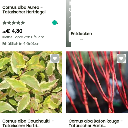
IM
Cornus alba Aurea -
GARTEN
Tatarischer Hartriegel
Mit
unseren
31
schönsten
Kletterpflanzen!
€ 4,30
Ab
Entdecken
Kleine Töpfe von 8/9 cm
→
Erhältlich in 4 Größen
Cornus alba Gouchaultii -
Cornus alba Baton Rouge -
Tatarischer Hartri…
Tatarischer Hartri…