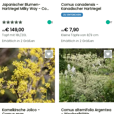
Japanischer Blumen-
Cornus canadensis -
Hartriegel Milky Way - Co…
Kanadischer Hartriegel
ZU ENTDECKEN
2
17
€ 149,00
€ 7,90
Ab
Ab
Topf mit 18L/20L
Kleine Töpfe von 8/9 cm
Erhältlich in 2 Größen
Erhältlich in 2 Größen
Kornelkirsche Jolico -
Cornus alternifolia Argentea