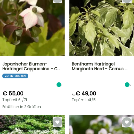
Japanischer Blumen-
Benthams Hartriegel
Hartriegel Cappuccino - C…
Marginata Nord - Cornus …
ZU ENTDECKEN
1
6
€ 55,00
€ 49,00
Ab
Topf mit 6L/7L
Topf mit 4L/5L
Erhältlich in 2 Größen