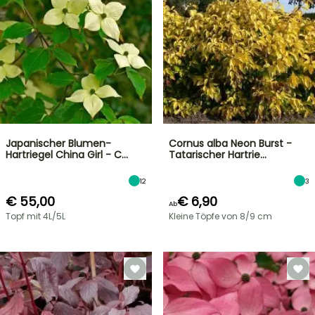
Japanischer Blumen-
Cornus alba Neon Burst -
Hartriegel China Girl - C…
Tatarischer Hartrie…
12
3
€ 55,00
€ 6,90
Ab
Topf mit 4L/5L
Kleine Töpfe von 8/9 cm