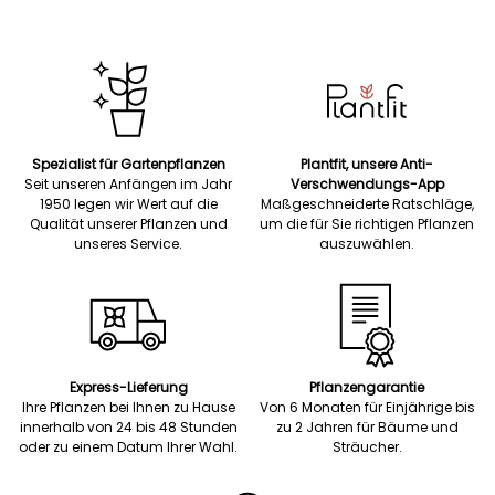
Spezialist für Gartenpflanzen
Plantfit, unsere Anti-
Seit unseren Anfängen im Jahr
Verschwendungs-App
1950 legen wir Wert auf die
Maßgeschneiderte Ratschläge,
Qualität unserer Pflanzen und
um die für Sie richtigen Pflanzen
unseres Service.
auszuwählen.
Express-Lieferung
Pflanzengarantie
Ihre Pflanzen bei Ihnen zu Hause
Von 6 Monaten für Einjährige bis
innerhalb von 24 bis 48 Stunden
zu 2 Jahren für Bäume und
oder zu einem Datum Ihrer Wahl.
Sträucher.