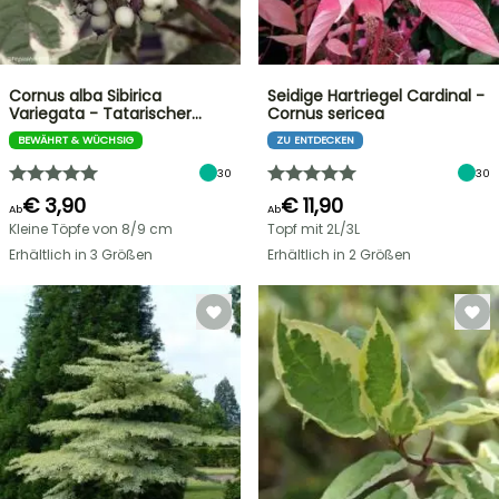
Cornus alba Sibirica
Seidige Hartriegel Cardinal -
Variegata - Tatarischer…
Cornus sericea
BEWÄHRT & WÜCHSIG
ZU ENTDECKEN
30
30
€ 3,90
€ 11,90
Ab
Ab
Kleine Töpfe von 8/9 cm
Topf mit 2L/3L
Erhältlich in 3 Größen
Erhältlich in 2 Größen