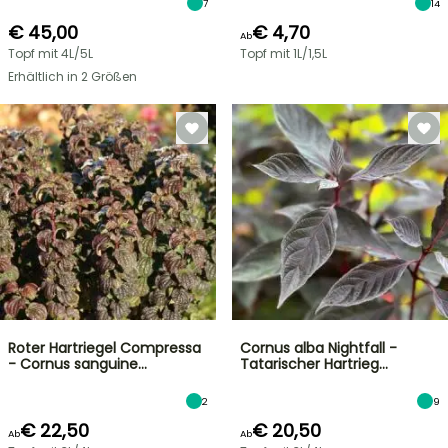
7
14
€ 45,00
€ 4,70
Ab
Topf mit 4L/5L
Topf mit 1L/1,5L
Erhältlich in 2 Größen
Roter Hartriegel Compressa
Cornus alba Nightfall -
- Cornus sanguine…
Tatarischer Hartrieg…
2
9
€ 22,50
€ 20,50
Ab
Ab