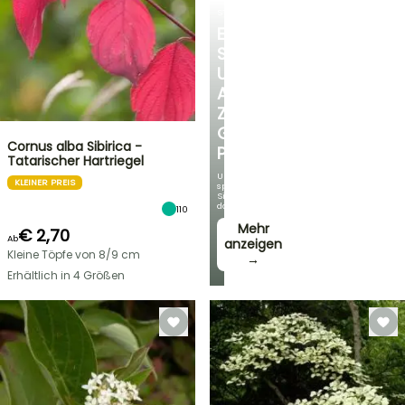
STRÄUCHER
ENTDECKEN
SIE
UNSERE
AUSWAHL
ZU
GÜNSTIGEN
Cornus alba Sibirica -
PREISEN
Tatarischer Hartriegel
Und
KLEINER PREIS
sparen
Sie
dabei!
110
Mehr
€ 2,70
Ab
anzeigen
Kleine Töpfe von 8/9 cm
→
Erhältlich in 4 Größen