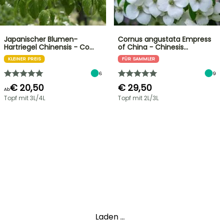
Japanischer Blumen-
Cornus angustata Empress
Hartriegel Chinensis - Co…
of China - Chinesis…
KLEINER PREIS
FÜR SAMMLER
6
9
€ 20,50
€ 29,50
Ab
Topf mit 3L/4L
Topf mit 2L/3L
Laden ...