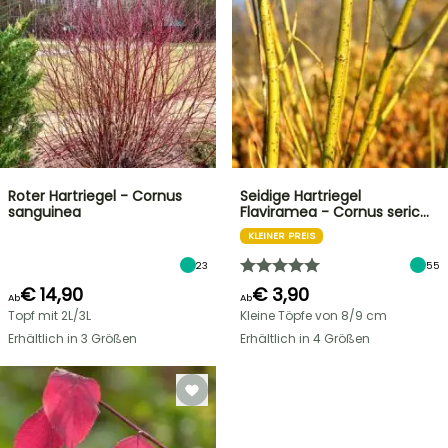
Roter Hartriegel - Cornus
Seidige Hartriegel
sanguinea
Flaviramea - Cornus seric…
KLEINER PREIS
23
55
€ 14,90
€ 3,90
Ab
Ab
Topf mit 2L/3L
Kleine Töpfe von 8/9 cm
Erhältlich in 3 Größen
Erhältlich in 4 Größen