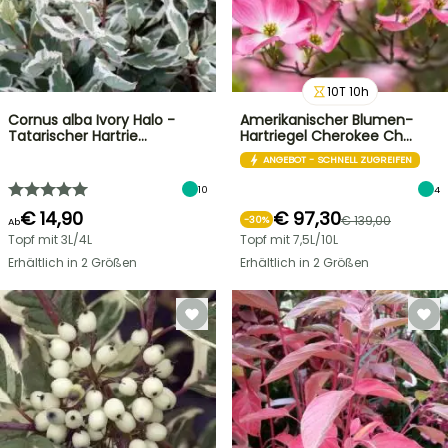
10
T
10
h
Cornus alba Ivory Halo -
Amerikanischer Blumen-
Tatarischer Hartrie…
Hartriegel Cherokee Ch…
ANGEBOT - SCHNELL ZUGREIFEN
10
4
€ 14,90
€ 97,30
€ 139,00
-
30
%
Ab
Topf mit 3L/4L
Topf mit 7,5L/10L
Erhältlich in 2 Größen
Erhältlich in 2 Größen