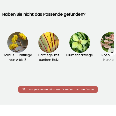
Haben Sie nicht das Passende gefunden?
→
Cornus - Hartriegel
Hartriegel mit
Blumenhartriegel
Rosa Blü
von A bis Z
buntem Holz
Hartrieg
Die passenden Pflanzen für meinen Garten finden