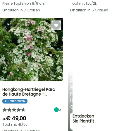
Kleine Töpfe von 8/9 cm
Topf mit 1,5L/2L
Erhältlich in 3 Größen
Erhältlich in 6 Größen
PLANTFIT
PERSÖNLICHE
BERATUNG
Hongkong-Hartriegel Parc
FÜR
de Haute Bretagne -…
IHREN
ZU ENTDECKEN
GARTEN
9
Entdecken
€ 49,00
Ab
Sie Plantfit
Topf mit 4L/5L
→