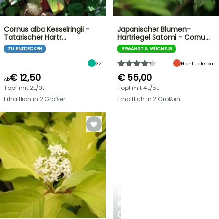
Cornus alba Kesselringii -
Japanischer Blumen-
Tatarischer Hartr…
Hartriegel Satomi - Cornu…
ZU ENTDECKEN
BEWÄHRT & WÜCHSIG
32
Nicht lieferbar
€ 12,50
€ 55,00
Ab
Topf mit 2L/3L
Topf mit 4L/5L
Erhältlich in 2 Größen
Erhältlich in 2 Größen
EINE
KÜHLE
OASE