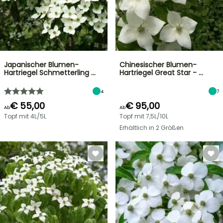
Japanischer Blumen-
Chinesischer Blumen-
Hartriegel Schmetterling …
Hartriegel Great Star - …
4
7
€ 55,00
€ 95,00
Ab
Ab
Topf mit 4L/5L
Topf mit 7,5L/10L
Erhältlich in 2 Größen