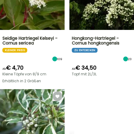
Seidige Hartriegel Kelseyi -
Hongkong-Hartriegel -
Cornus sericea
Cornus hongkongensis
KLEINER PREIS
ZU ENTDECKEN
109
23
€ 4,70
€ 34,50
Ab
Ab
Kleine Töpfe von 8/9 cm
Topf mit 2L/3L
Erhältlich in 2 Größen