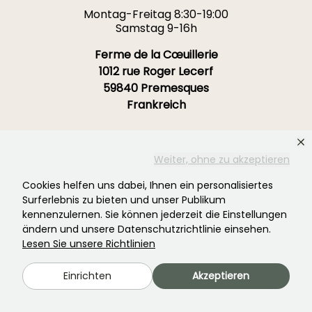
Montag-Freitag 8:30-19:00
Samstag 9-16h
Ferme de la Cœuillerie
1012 rue Roger Lecerf
59840 Premesques
Frankreich
Kontaktieren Sie uns →
Weiter, ohne zu akzeptieren
MEHR ALS 3700 ZERTIFIZIERTE BEWERTUNGEN:
Cookies helfen uns dabei, Ihnen ein personalisiertes
IHRE ERFAHRUNG IST UNS WICHTIG
Surferlebnis zu bieten und unser Publikum
.
kennenzulernen. Sie können jederzeit die Einstellungen
ändern und unsere Datenschutzrichtlinie einsehen.
4,4/5
Lesen Sie unsere Richtlinien
Einrichten
Akzeptieren
Alle Bewertungen →