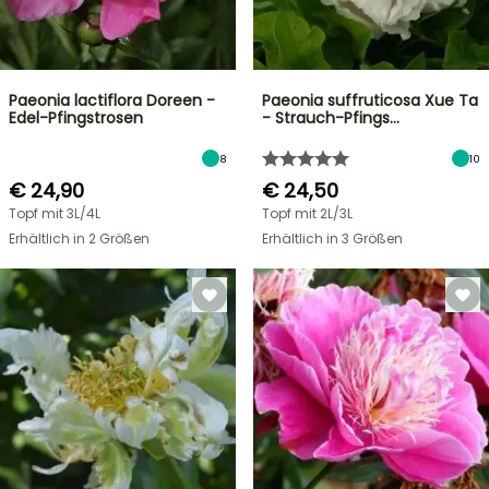
Paeonia lactiflora Doreen -
Paeonia suffruticosa Xue Ta
Edel-Pfingstrosen
- Strauch-Pfings…
8
10
€ 24,90
€ 24,50
Topf mit 3L/4L
Topf mit 2L/3L
Erhältlich in 2 Größen
Erhältlich in 3 Größen