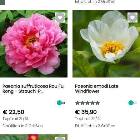
Erhältlich in 2 Größen
Paeonia suffruticosa Rou Fu
Paeonia emodi Late
Rong - Strauch-P…
Windflower
10
28
€ 22,50
€ 35,90
Topf mit 2L/3L
Topf mit 3L/4L
Erhältlich in 3 Größen
Erhältlich in 2 Größen