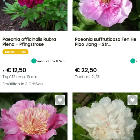
Paeonia officinalis Rubra
Paeonia suffruticosa Fen He
Plena - Pfingstrose
Piao Jiang - Str…
KLEINER PREIS
Versand am 11 Sep.
9
€ 12,50
€ 22,50
Ab
Topf 12 cm / 13 cm
Topf mit 2L/3L
Erhältlich in 3 Größen