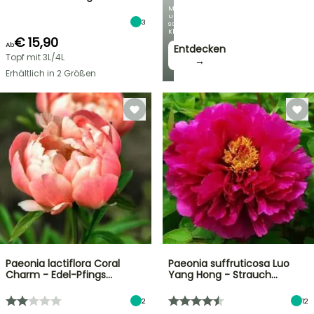
Mit
unseren
3
schönsten
Kletterpflanzen!
€ 15,90
Ab
Entdecken
Topf mit 3L/4L
→
Erhältlich in 2 Größen
Paeonia lactiflora Coral
Paeonia suffruticosa Luo
Charm - Edel-Pfings…
Yang Hong - Strauch…
2
12