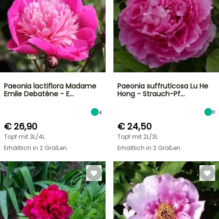
Paeonia lactiflora Madame
Paeonia suffruticosa Lu He
Emile Debatène - E…
Hong - Strauch-Pf…
4
11
€ 26,90
€ 24,50
Topf mit 3L/4L
Topf mit 2L/3L
Erhältlich in 2 Größen
Erhältlich in 3 Größen