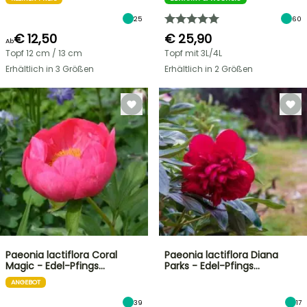
25
60
€ 12,50
€ 25,90
Ab
Topf 12 cm / 13 cm
Topf mit 3L/4L
Erhältlich in 3 Größen
Erhältlich in 2 Größen
Paeonia lactiflora Coral
Paeonia lactiflora Diana
Magic - Edel-Pfings…
Parks - Edel-Pfings…
ANGEBOT
39
17