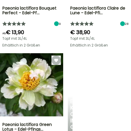
Paeonia lactiflora Bouquet
Paeonia lactiflora Claire de
Perfect - Edel-Pf…
Lune - Edel-Pfi…
9
28
€ 13,90
€ 38,90
Ab
Topf mit 3L/4L
Topf mit 3L/4L
Erhältlich in 2 Größen
Erhältlich in 2 Größen
EINE
KÜHLE
OASE
IM
Paeonia lactiflora Green
GARTEN
Lotus - Edel-Pfings…