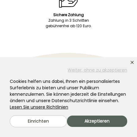
Sichere Zahlung
Zahlung in 3 Schritten
gebührenfrei ab 120 Euro.
Weiter, ohne zu akzeptieren
Kundenservice
Wir sind immer für Sie da!
Cookies helfen uns dabei, Ihnen ein personalisiertes
Surferlebnis zu bieten und unser Publikum
kennenzulernen. Sie können jederzeit die Einstellungen
ändern und unsere Datenschutzrichtlinie einsehen.
Nehmen Sie mit uns Kontakt auf! Klicken
Lesen Sie unsere Richtlinien
Sie hier
Einrichten
Akzeptieren
Montag-Freitag 8:30-19:00