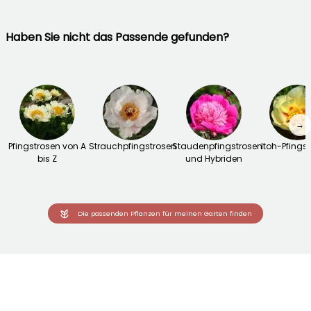
Haben Sie nicht das Passende gefunden?
→
Pfingstrosen von A
Strauchpfingstrosen
Staudenpfingstrosen
Itoh-Pfings
bis Z
und Hybriden
Die passenden Pflanzen für meinen Garten finden