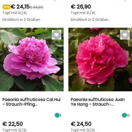
€ 24,15
€ 26,90
€ 34,50
30%
Topf mit 3L/4L
Topf mit 3L/4L
Erhältlich in 2 Größen
Erhältlich in 2 Größen
Paeonia suffruticosa Cai Hui
Paeonia suffruticosa Juan
- Strauch-Pfing…
Ye Hong - Strauch-…
3
10
€ 22,50
€ 24,50
Topf mit 2L/3L
Topf mit 2L/3L