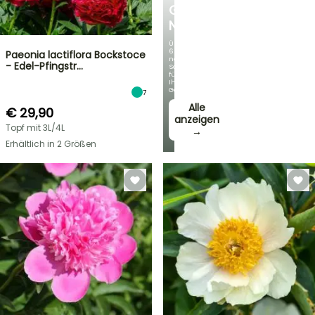
GERMANICA
NEUHEITEN
Über
60
Paeonia lactiflora Bockstoce
neue
- Edel-Pfingstr…
Sorten
für
Ihren
Garten!
7
Alle
€ 29,90
anzeigen
Topf mit 3L/4L
→
Erhältlich in 2 Größen