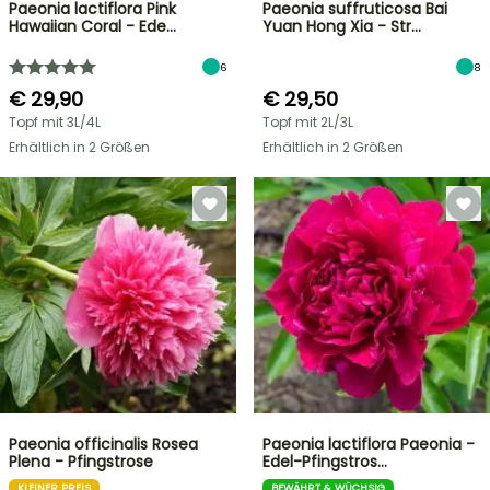
Paeonia lactiflora Pink
Paeonia suffruticosa Bai
Hawaiian Coral - Ede…
Yuan Hong Xia - Str…
6
8
€ 29,90
€ 29,50
Topf mit 3L/4L
Topf mit 2L/3L
Erhältlich in 2 Größen
Erhältlich in 2 Größen
Paeonia officinalis Rosea
Paeonia lactiflora Paeonia -
Plena - Pfingstrose
Edel-Pfingstros…
KLEINER PREIS
BEWÄHRT & WÜCHSIG