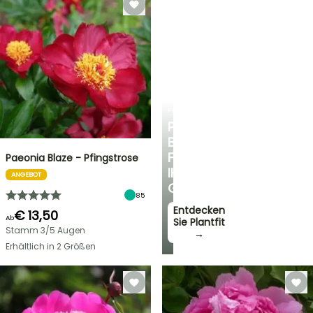
PLANTFIT
PERSÖNLICHE
BERATUNG
FÜR
Paeonia Blaze - Pfingstrose
IHREN
ANGEBOT
GARTEN
85
Entdecken
€ 13,50
Ab
Sie Plantfit
Stamm 3/5 Augen
→
Erhältlich in 2 Größen