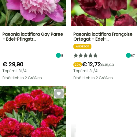
Paeonia lactiflora Gay Paree
Paeonia lactiflora Françoise
- Edel-Pfingstr…
Ortegat - Edel-…
ANGEBOT
13
67
€ 29,90
€ 12,72
€ 15,90
20%
Topf mit 3L/4L
Topf mit 3L/4L
Erhältlich in 2 Größen
Erhältlich in 2 Größen
FRÜHLINGSZWIEBELN
IRIS