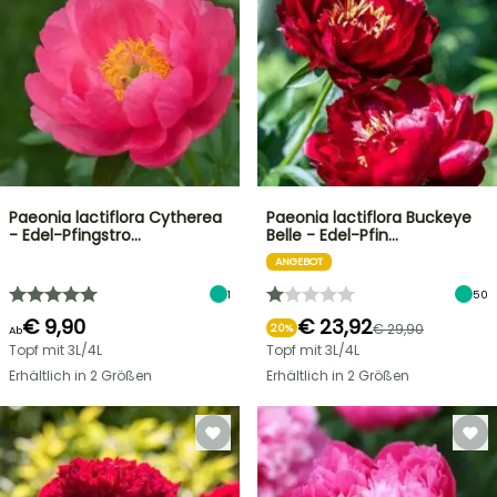
Paeonia lactiflora Cytherea
Paeonia lactiflora Buckeye
- Edel-Pfingstro…
Belle - Edel-Pfin…
ANGEBOT
1
50
€ 9,90
€ 23,92
€ 29,90
20%
Ab
Topf mit 3L/4L
Topf mit 3L/4L
Erhältlich in 2 Größen
Erhältlich in 2 Größen