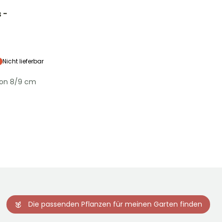
 -
Standort
Halbschatten,
Schatten
Nicht lieferbar
von 8/9 cm
Winterhärte
Bis zu -18°C
Die passenden Pflanzen für meinen Garten finden