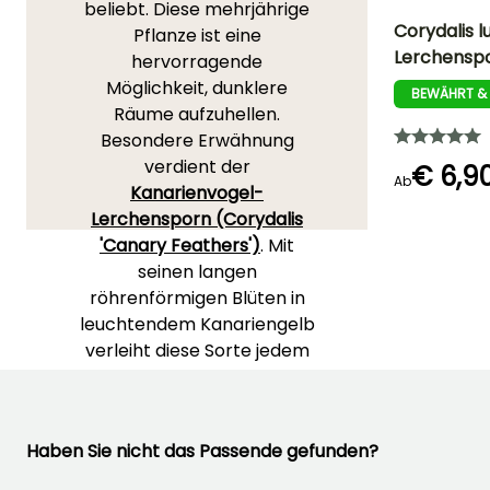
beliebt. Diese mehrjährige
Corydalis l
Pflanze ist eine
Lerchensp
hervorragende
Höhe bei Reife
Möglichkeit, dunklere
40 cm
BEWÄHRT &
Räume aufzuhellen.
Besondere Erwähnung
verdient der
€ 6,9
Ab
Kanarienvogel-
Blütezeit
Lerchensporn (Corydalis
Mai für Oktobe
'Canary Feathers')
. Mit
seinen langen
röhrenförmigen Blüten in
leuchtendem Kanariengelb
verleiht diese Sorte jedem
Garten einen Hauch von
Helligkeit. Mit ihrer reichen
Blüte und kompakten
Haben Sie nicht das Passende gefunden?
Wuchsform ist sie eine
ideale Wahl für kleine