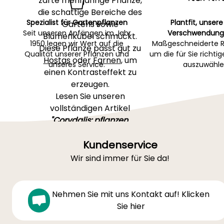
zarte mehrjährige Pflanze,
die schattige Bereiche des
Spezialist für Gartenpflanzen
Plantfit, unsere
Gartens sowie
Seit unseren Anfängen im Jahr
Verschwendung
Blumenkübel schmückt.
1950 legen wir Wert auf die
Maßgeschneiderte R
Diese Pflanze passt gut zu
Qualität unserer Pflanzen und
um die für Sie richti
Hostas
oder
Farnen
, um
unseres Service.
auszuwähle
einen Kontrasteffekt zu
erzeugen.
Lesen Sie unseren
vollständigen Artikel
"Corydalis: pflanzen,
pflegen und erhalten"
, um
Kundenservice
alles zu erfahren.
Wir sind immer für Sie da!
Nehmen Sie mit uns Kontakt auf! Klicken
Sie hier