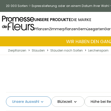
Skip to Content
20 000 Sorten
Expresslieferung oder an einem Datum Ihrer Wahl
UNSERE PRODUKTE
DIE MARKE
Pflanzen
Zimmerpflanzen
Gemüsegarten
Gar
WIR HABEN DEN GANZ
Zierpflanzen
>
Stauden
>
Stauden nach Sorten
>
Lerchensporn
Unsere Auswahl
Blütezeit
Höhe bei Re