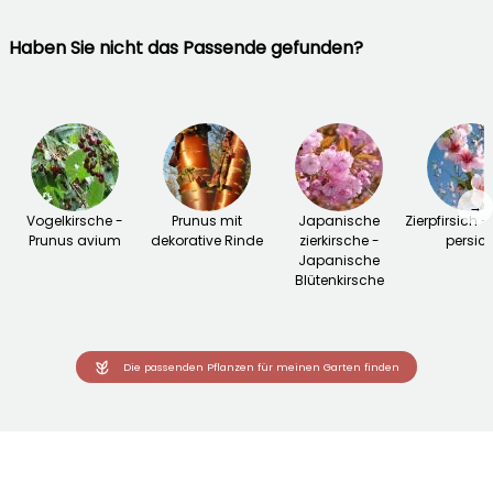
Haben Sie nicht das Passende gefunden?
→
Vogelkirsche -
Prunus mit
Japanische
Zierpfirsich -
Prunus avium
dekorative Rinde
zierkirsche -
persic
Japanische
Blütenkirsche
Die passenden Pflanzen für meinen Garten finden