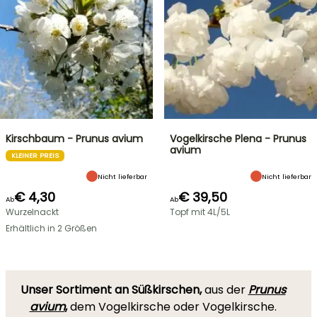
Kirschbaum - Prunus avium
Vogelkirsche Plena - Prunus
avium
KLEINER PREIS
Nicht lieferbar
Nicht lieferbar
€ 4,30
€ 39,50
Ab
Ab
Wurzelnackt
Topf mit 4L/5L
Erhältlich in 2 Größen
Unser Sortiment an Süßkirschen,
aus der
Prunus
avium
,
dem
Vogelkirsche oder Vogelkirsche.