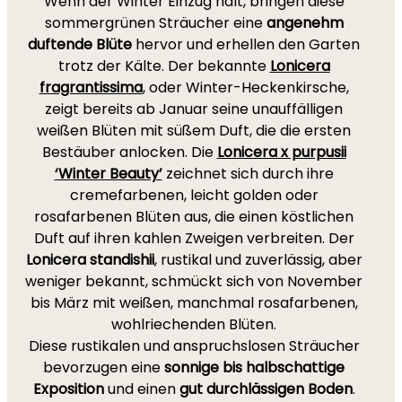
Wenn der Winter Einzug hält, bringen diese
sommergrünen Sträucher eine
angenehm
duftende Blüte
hervor und erhellen den Garten
trotz der Kälte. Der bekannte
Lonicera
fragrantissima
, oder Winter-Heckenkirsche,
zeigt bereits ab Januar seine unauffälligen
weißen Blüten mit süßem Duft, die die ersten
Bestäuber anlocken. Die
Lonicera x purpusii
‘Winter Beauty’
zeichnet sich durch ihre
cremefarbenen, leicht golden oder
rosafarbenen Blüten aus, die einen köstlichen
Duft auf ihren kahlen Zweigen verbreiten. Der
Lonicera standishii
, rustikal und zuverlässig, aber
weniger bekannt, schmückt sich von November
bis März mit weißen, manchmal rosafarbenen,
wohlriechenden Blüten.
Diese rustikalen und anspruchslosen Sträucher
bevorzugen eine
sonnige bis halbschattige
Exposition
und einen
gut durchlässigen Boden
.