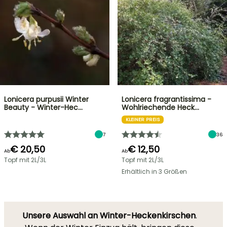
Lonicera purpusii Winter
Lonicera fragrantissima -
Beauty - Winter-Hec…
Wohlriechende Heck…
KLEINER PREIS
7
36
€ 20,50
€ 12,50
Ab
Ab
Topf mit 2L/3L
Topf mit 2L/3L
Erhältlich in 3 Größen
Unsere Auswahl an Winter-Heckenkirschen
.