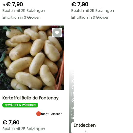
€ 7,90
€ 7,90
Ab
Beutel mit 25 Setzlingen
Beutel mit 25 Setzlingen
Erhältlich in 3 Größen
Erhältlich in 3 Größen
EINE
KÜHLE
OASE
IM
Kartoffel Belle de Fontenay
GARTEN
BEWÄHRT & WÜCHSIG
Mit
unseren
Nicht lieferbar
schönsten
Kletterpflanzen!
€ 7,90
Entdecken
Beutel mit 25 Setzlingen
→