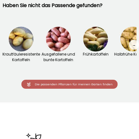
Haben Sie nicht das Passende gefunden?
→
Krautfäuleresistente
Ausgefallene und
Frühkartoffeln
Halbfrühe Kar
Kartoffeln
bunte Kartoffeln
Die passenden Pflanzen für meinen Garten finden