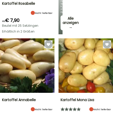
neue
Kartoffel Rosabelle
Sorten
für
Ihren
Garten!
Nicht lieferbar
Alle
€ 7,90
Ab
anzeigen
Beutel mit 25 Setzlingen
→
Erhältlich in 2 Größen
Kartoffel Annabelle
Kartoffel Mona Lisa
Nicht lieferbar
Nicht lieferbar