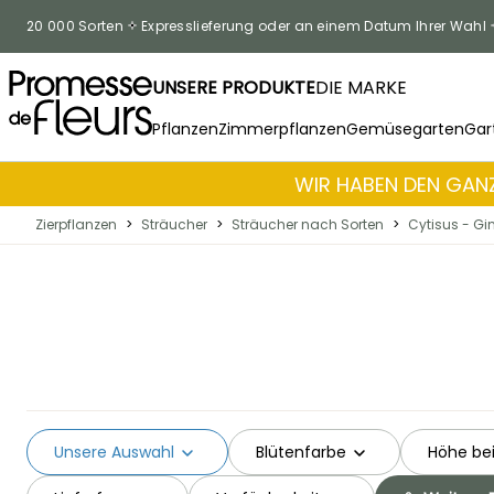
Skip to Content
20 000 Sorten
Expresslieferung oder an einem Datum Ihrer Wahl
UNSERE PRODUKTE
DIE MARKE
Pflanzen
Zimmerpflanzen
Gemüsegarten
Gar
WIR HABEN DEN GANZ
Zierpflanzen
>
Sträucher
>
Sträucher nach Sorten
>
Cytisus - Gin
Unsere Auswahl
Blütenfarbe
Höhe bei