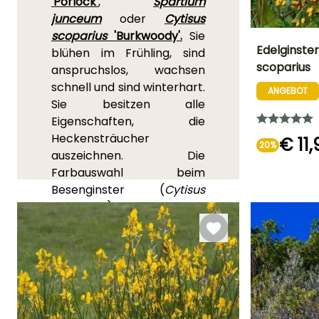
'Porlock'
,
Spartium
junceum
oder
Cytisus
scoparius
'Burkwoody'.
Sie
Edelginste
blühen im Frühling, sind
scoparius
anspruchslos, wachsen
Höhe bei Reife
schnell und sind winterhart.
2 m
ANGEBOT
Sie besitzen alle
Eigenschaften, die
Heckensträucher
€ 11,
20%
auszeichnen. Die
Blütezeit
Mai für Juni
Farbauswahl beim
Besenginster (
Cytisus
scoparius
) ist vielfältig und
reicht von Weiß über Gelb
und Rot bis hin zu Rosa und
lebhaften, mehrfarbigen
Tönen oder zarten
Pastelltönen.
Erwähnenswert ist der