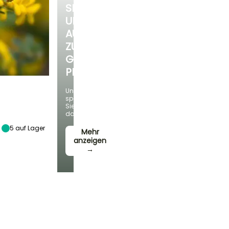
SIE
UNSERE
AUSWAHL
ZU
GÜNSTIGEN
PREISEN
Und
sparen
Sie
Standort
dabei!
Sonne
5
auf Lager
Mehr
anzeigen
→
Winterhärte
Bis zu -12°C