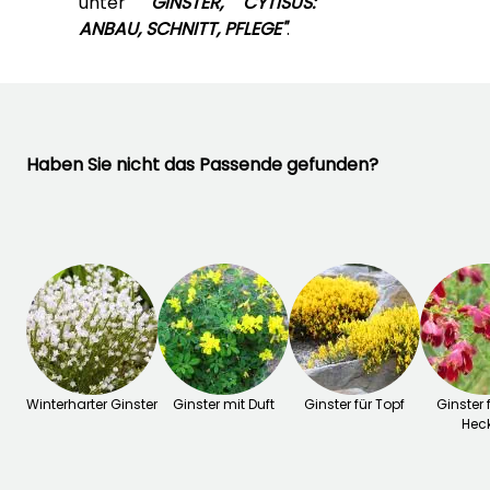
unter
"GINSTER, CYTISUS:
Februar für April,
September für
ANBAU, SCHNITT, PFLEGE"
.
November
Haben Sie nicht das Passende gefunden?
Winterharter Ginster
Ginster mit Duft
Ginster für Topf
Ginster f
Hec