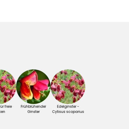
ür freie
Frühblühender
Edelginster -
ken
Ginster
Cytisus scoparius