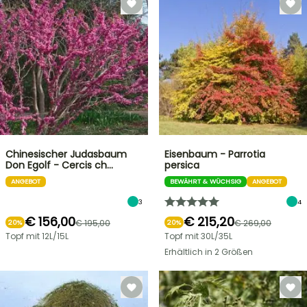
Chinesischer Judasbaum
Eisenbaum - Parrotia
Don Egolf - Cercis ch…
persica
ANGEBOT
BEWÄHRT & WÜCHSIG
ANGEBOT
3
4
€ 156,00
€ 215,20
€ 195,00
€ 269,00
20%
20%
Topf mit 12L/15L
Topf mit 30L/35L
Erhältlich in 2 Größen