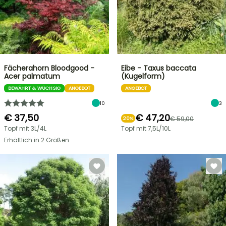
Fächerahorn Bloodgood -
Eibe - Taxus baccata
Acer palmatum
(Kugelform)
BEWÄHRT & WÜCHSIG
ANGEBOT
ANGEBOT
10
3
€ 37,50
€ 47,20
€ 59,00
20%
Topf mit 3L/4L
Topf mit 7,5L/10L
Erhältlich in 2 Größen