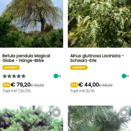
Betula pendula Magical
Alnus glutinosa Laciniata -
Globe - Hänge-Birke
Schwarz-Erle
ANGEBOT
ANGEBOT
14
17
€ 79,20
€ 44,00
€ 99,00
€ 55,00
20%
20%
Topf mit 7,5L/10L
Topf mit 3L/4L