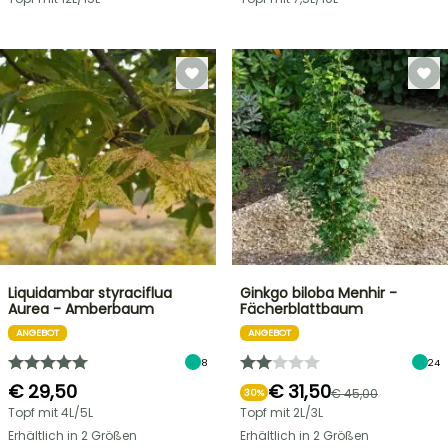
Liquidambar styraciflua
Ginkgo biloba Menhir -
Aurea - Amberbaum
Fächerblattbaum
ANGEBOT
ANGEBOT
8
24
€ 29,50
€ 31,50
€ 45,00
30%
Topf mit 4L/5L
Topf mit 2L/3L
Erhältlich in 2 Größen
Erhältlich in 2 Größen