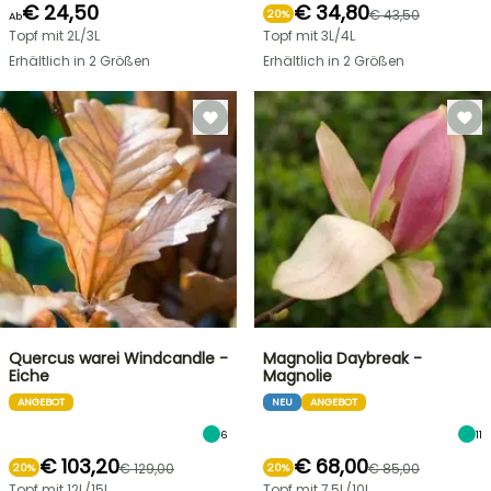
€ 24,50
€ 34,80
€ 43,50
20%
Ab
Topf mit 2L/3L
Topf mit 3L/4L
Erhältlich in 2 Größen
Erhältlich in 2 Größen
Quercus warei Windcandle -
Magnolia Daybreak -
Eiche
Magnolie
ANGEBOT
NEU
ANGEBOT
6
11
€ 103,20
€ 68,00
€ 129,00
€ 85,00
20%
20%
Topf mit 12L/15L
Topf mit 7,5L/10L