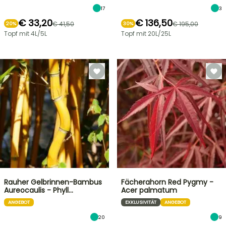
17
3
€ 33,20
€ 136,50
€ 41,50
€ 195,00
20%
30%
Topf mit 4L/5L
Topf mit 20L/25L
Rauher Gelbrinnen-Bambus
Fächerahorn Red Pygmy -
Aureocaulis - Phyll…
Acer palmatum
ANGEBOT
EXKLUSIVITÄT
ANGEBOT
20
9