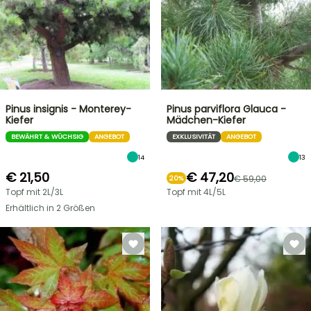
Pinus insignis - Monterey-
Pinus parviflora Glauca -
Kiefer
Mädchen-Kiefer
BEWÄHRT & WÜCHSIG
ANGEBOT
EXKLUSIVITÄT
ANGEBOT
14
13
€ 21,50
€ 47,20
€ 59,00
20%
Topf mit 2L/3L
Topf mit 4L/5L
Erhältlich in 2 Größen