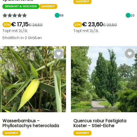
ANGEBOT
BEWÄHRT & WÜCHSIG
ANGEBOT
118
20
€ 17,15
€ 23,60
€ 24,50
€ 29,50
30%
20%
Topf mit 2L/3L
Topf mit 2L/3L
Erhältlich in 2 Größen
Wasserbambus -
Quercus robur Fastigiata
Phyllostachys heteroclada
Koster - Stiel-Eiche
ANGEBOT
ANGEBOT