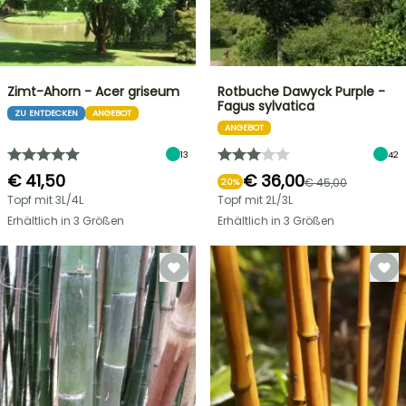
Zimt-Ahorn - Acer griseum
Rotbuche Dawyck Purple -
Fagus sylvatica
ZU ENTDECKEN
ANGEBOT
ANGEBOT
13
42
€ 41,50
€ 36,00
€ 45,00
20%
Topf mit 3L/4L
Topf mit 2L/3L
Erhältlich in 3 Größen
Erhältlich in 3 Größen