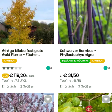
Ginkgo biloba fastigiata
Schwarzer Bambus -
Gold Flame - Fächer…
Phyllostachys nigra
ANGEBOT
BEWÄHRT & WÜCHSIG
ANGEBOT
6
10
€ 119,20
€ 31,50
€ 149,00
20%
Ab
Topf mit 7,5L/10L
Topf mit 4L/5L
Erhältlich in 2 Größen
Erhältlich in 3 Größen