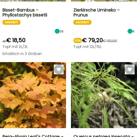
Bisset-Bambus -
Zierkirsche Umineko -
Phyllostachys bissetii
Prunus
ANGEBOT
ANGEBOT
26
6
€ 18,50
€ 79,20
€ 99,00
20%
Ab
Topf mit 2L/3L
Topf mit 12L/15L
Erhältlich in 3 Größen
Berg-Ahorn Leat's Cottage -
Quercus petraea Insecata -