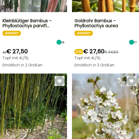
Kleinblütiger Bambus -
Goldrohr Bambus -
Phyllostachys parvifl…
Phyllostachys aurea
ANGEBOT
ANGEBOT
16
17
€ 27,50
€ 27,60
€ 34,50
20%
Ab
Topf mit 4L/5L
Topf mit 4L/5L
Erhältlich in 2 Größen
Erhältlich in 3 Größen