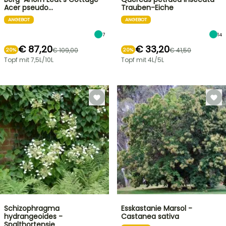
Acer pseudo…
Trauben-Eiche
ANGEBOT
ANGEBOT
7
14
€ 87,20
€ 33,20
€ 109,00
€ 41,50
20%
20%
Topf mit 7,5L/10L
Topf mit 4L/5L
Schizophragma
Esskastanie Marsol -
hydrangeoides -
Castanea sativa
Spalthortensie