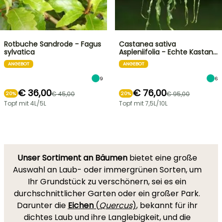
Rotbuche Sandrode - Fagus
Castanea sativa
sylvatica
Aspleniifolia - Echte Kastan…
ANGEBOT
ANGEBOT
9
6
€ 36,00
€ 76,00
€ 45,00
€ 95,00
20%
20%
Topf mit 4L/5L
Topf mit 7,5L/10L
Unser Sortiment an Bäumen
bietet eine große
Auswahl an Laub- oder immergrünen Sorten, um
Ihr Grundstück zu verschönern, sei es ein
durchschnittlicher Garten oder ein großer Park.
Darunter die
Eichen
(
Quercus
)
, bekannt für ihr
dichtes Laub und ihre Langlebigkeit, und die