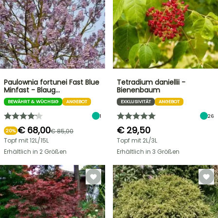
Paulownia fortunei Fast Blue
Tetradium daniellii -
Minfast - Blaug…
Bienenbaum
BEWÄHRT & WÜCHSIG
ANGEBOT
EXKLUSIVITÄT
ANGEBOT
1
26
€ 68,00
€ 29,50
€ 85,00
20%
Topf mit 12L/15L
Topf mit 2L/3L
Erhältlich in 2 Größen
Erhältlich in 3 Größen