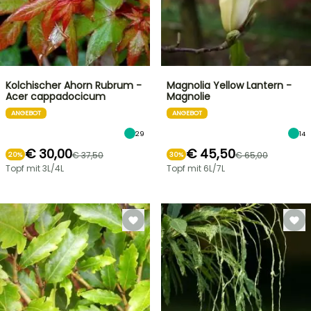
Kolchischer Ahorn Rubrum -
Magnolia Yellow Lantern -
Acer cappadocicum
Magnolie
ANGEBOT
ANGEBOT
29
14
€ 30,00
€ 45,50
€ 37,50
€ 65,00
20%
30%
Topf mit 3L/4L
Topf mit 6L/7L