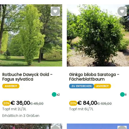
Rotbuche Dawyck Gold -
Ginkgo biloba Saratoga -
Fagus sylvatica
Fächerblattbaum
ANGEBOT
ZU ENTDECKEN
ANGEBOT
42
8
€ 36,00
€ 84,00
€ 45,00
€ 105,00
20%
20%
Topf mit 2L/3L
Topf mit 6L/7L
Erhältlich in 3 Größen