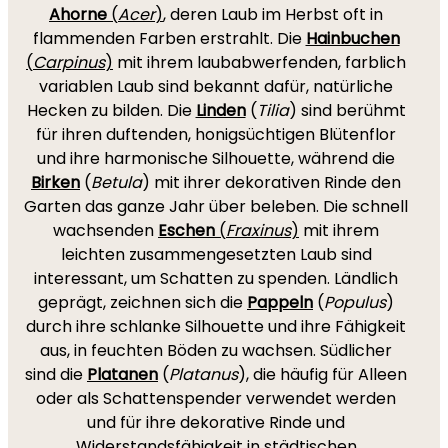
Ahorne
(
Acer
)
, deren Laub im Herbst oft in
flammenden Farben erstrahlt. Die
Hainbuchen
(
Carpinus
)
mit ihrem laubabwerfenden, farblich
variablen Laub sind bekannt dafür, natürliche
Hecken zu bilden. Die
Linden
(
Tilia
) sind berühmt
für ihren duftenden, honigsüchtigen Blütenflor
und ihre harmonische Silhouette, während die
Birken
(
Betula
) mit ihrer dekorativen Rinde den
Garten das ganze Jahr über beleben. Die schnell
wachsenden
Eschen
(
Fraxinus
)
mit ihrem
leichten zusammengesetzten Laub sind
interessant, um Schatten zu spenden. Ländlich
geprägt, zeichnen sich die
Pappeln
(
Populus
)
durch ihre schlanke Silhouette und ihre Fähigkeit
aus, in feuchten Böden zu wachsen. Südlicher
sind die
Platanen
(
Platanus
), die häufig für Alleen
oder als Schattenspender verwendet werden
und für ihre dekorative Rinde und
Widerstandsfähigkeit in städtischen