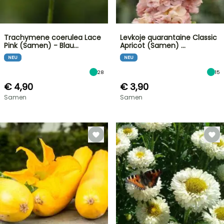
Trachymene coerulea Lace
Levkoje quarantaine Classic
Pink (Samen) - Blau…
Apricot (Samen) …
NEU
NEU
28
15
€ 4,90
€ 3,90
Samen
Samen