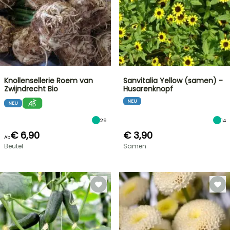
Knollensellerie Roem van
Sanvitalia Yellow (samen) -
Zwijndrecht Bio
Husarenknopf
NEU
NEU
29
14
€ 6,90
€ 3,90
Ab
Beutel
Samen