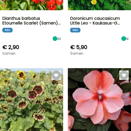
Dianthus barbatus
Doronicum caucasicum
Etournelle Scarlet (Samen)…
Little Leo - Kaukasus-G…
NEU
NEU
23
12
€ 2,90
€ 5,90
Samen
Samen