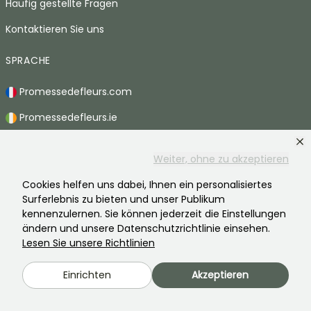
Häufig gestellte Fragen
Kontaktieren Sie uns
SPRACHE
Promessedefleurs.com
Promessedefleurs.ie
Promessedefleurs.es
Weiter, ohne zu akzeptieren
Promessedefleurs.it
Cookies helfen uns dabei, Ihnen ein personalisiertes
Promessedefleurs.de
Surferlebnis zu bieten und unser Publikum
kennenzulernen. Sie können jederzeit die Einstellungen
Promessedefleurs.pt
ändern und unsere Datenschutzrichtlinie einsehen.
Lesen Sie unsere Richtlinien
Promessedefleurs.nl
Promessedefleurs.be
Einrichten
Akzeptieren
Promessedefleurs.ch