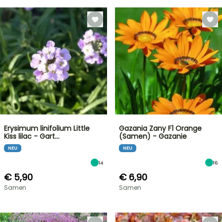
Erysimum linifolium Little
Gazania Zany F1 Orange
Kiss lilac - Gart…
(Samen) - Gazanie
NEU
NEU
14
16
€ 5,90
€ 6,90
Samen
Samen