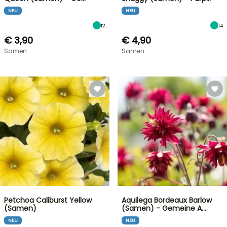
NEU
NEU
12
14
€ 3,90
€ 4,90
Samen
Samen
Petchoa Caliburst Yellow
Aquilega Bordeaux Barlow
(Samen)
(Samen) - Gemeine A…
NEU
NEU