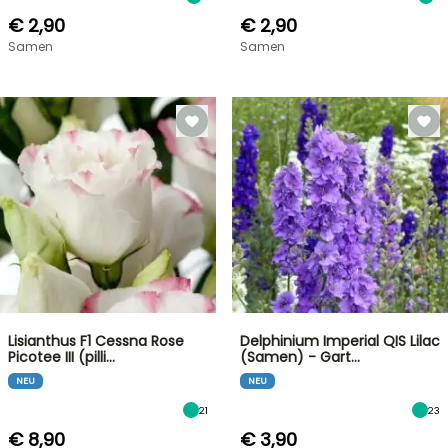
€ 2,90
€ 2,90
Samen
Samen
Lisianthus F1 Cessna Rose
Delphinium Imperial QIS Lilac
Picotee III (pilli…
(Samen) - Gart…
NEU
NEU
21
23
€ 8,90
€ 3,90