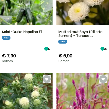
Salat-Gurke Hopeline F1
Mutterkraut Baya (Pillierte
Samen) - Tanacet…
NEU
NEU
19
27
€ 7,90
€ 6,90
Samen
Samen