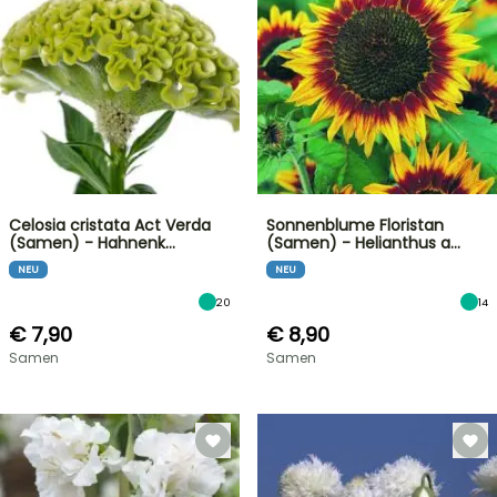
Celosia cristata Act Verda
Sonnenblume Floristan
(Samen) - Hahnenk…
(Samen) - Helianthus a…
NEU
NEU
20
14
€ 7,90
€ 8,90
Samen
Samen