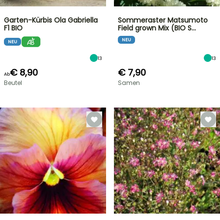
Garten-Kürbis Ola Gabriella
Sommeraster Matsumoto
F1 BIO
Field grown Mix (BIO S…
NEU
NEU
13
13
€ 8,90
€ 7,90
Ab
Beutel
Samen