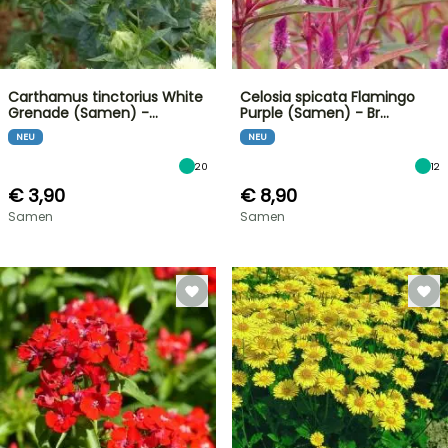
Carthamus tinctorius White
Celosia spicata Flamingo
Grenade (Samen) -…
Purple (Samen) - Br…
NEU
NEU
20
12
€ 3,90
€ 8,90
Samen
Samen