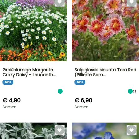
Großblumige Margerite
Salpiglossis sinuata Tora Red
Crazy Daisy - Leucanth…
(Pillierte Sam…
NEU
NEU
11
23
€ 4,90
€ 6,90
Samen
Samen