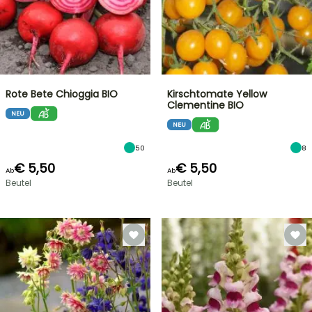
Rote Bete Chioggia BIO
Kirschtomate Yellow
Clementine BIO
NEU
NEU
50
8
€ 5,50
€ 5,50
Ab
Ab
Beutel
Beutel