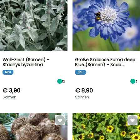
Woll-Ziest (Samen) -
Große Skabiose Fama deep
Stachys byzantina
Blue (Samen) - Scab…
NEU
NEU
12
9
€ 3,90
€ 8,90
Samen
Samen