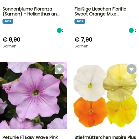
Sonnenblume Florenza
Fleißige Lieschen Florific
(Samen) - Helianthus an…
Sweet Orange Mixe…
NEU
NEU
21
12
€ 8,90
€ 7,90
Samen
Samen
Petunie F1 Easy Wave Pink
Stiefmütterchen Inspire Plus