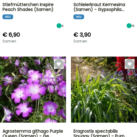
Stiefmütterchen Inspire
Schleierkraut Kermesina
Peach Shades (Samen)
(Samen) - Gypsophila…
NEU
NEU
6
15
€ 6,90
€ 3,90
Samen
Samen
Agrostemma githago Purple
Eragrostis spectabilis
Queen (Samen) - Ge…
Snuggy (Samen) - Purp…