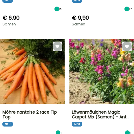
NEU
NEU
15
17
€ 6,90
€ 9,90
Samen
Samen
Möhre nantaise 2 race Tip
Löwenmäulchen Magic
Top
Carpet Mix (Samen) - Ant…
NEU
NEU
11
11