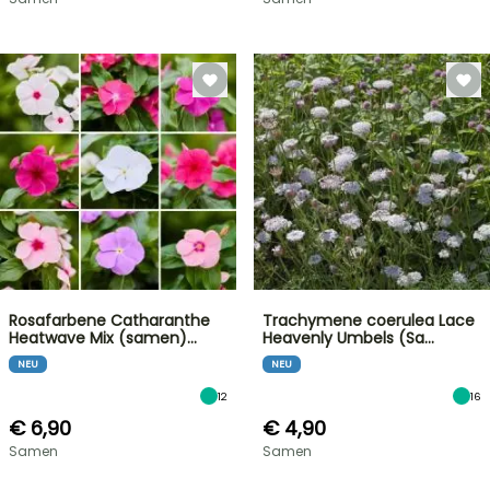
Rosafarbene Catharanthe
Trachymene coerulea Lace
Heatwave Mix (samen)…
Heavenly Umbels (Sa…
NEU
NEU
12
16
€ 6,90
€ 4,90
Samen
Samen