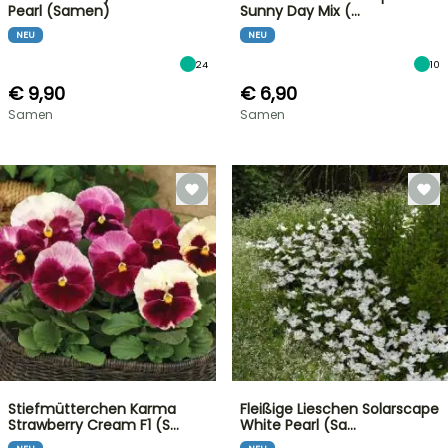
Pearl (Samen)
Sunny Day Mix (…
NEU
NEU
24
10
€ 9,90
€ 6,90
Samen
Samen
Stiefmütterchen Karma
Fleißige Lieschen Solarscape
Strawberry Cream F1 (S…
White Pearl (Sa…