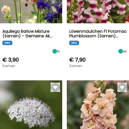
Aquilega Barlow Mixture
Löwenmäulchen F1 Potomac
(Samen) - Gemeine Ak…
Plumblossom (Samen)…
NEU
NEU
51
40
€ 3,90
€ 7,90
Samen
Samen