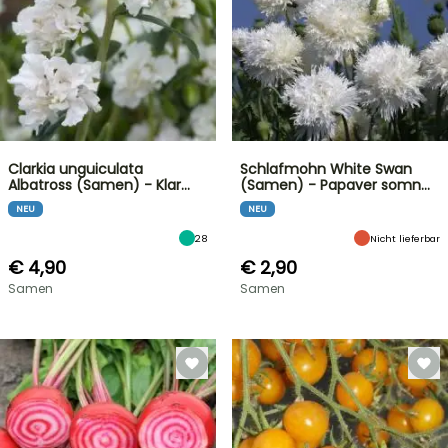
Clarkia unguiculata
Schlafmohn White Swan
Albatross (Samen) - Klar…
(Samen) - Papaver somn…
NEU
NEU
28
Nicht lieferbar
€ 4,90
€ 2,90
Samen
Samen