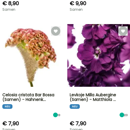
€ 8,90
€ 9,90
Samen
Samen
Celosia cristata Bar Bossa
Levkoje Milla Aubergine
(Samen) - Hahnenk…
(Samen) - Matthiola …
NEU
NEU
13
23
€ 7,90
€ 7,90
Samen
Samen